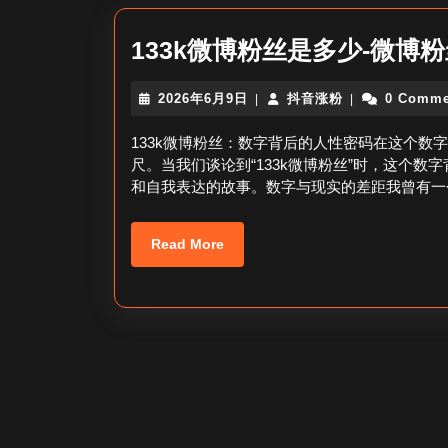
133k微博粉丝是多少-微博粉
2026
抖
2026年6月9日
抖音涨粉
0 Comme
|
|
年
音
6
涨
133k微博粉丝：数字背后的人性密码在这个
月
粉
尺。当我们谈论到“133k微博粉丝”时，这个
9
和自我表达的故事。数字与现实的差距我曾有一
日
Read
Read More
More