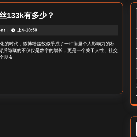
133k
丝133k有多少？
微
nt
上午10:50
|
博
粉
数字化的时代，微博粉丝数似乎成了一种衡量个人影响力的标
丝
数字背后隐藏的不仅仅是数字的增长，更是一个关于人性、社交
个朋友
是
多
少-
微
博
粉
丝
133k
有