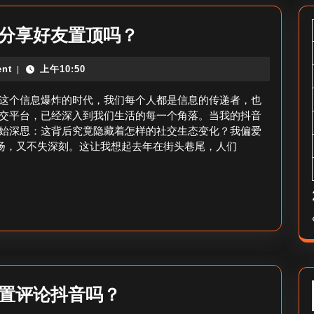
抖
音分享好友置顶吗？
音
nt
上午10:50
|
分
享
这个信息爆炸的时代，我们每个人都是信息的传递者，也
好
交平台，已经深入到我们生活的每一个角落。当我的抖音
始深思：这背后究竟隐藏着怎样的社交生态变化？我偏爱
友
张扬，又不失深刻。这让我想起去年在街头巷尾，人们
排
第
一
位
_
抖
音
抖
位置评论抖音吗？
分