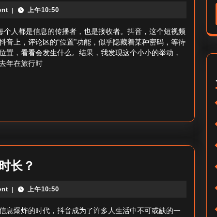
音
享
nt
上午10:50
|
评
好
论
，每个人都是信息的传播者，也是接收者。抖音，这个短视频
友
的
抖音上，评论区的“位置”功能，似乎隐藏着某种密码，等待
置
位置，看看会发生什么。结果，我发现这个小小的举动，
时
去年在旅行时
顶
候
吗？
带
位
置
_
带
位
被
时长？
置
抖
评
nt
上午10:50
|
音
论
粉
信息爆炸的时代，抖音成为了许多人生活中不可或缺的一