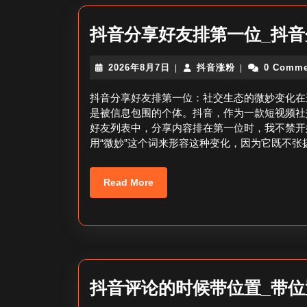
抖音分享好友排第一位_抖
2026
抖
2026年8月7日
抖音涨粉
0 Comme
|
|
年
音
8
涨
抖音分享好友排第一位：社交生态的微妙变化在
月
粉
是被信息包围的个体。抖音，作为一款短视频社
7
好友列表中，分享内容排在第一位时，我不禁开
日
用“微妙”这个词来形容这种变化，因为它既不
Read
Read More
More
抖音评论的时候带位置_带