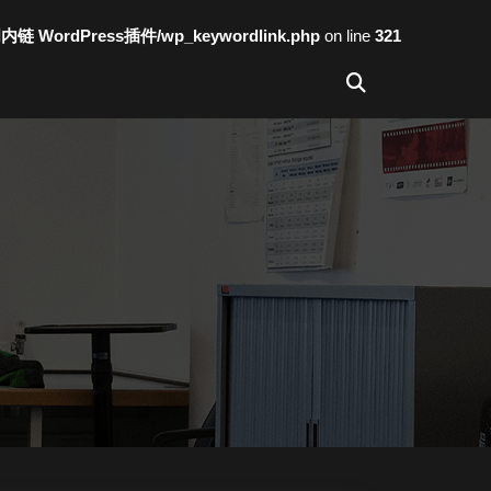
词内链 WordPress插件/wp_keywordlink.php
on line
321