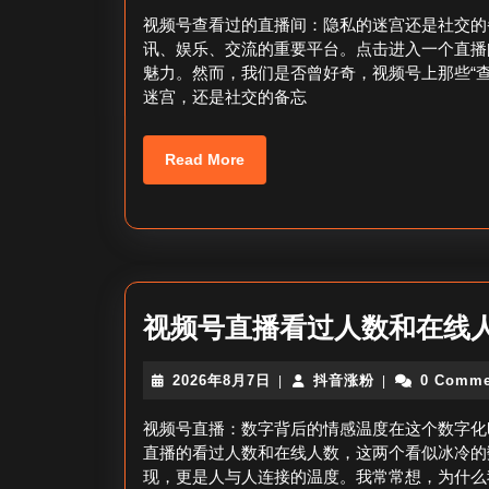
8
涨
视频号查看过的直播间：隐私的迷宫还是社交的
月
粉
讯、娱乐、交流的重要平台。点击进入一个直播
7
魅力。然而，我们是否曾好奇，视频号上那些“
日
迷宫，还是社交的备忘
Read
Read More
More
视频号直播看过人数和在线人
2026
抖
2026年8月7日
抖音涨粉
0 Comme
|
|
年
音
8
涨
视频号直播：数字背后的情感温度在这个数字化
月
粉
直播的看过人数和在线人数，这两个看似冰冷的
7
现，更是人与人连接的温度。我常常想，为什么
日