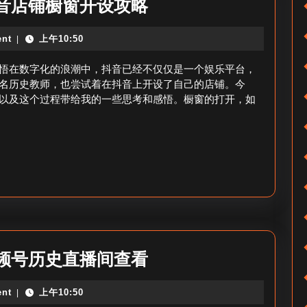
上
音店铺橱窗开设攻略
问
线
题
nt
上午10:50
|
抖
音
悟在数字化的浪潮中，抖音已经不仅仅是一个娱乐平台，
店
名历史教师，也尝试着在抖音上开设了自己的店铺。今
以及这个过程带给我的一些思考和感悟。橱窗的打开，如
铺
怎
么
开
橱
窗-
抖
音
视
频号历史直播间查看
店
频
铺
nt
上午10:50
|
号