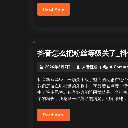
Read
Read More
More
抖音怎么把粉丝等级关了_
2026
抖
2026年8月7日
抖音涨粉
0 Comme
|
|
年
音
8
涨
抖音粉丝等级：一场关于数字魅力的反思在这个
月
粉
我们沉浸在刷视频的乐趣中，享受着被点赞、评
7
生了许多思考。数字魅力的陷阱我曾是一个抖音
日
字的增长，我感到一种莫名的满足。但渐渐地，
Read
Read More
More