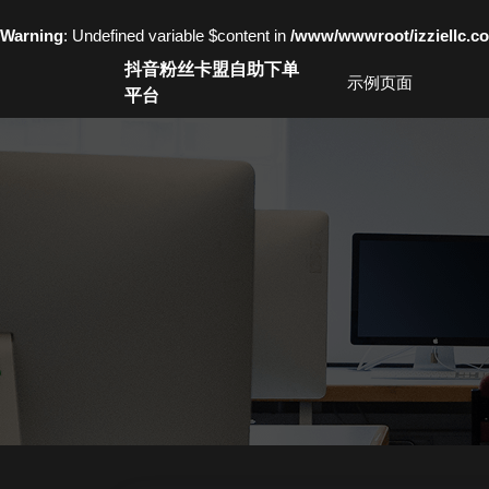
Warning
: Undefined variable $content in
/www/wwwroot/izziell
Skip
抖音粉丝卡盟自助下单
to
示例页面
平台
content
Skip
to
content