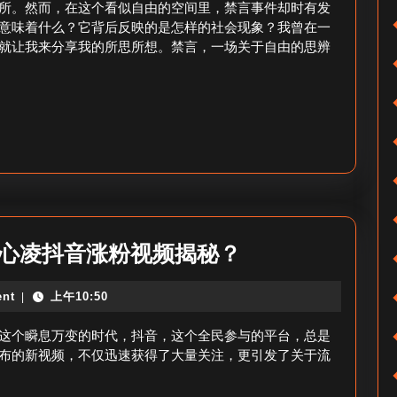
抖
丝
所。然而，在这个看似自由的空间里，禁言事件却时有发
音
意味着什么？它背后反映的是怎样的社会现象？我曾在一
群
就让我来分享我的所思所想。禁言，一场关于自由的思辨
吗？
禁
言
多
久
_
禁
言
时
王
王心凌抖音涨粉视频揭秘？
长？
心
nt
上午10:50
|
凌
抖
这个瞬息万变的时代，抖音，这个全民参与的平台，总是
音
布的新视频，不仅迅速获得了大量关注，更引发了关于流
最