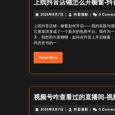
上线抖音店铺怎么开橱窗-抖
2026
抖
2026年8月7日
抖音涨粉
0 Comme
|
|
年
音
8
涨
上线抖音店铺，橱窗如何开启——我的实践与感
月
粉
它逐渐演变成了一个新兴的电商平台。我作为一
7
天，我想和大家聊聊，如何在抖音上开启橱窗，
日
同历史书的一
Read
Read More
More
视频号咋查看过的直播间-视
2026
抖
2026年8月7日
抖音涨粉
0 Comme
|
|
年
音