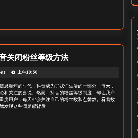
新
涨
粉
视
频
_
抖
抖音关闭粉丝等级方法
王
音
心
nt
上午10:50
|
怎
凌
么
信息爆炸的时代，抖音成为了我们生活的一部分。每天，
抖
把
论和关注的喜悦。然而，抖音的粉丝等级制度，却让我产
音
重度用户，每天都会关注自己的粉丝数和点赞数。看着数
粉
涨
我发现这种满足感背后
丝
粉
等
视
级
频