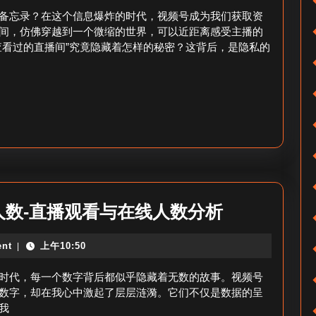
橱
咋
备忘录？在这个信息爆炸的时代，视频号成为我们获取资
窗
查
间，仿佛穿越到一个微缩的世界，可以近距离感受主播的
开
查看过的直播间”究竟隐藏着怎样的秘密？这背后，是隐私的
看
设
过
攻
的
略
直
播
间-
视
频
视
数-直播观看与在线人数分析
号
频
历
nt
上午10:50
|
号
史
直
时代，每一个数字背后都似乎隐藏着无数的故事。视频号
直
播
数字，却在我心中激起了层层涟漪。它们不仅是数据的呈
播
我