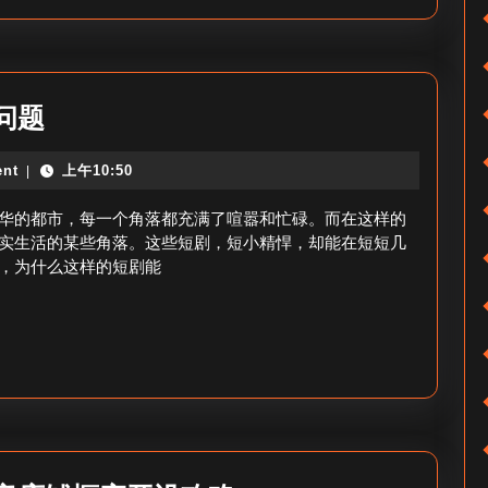
关
揭
了
秘？
_
抖
关
问题
音
注
关
nt
上午10:50
|
红
闭
果
华的都市，每一个角落都充满了喧嚣和忙碌。而在这样的
粉
短
实生活的某些角落。这些短剧，短小精悍，却能在短短几
丝
，为什么这样的短剧能
剧-
等
红
级
果
方
短
法
剧
热
点