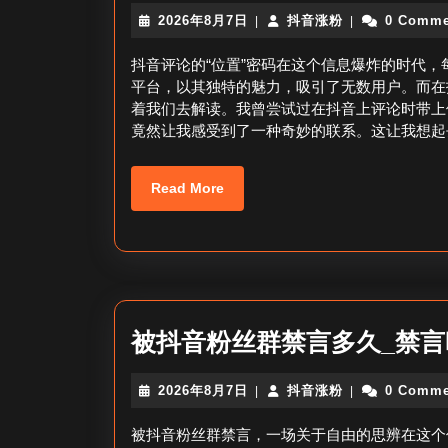
2026
抖
2026年8月7日
抖音涨粉
0 Comme
|
|
年
音
8
涨
抖音评论的“位置”密码在这个信息爆炸的时代
月
粉
平台，以其独特的魅力，吸引了无数用户。而在
7
着我们去解读。我曾尝试过在抖音上评论时带上
日
竟然让我感受到了一种奇妙的联系。这让我想起
Read
Read More
More
被抖音粉丝群禁言多久_禁言
2026
抖
2026年8月7日
抖音涨粉
0 Comme
|
|
年
音
8
涨
被抖音粉丝群禁言，一场关于自由的思辨在这个
月
粉