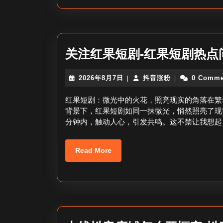
关注红果短剧-红果短剧热点
2026
抖
2026年8月7日
抖音涨粉
0 Comme
|
|
年
音
8
涨
红果短剧：微光中的火花，照亮现实的角落在繁
月
粉
背景下，红果短剧如同一抹微光，悄然照亮了现
7
分钟内，触动人心，引发共鸣。这不禁让我想起
日
Read
Read More
More