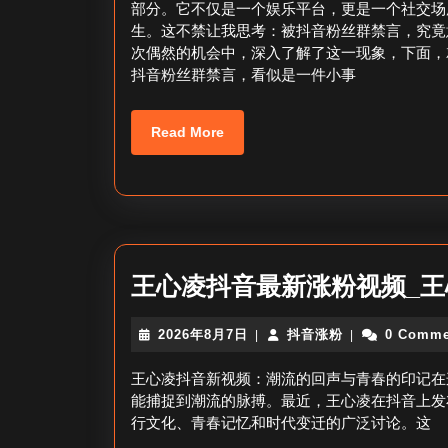
部分。它不仅是一个娱乐平台，更是一个社交场
7
生。这不禁让我思考：被抖音粉丝群禁言，究竟
日
次偶然的机会中，深入了解了这一现象，下面，
抖音粉丝群禁言，看似是一件小事
Read
Read More
More
王心凌抖音最新涨粉视频_
2026
抖
2026年8月7日
抖音涨粉
0 Comme
|
|
年
音
8
涨
王心凌抖音新视频：潮流的回声与青春的印记在
月
粉
能捕捉到潮流的脉搏。最近，王心凌在抖音上发
7
行文化、青春记忆和时代变迁的广泛讨论。这
日