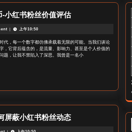
小
-小红书粉丝价值评估
红
ent
上午10:50
|
书
九
时代，每一个数字都仿佛承载着无限的可能。当我们谈论
千
字，它背后蕴含的，是流量、影响力、甚至是个人价值的
问题，让我不禁陷入了深思。我曾是一名小
粉
丝
值
多
少
人
民
小
何屏蔽小红书粉丝动态
币-
红
小
nt
上午10:50
|