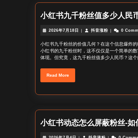
小红书九千粉丝值多少人民币
2026
抖
2026年7月18日
抖音涨粉
0 Comm
|
|
年
音
7
涨
小红书九千粉丝的价值几何？在这个信息爆炸的
月
粉
小红书的九千粉丝时，这不仅仅是一个简单的数
18
体现。但究竟，这九千粉丝值多少人民币？这个
日
Read
Read More
More
小红书动态怎么屏蔽粉丝-如
2026
抖
2026年7月4日
抖音涨粉
0 Comme
|
|