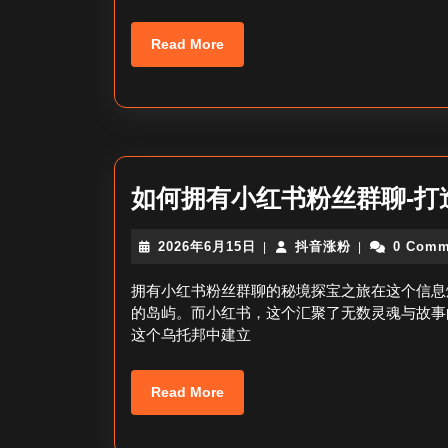
Read
Read More
More
如何拥有小红书粉丝群聊-打
2026
抖
2026年6月15日
抖音涨粉
0 Comm
|
|
年
音
6
涨
拥有小红书粉丝群聊的秘境探宝之旅在这个信息
月
粉
的岛屿。而小红书，这个汇聚了无数灵魂与故事
15
这个乌托邦中建立
日
Read
Read More
More