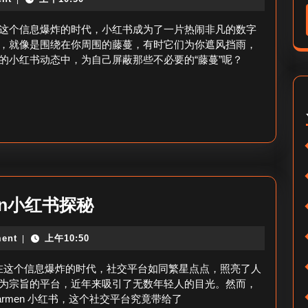
书
红
动
这个信息爆炸的时代，小红书成为了一片热闹非凡的数字
书
态
，就像是围绕在你周围的藤蔓，有时它们为你遮风挡雨，
粉
的小红书动态中，为自己屏蔽那些不必要的“藤蔓”呢？
怎
丝
么
价
屏
值
蔽
评
粉
估
丝-
如
kakarmen
men小红书探秘
何
小
屏
ent
上午10:50
|
红
蔽
书-
之旅》在这个信息爆炸的时代，社交平台如同繁星点点，照亮了人
小
Kakarmen
为宗旨的平台，近年来吸引了无数年轻人的目光。然而，
红
rmen 小红书，这个社交平台究竟带给了
小