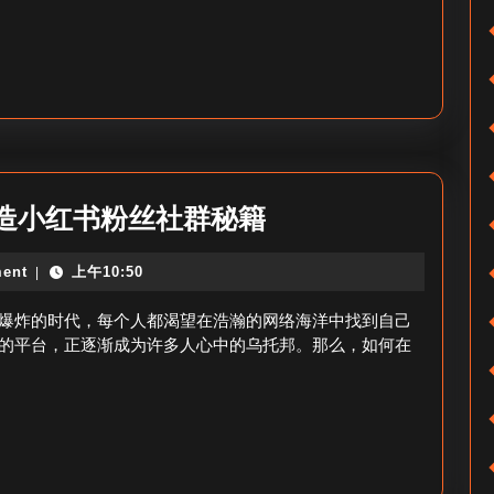
书
红
粉
书
丝
探
动
秘
态
如
造小红书粉丝社群秘籍
何
ent
上午10:50
|
拥
有
爆炸的时代，每个人都渴望在浩瀚的网络海洋中找到自己
小
的平台，正逐渐成为许多人心中的乌托邦。那么，如何在
红
书
粉
丝