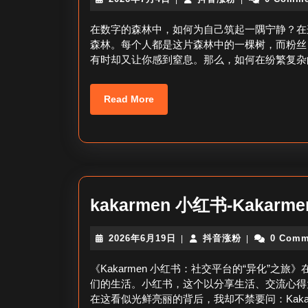
年
音
7
涨
在数字的森林中，如何为自己筑起一隅宁静？在
月
粉
森林。每个人都是这片森林中的一棵树，而粉丝
4
有时却又让你感到窒息。那么，如何在纷繁复杂
日
Read
Read More
More
kakarmen 小红书-Kakar
2026
抖
2026年6月19日
抖音涨粉
0 Comm
|
|
年
音
6
涨
《Kakarmen 小红书：社交平台的“异化”
月
粉
们的生活。小红书，这个以分享生活、交流心得
19
在这看似光鲜亮丽的背后，我却不禁要问：Kaka
日