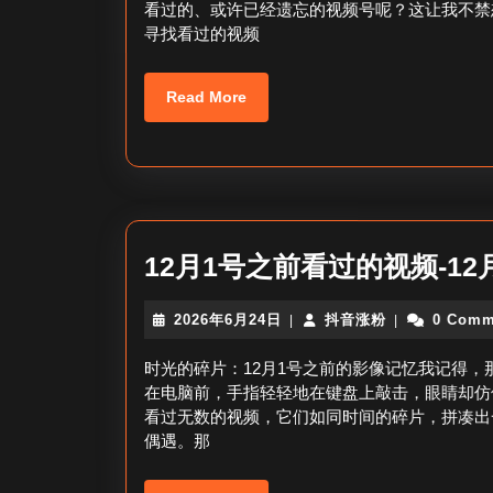
看过的、或许已经遗忘的视频号呢？这让我不禁
日
寻找看过的视频
Read
Read More
More
12月1号之前看过的视频-1
2026
抖
2026年6月24日
抖音涨粉
0 Comm
|
|
年
音
6
涨
时光的碎片：12月1号之前的影像记忆我记得
月
粉
在电脑前，手指轻轻地在键盘上敲击，眼睛却仿
24
看过无数的视频，它们如同时间的碎片，拼凑出
日
偶遇。那