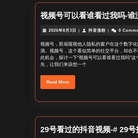
视频号可以看谁看过我吗-谁
2026
抖
2026年8月3日
抖音涨粉
0 Comme
|
|
年
音
8
涨
视频号，那扇窥视他人隐私的窗户在这个数字化
月
粉
滴。视频号，这个看似简单的社交平台，却在不
3
此机会，探讨一下“视频号可以看谁看过我吗”
日
先，让我们来设想一个
Read
Read More
More
29号看过的抖音视频-# 29