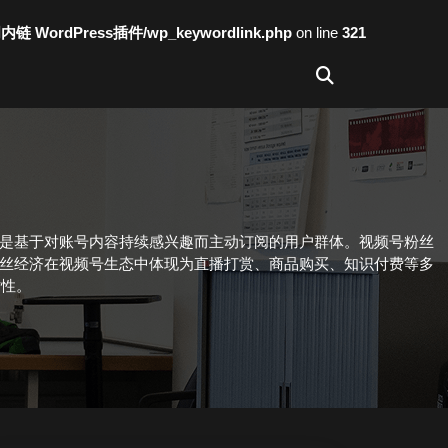
词内链 WordPress插件/wp_keywordlink.php
on line
321
们是基于对账号内容持续感兴趣而主动订阅的用户群体。视频号粉丝
粉丝经济在视频号生态中体现为直播打赏、商品购买、知识付费等多
粘性。