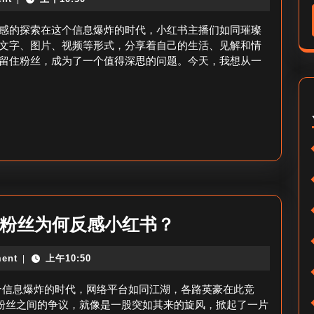
书
涨
主
感的探索在这个信息爆炸的时代，小红书主播们如同璀璨
粉
播
文字、图片、视频等形式，分享着自己的生活、见解和情
秘
留住粉丝，成为了一个值得深思的问题。今天，我想从一
怎
诀
么
弄
粉
丝
群-
打
造
b
站粉丝为何反感小红书？
小
站
红
ent
上午10:50
|
为
书
什
这个信息爆炸的时代，网络平台如同江湖，各路英豪在此竞
粉
么
粉丝之间的争议，就像是一股突如其来的旋风，掀起了一片