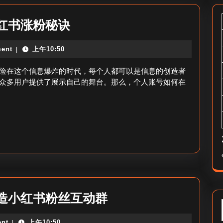
个
红书涨粉秘诀
人
ent
上午10:50
|
小
红
险在这个信息爆炸的时代，每个人都可以是信息的创造者
书
众多用户提供了展示自己的舞台。那么，个人账号如何在
怎
么
涨
粉
最
快-
小
小
造小红书粉丝互动群
红
红
书
nt
上午10:50
|