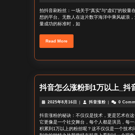
年
音
8
涨
拍抖音刷粉丝：一场关于“真实”与“虚幻”的较
月
粉
想的平台。无数人在这片数字海洋中乘风破浪，
19
量成功的标准时，如
日
Read
Read More
More
抖音怎么涨粉到1万以上_抖
2025
抖
2025年8月16日
抖音涨粉
0 Comm
|
|
年
音
8
涨
抖音涨粉的秘诀：不仅仅是技术，更是艺术在这
月
粉
它更像是一个社交舞台，每个人都是演员，每一
16
积累到1万以上的粉丝呢？这不仅仅是一个技术
日