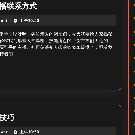
_
陕
主播联系方式
如
西
何
ent
上午10:50
|
主
快
播
俱全！哎呀呀，各位亲爱的网友们，今天我要给大家揭秘
速
带
轻松找到那些人气爆棚、技能满点的带货主播们！是的，
增
买到手的主播。别再羡慕别人家的购物车爆满了，跟着我
货
粉？
持者们
地
址
电
话
_
陕
主
怎
技巧
播
么
联
ent
上午10:50
|