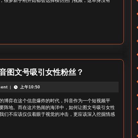
，很多新手刚开始都会选择模仿热门视频，这本身没有
到
1
万
以
上
_
抖
音
抖
抖音图文号吸引女性粉丝？
增
音
ent
上午10:50
|
粉
图
过
文
的博弈在这个信息爆炸的时代，抖音作为一个短视频平
万
号
要阵地。而在这片热闹的海洋中，如何让图文号吸引女性
我们不应该仅仅着眼于视觉的冲击，更应该深入挖掘情感
秘
怎
籍
么
吸