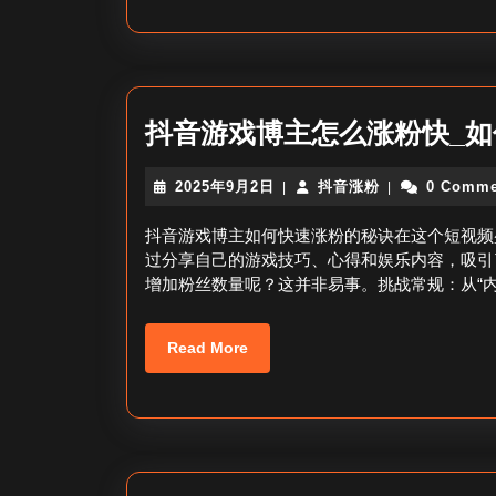
抖音游戏博主怎么涨粉快_
2025
抖
2025年9月2日
抖音涨粉
0 Comme
|
|
年
音
9
涨
抖音游戏博主如何快速涨粉的秘诀在这个短视频
月
粉
过分享自己的游戏技巧、心得和娱乐内容，吸引
2
增加粉丝数量呢？这并非易事。挑战常规：从“内
日
Read
Read More
More