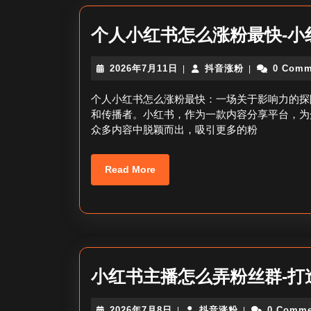
个人小红书怎么涨粉最快-小
2026
抖
2026年7月11日
抖音涨粉
0 Comm
|
|
年
音
7
涨
个人小红书怎么涨粉最快：一场关于影响力的探
月
粉
和传播者。小红书，作为一款内容分享平台，为
11
众多内容中脱颖而出，吸引更多的粉
日
Read
Read More
More
小红书主播怎么弄粉丝群-打
2026
抖
2026年7月8日
抖音涨粉
0 Comme
|
|