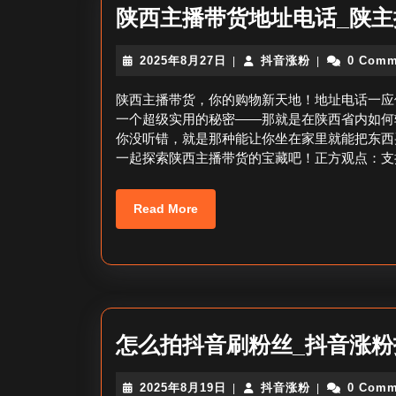
陕西主播带货地址电话_陕
2025
抖
2025年8月27日
抖音涨粉
0 Comm
|
|
年
音
8
涨
陕西主播带货，你的购物新天地！地址电话一应
月
粉
一个超级实用的秘密——那就是在陕西省内如何
27
你没听错，就是那种能让你坐在家里就能把东西
日
一起探索陕西主播带货的宝藏吧！正方观点：支
Read
Read More
More
怎么拍抖音刷粉丝_抖音涨粉
2025
抖
2025年8月19日
抖音涨粉
0 Comm
|
|