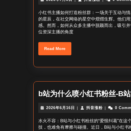
年
音
7
涨
小红书主播如何打造粉丝群：一场关于互动与情
月
粉
的星辰，在社交网络的星空中熠熠生辉。他们用
8
感。然而，如何从众多主播中脱颖而出，吸引并
日
位资深主播的角度
Read
Read More
More
b站为什么喷小红书粉丝-B
2026
抖
2026年6月16日
抖音涨粉
0 Comm
|
|
年
音
6
涨
水火不容：B站与小红书粉丝的“爱恨纠葛”在
月
粉
技，也难免有摩擦与碰撞。近日，B站与小红书
16