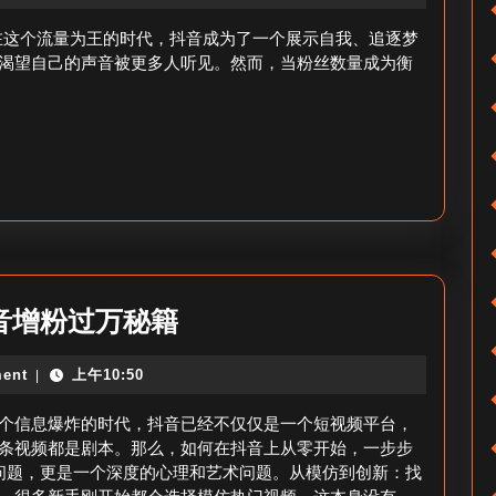
拍
系
抖
量在这个流量为王的时代，抖音成为了一个展示自我、追逐梦
方
音
渴望自己的声音被更多人听见。然而，当粉丝数量成为衡
式
刷
粉
丝
_
抖
音
涨
抖
音增粉过万秘籍
粉
音
技
ent
上午10:50
|
怎
巧
么
个信息爆炸的时代，抖音已经不仅仅是一个短视频平台，
涨
条视频都是剧本。那么，如何在抖音上从零开始，一步步
问题，更是一个深度的心理和艺术问题。从模仿到创新：找
粉