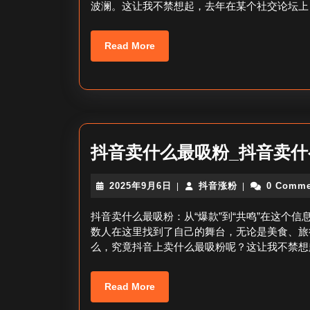
波澜。这让我不禁想起，去年在某个社交论坛上
日
Read
Read More
More
抖音卖什么最吸粉_抖音卖
2025
抖
2025年9月6日
抖音涨粉
0 Comme
|
|
年
音
9
涨
抖音卖什么最吸粉：从“爆款”到“共鸣”在这个
月
粉
数人在这里找到了自己的舞台，无论是美食、旅
6
么，究竟抖音上卖什么最吸粉呢？这让我不禁想
日
Read
Read More
More