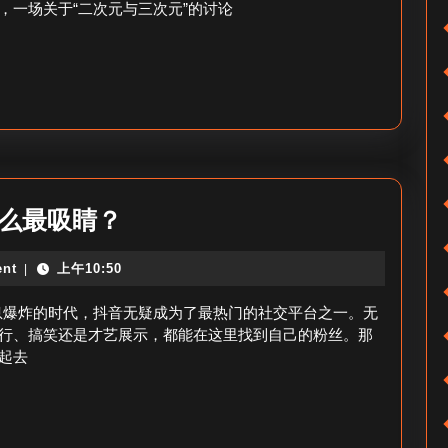
丝
，一场关于“二次元与三次元”的讨论
喷
互
小
动
红
群
书
粉
丝-
B
抖
什么最吸睛？
站
音
粉
nt
上午10:50
|
卖
丝
什
信息爆炸的时代，抖音无疑成为了最热门的社交平台之一。无
为
么
行、搞笑还是才艺展示，都能在这里找到自己的粉丝。那
何
起去
最
反
吸
感
粉
小