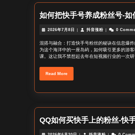
如何把快手号养成粉丝号-如
2026
抖
2026年7月8日
抖音涨粉
0 Comme
|
|
年
音
7
涨
混搭与融合：打造快手号粉丝的秘诀在信息爆炸
月
粉
为这个海洋中的一座岛屿，如何吸引更多的游客
8
课。这让我不禁想起去年在短视频行业的一次研
日
Read
Read More
More
QQ如何买快手上的粉丝-快
2026
抖
2026年6月20日
抖音涨粉
0 Comm
|
|