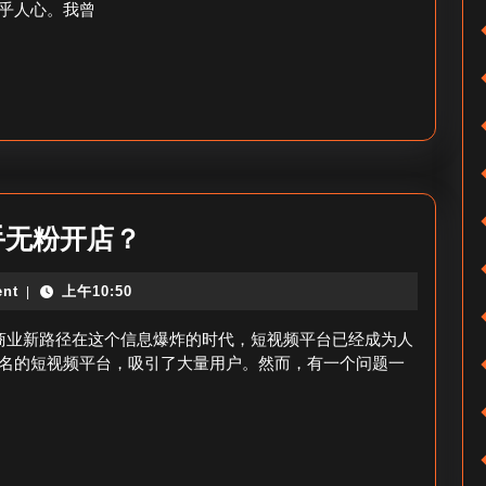
方
乎人心。我曾
有
法
多
少
粉
丝-
快
手
0
手无粉开店？
粉
粉
丝
nt
上午10:50
|
丝
数
可
商业新路径在这个信息爆炸的时代，短视频平台已经成为人
几
以
名的短视频平台，吸引了大量用户。然而，有一个问题一
何？
开
快
手