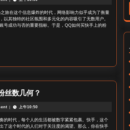
何
造
买
隐秘之旅在这个信息爆炸的时代，网络影响力似乎成为了衡量
粉
快
，以其独特的社区氛围和多元化的内容吸引了无数用户。
丝
账号成功与否的重要指标。于是，QQ如何买快手上的粉
手
快
上
手
的
号？
粉
丝-
快
手
粉
你
粉丝数几何？
丝
在
QQ
ent
上午10:50
|
快
购
手
奏的时代，每个人的生活都被数字紧紧包裹。快手，这个
买
上
出了这个时代的人们对于关注度的渴望。那么，你在快手