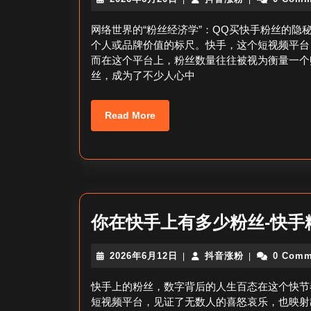
年
音
6
涨
网络世界的“粉丝经济学”：QQ买快手粉丝的
月
粉
个人或品牌价值的标尺。快手，这个短视频平台
20
而在这个平台上，粉丝数量往往被视为衡量一个
日
丝，成为了不少人心中
Read
Read More
More
你在快手上有多少粉丝-快手
2026
抖
2026年6月12日
抖音涨粉
0 Comm
|
|
年
音
6
涨
快手上的粉丝，数字背后的人生百态在这个快节
月
粉
短视频平台，见证了无数人的喜怒哀乐，也映射
12