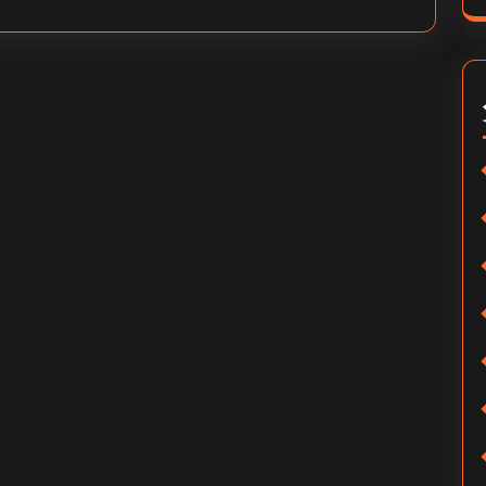
小
店
吗-
快
手
无
粉
开
店？