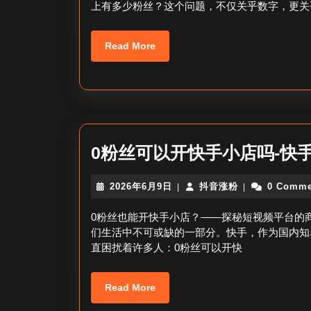
上有多少粉丝？这个问题，不仅关乎数字，更关
日
Read
Read More
More
0粉丝可以开快手小店吗-快
2026
抖
2026年6月9日
抖音涨粉
0 Comme
|
|
年
音
6
涨
0粉丝也能开快手小店？——探秘短视频平台的
月
粉
们生活中不可或缺的一部分。快手，作为国内知
9
直困扰着许多人：0粉丝可以开快
日
Read
Read More
More