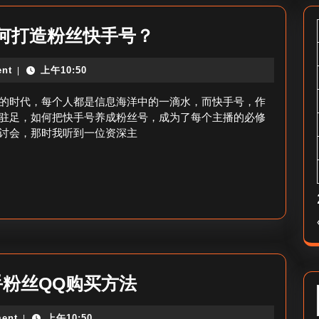
如
何打造粉丝快手号？
何
nt
上午10:50
|
把
快
的时代，每个人都是信息海洋中的一滴水，而快手号，作
手
驻足，如何把快手号养成粉丝号，成为了每个主播的必修
讨会，那时我听到一位资深主
号
养
成
粉
丝
号-
如
QQ
手粉丝QQ购买方法
何
如
打
ent
上午10:50
|