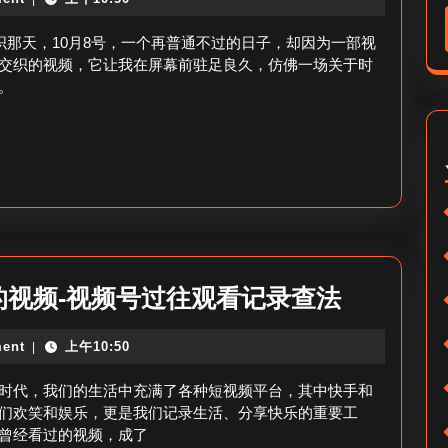
8
迹
号
织那天，10月8号，一个再普通不过的日子，却因为一部视
看
交织的视频，它让我在屏幕前驻足良久，仿佛一场关于时
。
过
的
视
频-10
月
8
日
快
视频-视频号过往观看记录查法
视
手
频
ent
上午10:50
|
里
回
视
时代，我们的生活中充满了各种短视频平台，其中快手和
顾？
频
们欢笑和娱乐，更是我们记录生活、分享快乐的重要工
曾经看过的视频，成了
号