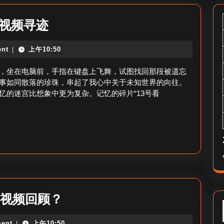
13
号视频寻迹
号
nt
上午10:50
|
看
过
，坐在电脑前，手指在键盘上飞舞，试图找回那段被遗忘
的
事如同散落的珍珠，串起了我心中关于未知世界的向往。
忆的迷宫比想象中更为复杂。记忆的碎片“13号看
视
频
如
何
找-13
号
视
10
日视频回顾？
频
月
寻
ent
上午10:50
|