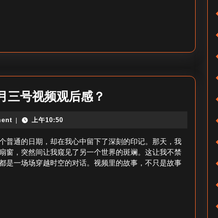
怎
么
查
找
看
过
五
月三号视频观后感？
的
月
视
ent
上午10:50
|
三
频-
号
个普通的日期，却在我心中留下了深刻的印记。那天，我
视
看
扇窗，突然间让我窥见了另一个世界的斑斓。这让我不禁
频
都是一场场穿越时空的对话。视频里的故事，不只是故事
过
号
主
过
页
往
的