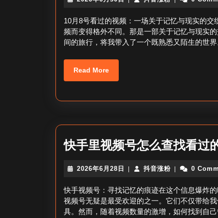
年
音
6
涨
10月8号看过的视频：一场关于记忆与现实的交
月
粉
频而变得格外不同。那是一部关于记忆与现实的
30
间的旅行，将我带入了一个既熟悉又陌生的世界
日
Read
Read More
More
快手里视频号怎么查找看过的
2026
抖
2026年6月28日
抖音涨粉
0 Comm
|
|
年
音
6
涨
快手视频号：寻找记忆的痕迹在这个信息爆炸的
月
粉
视频号无疑是最受欢迎的之一。它们不仅带给我
28
具。然而，随着视频数量的激增，如何找到自己
日