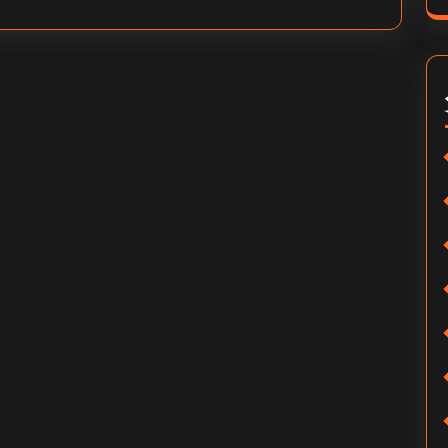
观
视
看
频-
记
五
录
月
查
三
法
号
视
频
观
后
感？