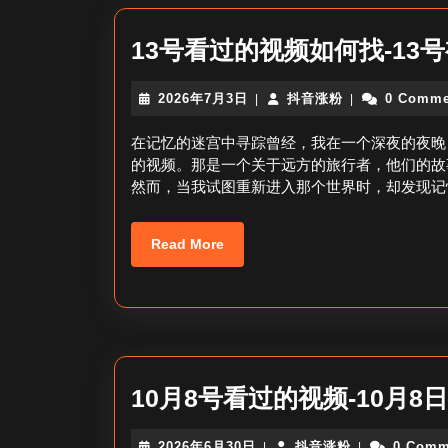
13号看过的视频如何找-13
2026
抖
2026年7月3日
抖音涨粉
0 Comme
|
|
年
音
7
涨
在记忆的迷宫中寻踪曾经，我在一个深夜的夜晚
月
粉
的视频。那是一个关于远方的旅行者，他们的故
3
然而，当我试图重新进入那个世界时，却发现记
日
Read
Read More
More
10月8号看过的视频-10月8
2026
抖
2026年6月30日
抖音涨粉
0 Comm
|
|