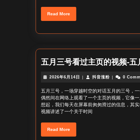
Read
Read More
More
五月三号看过主页的视频-五
2026
抖
2026年6月14日
抖音涨粉
0 Comm
|
|
年
音
6
涨
五月三号，一场穿越时空的对话五月的三号，一
月
粉
偶然间在网络上观看了一个主页的视频，它像一
14
想起，我们每天在屏幕前匆匆滑过的信息，其实
日
视频讲述了一个关于时间
Read
Read More
More