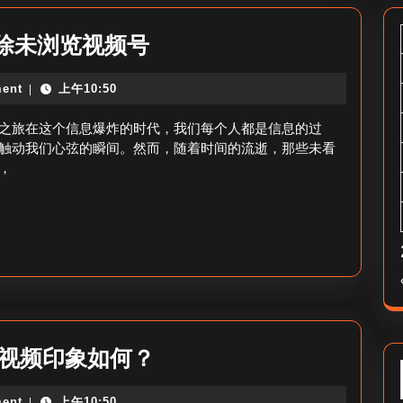
怎
除未浏览视频号
么
ent
上午10:50
|
删
除
之旅在这个信息爆炸的时代，我们每个人都是信息的过
未
触动我们心弦的瞬间。然而，随着时间的流逝，那些未看
，
看
过
的
视
频
号-
清
25
晚视频印象如何？
除
号
未
ent
上午10:50
|