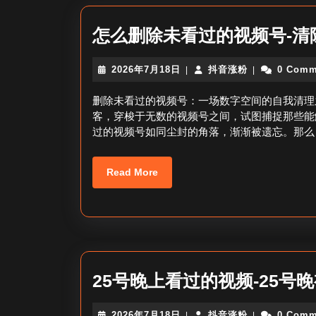
怎么删除未看过的视频号-清
2026
抖
2026年7月18日
抖音涨粉
0 Comm
|
|
年
音
7
涨
删除未看过的视频号：一场数字空间的自我清理
月
粉
客，穿梭于无数的视频号之间，试图捕捉那些能
18
过的视频号如同尘封的角落，渐渐被遗忘。那么
日
Read
Read More
More
25号晚上看过的视频-25号
2026
抖
2026年7月18日
抖音涨粉
0 Comm
|
|