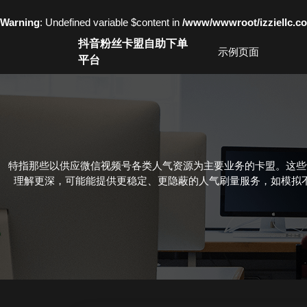
Warning
: Undefined variable $content in
/www/wwwroot/izziell
Skip
抖音粉丝卡盟自助下单
to
示例页面
平台
content
Skip
to
content
特指那些以供应微信视频号各类人气资源为主要业务的卡盟。这些
理解更深，可能能提供更稳定、更隐蔽的人气刷量服务，如模拟