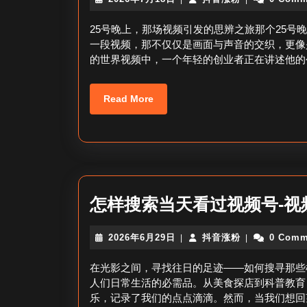
年
音
7
涨
25号晚上，那场视频引发的思辨之旅那个25
月
粉
一段视频，那不仅仅是画面与声音的交织，更像
18
的世界视频中，一个年轻的创业者正在讲述他的
日
Read
Read More
More
怎样搜索当天看过视频号-视
2026
抖
2026年6月29日
抖音涨粉
0 Comm
|
|
年
音
6
涨
在光影之间，寻找往日的足迹——如何搜寻那些
月
粉
人们日常生活的必需品。从美食探店到科普教育
29
乐，记录了我们的点点滴滴。然而，当我们想回
日