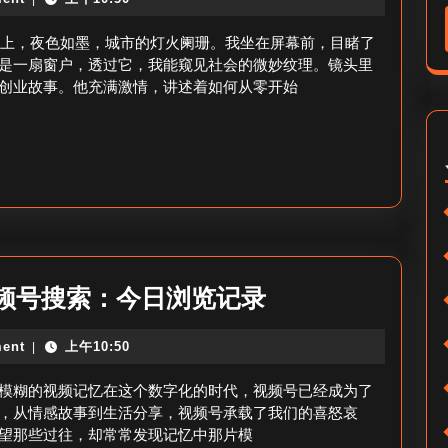
晚
浏
上
号晚上，夜色如墨，城市的灯火阑珊。我坐在屏幕前，目睹了
览
看
是一扇窗户，透过它，我能窥见社会的微妙纹理。镜头里
视
创业故事。他充满激情，讲述着如何从零开始
过
频
的
号
视
频-25
号
晚
视
怎
频号搜索：今日浏览记录
频
样
印
ent
上午10:50
|
搜
象
索
模糊的视频记忆在这个数字化的时代，视频号已经成为了
如
当
，从情感故事到生活分享，视频号承载了我们的喜怒哀
何？
望那些过往，却常常发现记忆中那片模
天