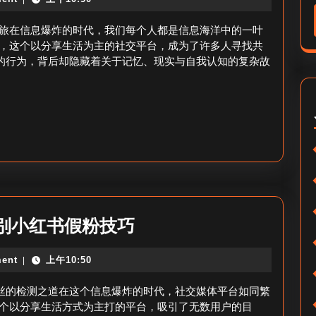
书
粉
主
旅在信息爆炸的时代，我们每个人都是信息海洋中的一叶
难？
页
，这个以分享生活为主的社交平台，成为了许多人寻找共
单的行为，背后却隐藏着关于记忆、现实与自我认知的复杂故
搜
索-
小
红
书
主
页
怎
如
别小红书假粉技巧
么
何
搜？
ent
上午10:50
|
检
测
粉丝的检测之道在这个信息爆炸的时代，社交媒体平台如同繁
小
个以分享生活方式为主打的平台，吸引了无数用户的目