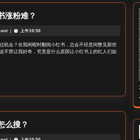
为
书涨粉难？
什
ent
上午10:50
|
么
小
过机会？在我闲暇时翻阅小红书，总会不经意间瞥见那些
红
这不禁让我好奇，究竟是什么原因让小红书上的红人们如
书
很
难
涨
粉-
小
红
小
怎么搜？
书
红
涨
ent
上午10:50
|