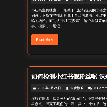
年
音
7
涨
小红书主页搜索：一场关于记忆与现实的交错之
月
粉
扁舟，不断在寻找那片属于自己的港湾。小红书
13
鸣的场所。而“小红书主页搜索”，这个看似简
日
事。搜索，一场记
Read
Read More
More
如何检测小红书假粉丝呢-识
2026
抖
2026年6月24日
抖音涨粉
0 Comm
|
|
年
音
6
涨
潜行在网络，探寻粉丝的“真面目”：小红书假
月
粉
星点点，照亮了我们的生活。其中，小红书，这
24