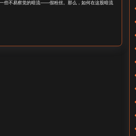
一些不易察觉的暗流——假粉丝。那么，如何在这股暗流
红
书
假
粉
丝
呢-
识
别
小
红
书
假
粉
技
巧