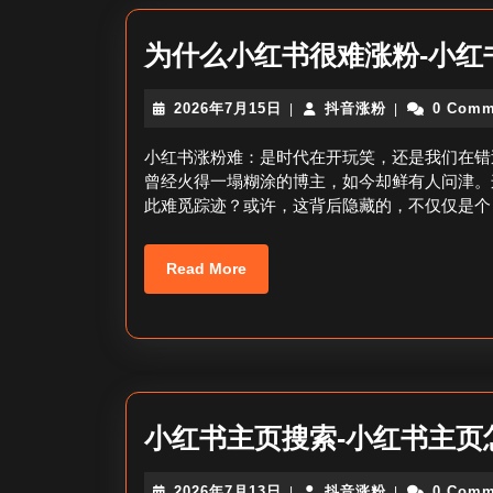
为什么小红书很难涨粉-小红
2026
抖
2026年7月15日
抖音涨粉
0 Comm
|
|
年
音
7
涨
小红书涨粉难：是时代在开玩笑，还是我们在错
月
粉
曾经火得一塌糊涂的博主，如今却鲜有人问津。
15
此难觅踪迹？或许，这背后隐藏的，不仅仅是个
日
Read
Read More
More
小红书主页搜索-小红书主页
2026
抖
2026年7月13日
抖音涨粉
0 Comm
|
|