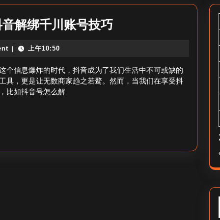
_
抖音解绑千川账号技巧
抖
nt
上午10:50
|
音
号
这个信息爆炸的时代，抖音成为了我们生活中不可或缺的
怎
工具，更是让无数商家趋之若鹜。然而，当我们在享受抖
，比如抖音号怎么解
么
解
绑
千
川
账
号-
抖
音