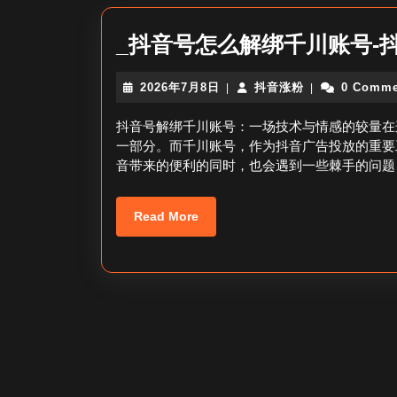
_抖音号怎么解绑千川账号-
2026
抖
2026年7月8日
抖音涨粉
0 Comme
|
|
年
音
7
涨
抖音号解绑千川账号：一场技术与情感的较量在
月
粉
一部分。而千川账号，作为抖音广告投放的重要
8
音带来的便利的同时，也会遇到一些棘手的问题
日
Read
Read More
More