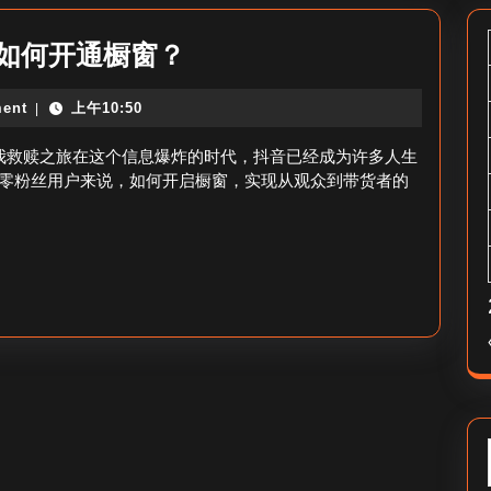
0
粉如何开通橱窗？
粉
ent
上午10:50
|
抖
音
我救赎之旅在这个信息爆炸的时代，抖音已经成为许多人生
怎
零粉丝用户来说，如何开启橱窗，实现从观众到带货者的
么
开
橱
窗-
抖
音
0
粉
如