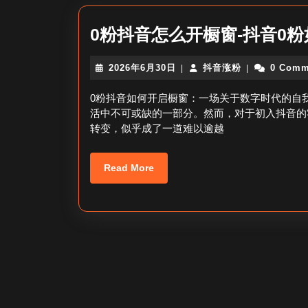
0粉抖音怎么开橱窗-抖音0
2026
抖
2026年6月30日
抖音涨粉
0 Comm
|
|
年
音
6
涨
0粉抖音如何开启橱窗：一场关于数字时代的自
月
粉
活中不可或缺的一部分。然而，对于初入抖音的
30
转变，似乎成了一道难以逾越
日
Read
Read More
More