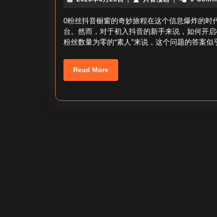
年
音
6
涨
0粉丝抖音橱窗的奇妙旅程在这个信息爆炸的时
月
粉
台。然而，对于初入抖音的新手来说，如何开启
26
粉丝数量为零的“素人”来说，这个问题的答案
日
Read
Read More
More