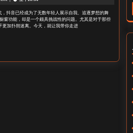
丝
音
抖
代，抖音已经成为了无数年轻人展示自我、追逐梦想的舞
橱
音
橱窗功能，却是一个颇具挑战性的问题。尤其是对于那些
窗？
似乎更加扑朔迷离。今天，就让我带你走进
橱
窗
怎
么
开-
抖
音
零
粉
丝
开
启