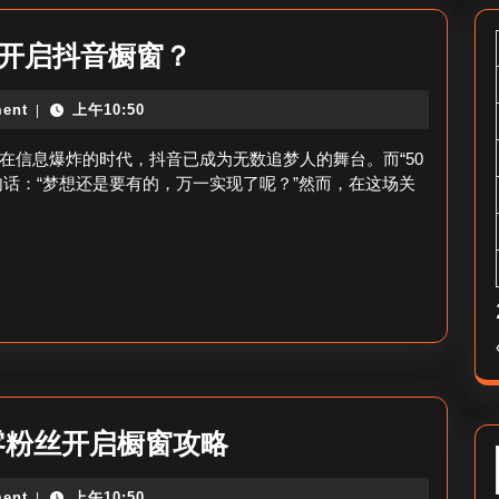
50
元开启抖音橱窗？
块
ent
上午10:50
|
钱
怎
在信息爆炸的时代，抖音已成为无数追梦人的舞台。而“50
么
话：“梦想还是要有的，万一实现了呢？”然而，在这场关
开
抖
音
橱
窗-50
元
开
0
零粉丝开启橱窗攻略
启
粉
抖
ent
上午10:50
|