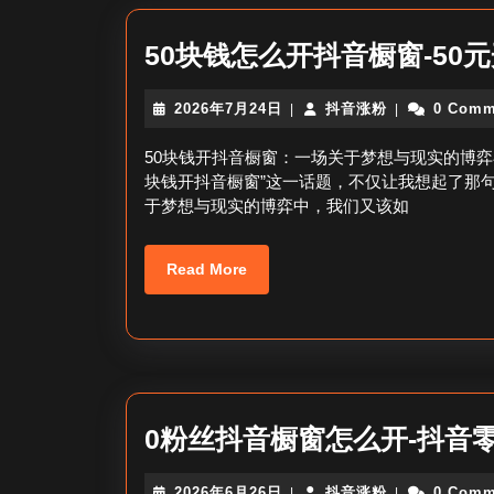
50块钱怎么开抖音橱窗-50
2026
抖
2026年7月24日
抖音涨粉
0 Comm
|
|
年
音
7
涨
50块钱开抖音橱窗：一场关于梦想与现实的博弈
月
粉
块钱开抖音橱窗”这一话题，不仅让我想起了那句
24
于梦想与现实的博弈中，我们又该如
日
Read
Read More
More
0粉丝抖音橱窗怎么开-抖音
2026
抖
2026年6月26日
抖音涨粉
0 Comm
|
|