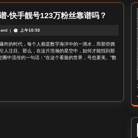
123
靠谱-快手靓号123万粉丝靠谱吗？
万
ent
上午10:50
|
粉
丝
爆炸的时代，每个人都是数字海洋中的一滴水，而那些拥
快
，引人注目。那么，在这片浩瀚的星空中，如何才能找到那
交圈中流传的一句话：“在这个看脸的世界，号也要美。”数
手
id
靓
号
哪
里
靠
谱-
快