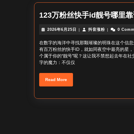
123万粉丝快手id靓号哪里
2026
抖
2026年6月25日
抖音涨粉
0 Comm
|
|
年
音
6
涨
在数字的海洋中寻找那颗璀璨的明珠在这个信息
月
粉
有百万粉丝的快手ID，就如同夜空中最亮的星
25
个属于你的“靓号”呢？这让我不禁想起去年在社
日
字的魔力：不仅仅
Read
Read More
More