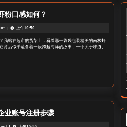
千
虾粉口感如何？
川
nt
上午10:50
|
岛
南
？我站在超市的货架上，看着那一袋袋包装精美的南极虾
极
它背后似乎蕴含着一段跨越海洋的故事，一个关于味道、
虾
粉
好
吃
吗-
南
极
千
企业账号注册步骤
虾
川
粉
ent
上午10:50
|