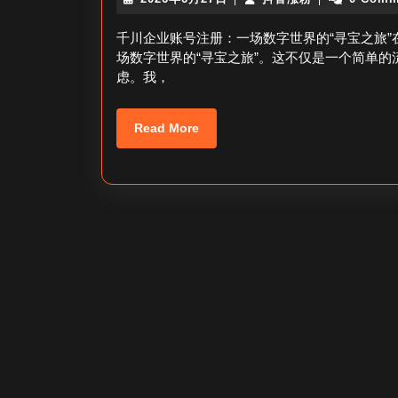
年
音
6
涨
千川企业账号注册：一场数字世界的“寻宝之旅
月
粉
场数字世界的“寻宝之旅”。这不仅是一个简单
27
虑。我，
日
Read
Read More
More