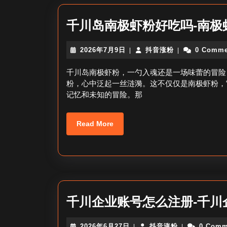
千川岛南极虾粉好吃吗-南极
2026
抖
2026年7月9日
抖音涨粉
0 Comme
|
|
年
音
7
涨
千川岛南极虾粉，一勺入魂还是一场味蕾的冒险
月
粉
粉，心中泛起一丝涟漪。这不仅仅是南极虾粉，
9
记忆和未知的冒险。那
日
Read
Read More
More
千川企业账号怎么注册-千川
2026
抖
2026年6月27日
抖音涨粉
0 Comm
|
|