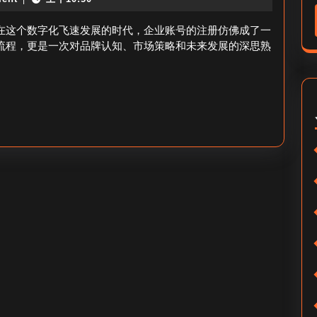
企
口
业
”在这个数字化飞速发展的时代，企业账号的注册仿佛成了一
感
账
的流程，更是一次对品牌认知、市场策略和未来发展的深思熟
如
号
何？
怎
么
注
册-
千
川
企
业
账
号
注