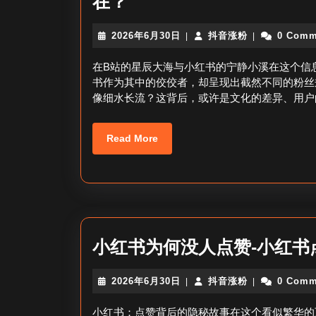
为
在？
什
2026
抖
2026年6月30日
抖音涨粉
0 Comm
|
|
么
年
音
b
6
涨
在B站的星辰大海与小红书的宁静小溪在这个信
月
粉
站
书作为其中的佼佼者，却呈现出截然不同的粉丝
30
像细水长流？这背后，或许是文化的差异、用户
粉
日
丝
Read
Read More
多
More
小
红
书
粉
小红书为何没人点赞-小红书
丝
少-
2026
抖
2026年6月30日
抖音涨粉
0 Comm
|
|
B
年
音
6
涨
小红书：点赞背后的隐秘故事在这个看似繁华的