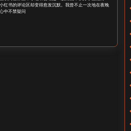
何
小红书的评论区却变得愈发沉默。我曾不止一次地在夜晚
心中不禁疑问
没
人
点
赞-
小
红
书
点
赞
之
谜