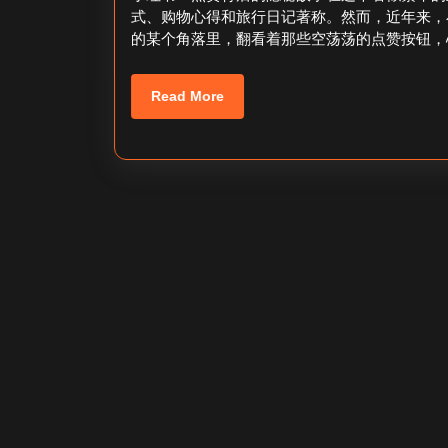
站
月
粉
式、购物心得和旅行日记著称。然而，近年来，
30
粉
的某个角落里，翻看着那些空荡荡的点赞按钮，
日
丝
多，
Read
Read More
More
小
书
粉
少？
原
因
何
在？