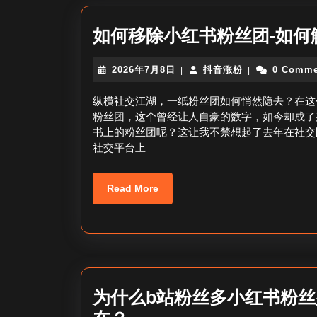
如何移除小红书粉丝团-如何
2026
抖
2026年7月8日
抖音涨粉
0 Comme
|
|
年
音
7
涨
纵横社交江湖，一纸粉丝团如何悄然隐去？在这
月
粉
粉丝团，这个曾经让人自豪的数字，如今却成了
8
书上的粉丝团呢？这让我不禁想起了去年在社交
日
社交平台上
Read
Read More
More
为什么b站粉丝多小红书粉丝