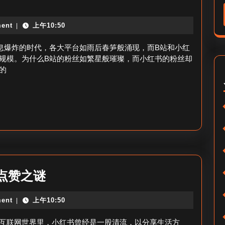
小
红
ent
上午10:50
|
书
息爆炸的时代，各大平台如雨后春笋般涌现，而B站和小红
粉
规模。为什么B站的粉丝如繁星般璀璨，而小红书的粉丝却
丝
的
团？
小
点赞之谜
红
ent
上午10:50
|
书
为
互联网世界里，小红书曾经是一股清流，以分享生活方