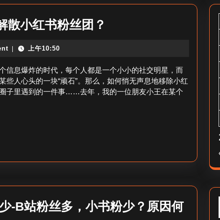
如
解散小红书粉丝团？
何
nt
上午10:50
|
移
除
个信息爆炸的时代，每个人都是一个小小的社交明星，而
小
某些人心头的一块“顽石”。那么，如何悄无声息地移除小红
圈子里遇到的一件事……去年，我的一位朋友小王在某个
红
书
粉
丝
团-
如
何
解
少-B站粉丝多，小书粉少？原因何
散