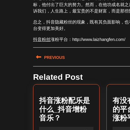
标，他付出了巨大的努力。然而，在他功成名就之
诉我们，人生路上，最宝贵的不是财富，而是那些
总之，抖音隐藏粉丝的现象，既有其负面影响，也
台变得更加美好。
抖音粉丝
涨粉平台：http://www.laizhangfen.com/
文
PREVIOUS
章
Previous
导
Related Post
post:
航
抖音涨粉配乐是
有没
什么_抖音增粉
的平
抖
音乐？
涨粉
音