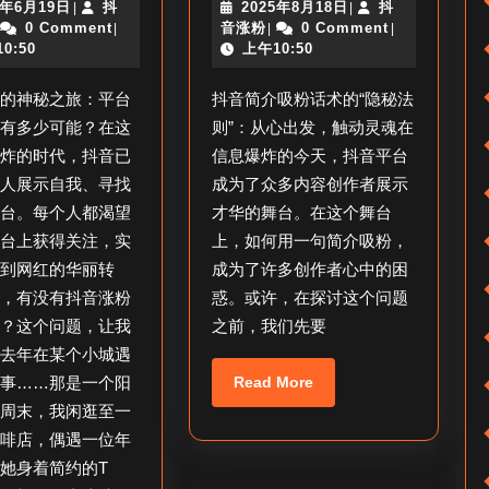
2026
2025
6年6月19日
抖
2025年8月18日
抖
|
|
有
简
抖
年
抖
年
0 Comment
音涨粉
0 Comment
|
|
|
抖
介
音
6
音
8
0:50
上午10:50
涨
月
涨
月
音
吸
粉
19
粉
18
粉的神秘之旅：平台
抖音简介吸粉话术的“隐秘法
日
涨
日
粉
还有多少可能？在这
则”：从心出发，触动灵魂在
粉
话
爆炸的时代，抖音已
信息爆炸的今天，抖音平台
的
术
多人展示自我、寻找
成为了众多内容创作者展示
平
怎
舞台。每个人都渴望
才华的舞台。在这个舞台
平台上获得关注，实
上，如何用一句简介吸粉，
台
么
人到网红的华丽转
成为了许多创作者心中的困
啊
写
么，有没有抖音涨粉
惑。或许，在探讨这个问题
_
_
呢？这个问题，让我
之前，我们先要
抖
抖
起去年在某个小城遇
音
音
Read
件事……那是一个阳
Read More
More
涨
简
的周末，我闲逛至一
粉
介
咖啡店，偶遇一位年
她身着简约的T
平
话