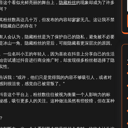
音这个看似光鲜亮丽的舞台上，
隐藏
粉丝
的现象却成为了许多
何？
其粉丝数高达几十万，但发布的内容却寥寥无几。这让我不禁
择隐藏自己的存在？
有人会认为，隐藏粉丝是为了保护自己的隐私，避免被不必要
是冰山一角。隐藏粉丝的背后，可能隐藏着更深层次的原因。
。一位名叫小王的年轻人，因为喜欢在抖音上分享自己的生活
始尝试通过抖音进行商业推广时，却发现很多粉丝都选择了隐
实性。
告诉我：“或许，他们只是觉得我的内容不够吸引人，或者对
感到很沮丧，感觉自己被背叛了。”
抖音这个平台上，粉丝数往往被视为衡量一个人影响力的标
秘感，吸引更多人的关注。这种做法虽然有些狡猾，但在某种
？