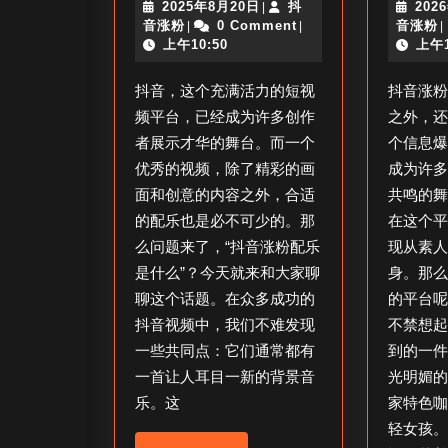
2025
2025年8月20日
抖
202
|
涨
抖
年
音涨粉
0 Comment
音涨粉
|
|
|
粉
音
8
上午10:50
上午1
涨
月
配
粉
20
抖音，这个充满活力的短视
抖音涨
乐
日
频平台，已经成为许多创作
之外，
是
者展示才华的舞台。而一个
个信息
什
优秀的视频，除了精彩的画
成为许
么
面和创意的内容之外，合适
共鸣的
的配乐也是必不可少的。那
在这个
_
么问题来了，“抖音涨粉配乐
现从素
抖
是什么”？今天就来和大家聊
身。那
音
聊这个话题。在众多成功的
的平台
增
抖音视频中，我们不难发现
不禁想
粉
一些共同点：它们通常都有
到的一
音
一首让人耳目一新的背景音
光明媚
乐？
乐。这
家特色
轻女孩。