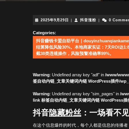
2025
抖
2025年9月29日
抖音涨粉
0 Comme
|
|
年
音
9
涨
Categories:
月
粉
抖音赚钱卡盟自助平台｜douyinzhuanqiankame
29
结算降低风险30%。本地商家实证：7天ROI达1
日
截38类违规操作，风险预警准确率99%。
Warning
: Undefined array key "adf" in
/www/wwwro
签自动内链_文章关键词内链 WordPress插件/wp_simi
Warning
: Undefined array key "sim_pages" in
/www
link 标签自动内链_文章关键词内链 WordPress插件/wp
抖音
隐藏
粉丝
：一场看不
在这个信息爆炸的时代，每个人都是信息的传播者