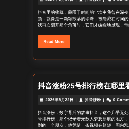
年
音
6
涨
抖音里的收藏，藏匿于时间的尘埃中我曾在深夜
月
粉
频，就像是一颗颗散落的珍珠，被隐藏在时间的
17
我再次翻开那个角落时，它们才缓缓地显现，带
日
Read
Read More
More
抖音涨粉25号排行榜在哪里
2026
抖
2026年5月22日
抖音涨粉
0 Comm
|
|
年
音
5
涨
抖音涨粉，数字背后的故事抖音，这个几乎无处
月
粉
号排行榜，那个记录着无数人梦想起航的地方，
22
到的一个朋友，他凭借一条视频在短短一周内涨粉
日