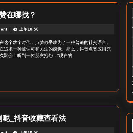
抖
点赞在哪找？
音
ent
上午10:50
|
点
赞
在这个数字时代，点赞似乎成为了一种普遍的社交语言。
应
在追求一种被认可和关注的感觉。那么，抖音点赞应用究
次聚会上听到一位朋友抱怨：“现在的
用
在
哪
里
_
抖
音
抖
到呢_抖音收藏查看法
点
音
赞
ent
上午10:50
|