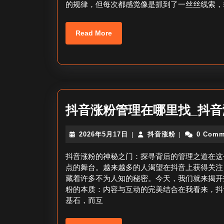
的规律，但每次都感觉像是抓到了一丝丝线索，
Read
Read More
More
抖音涨粉管理在哪里找_抖
2026
抖
2026年5月17日
抖音涨粉
0 Comm
|
|
年
音
5
涨
抖音涨粉的神秘之门：探寻背后的管理之道在这
月
粉
点的舞台。越来越多的人渴望在抖音上获得关注
17
藏着许多不为人知的秘密。今天，我们就来揭开
日
粉的本质：内容与互动的完美结合在我看来，抖
基石，而互