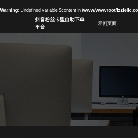
Warning
: Undefined variable $content in
/www/wwwroot/izziell
Skip
抖音粉丝卡盟自助下单
to
示例页面
平台
content
Skip
to
content