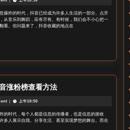
丝
ent
上午10:50
|
收
群
藏
息爆炸的时代，抖音已经成为许多人生活的一部分。点开
位
的
，从音乐到舞蹈，应有尽有。有时候，我们会不小心把一
置
翻看。但问题来了，抖音收藏的地点在
地
查
点
在
哪
里
找
到
抖
抖音涨粉榜查看方法
_
音
抖
ent
上午10:50
|
涨
音
粉
炸的时代，每个人都是信息的传播者，也是信息的接收
收
排
许多人展示自我、分享生活、甚至实现梦想的舞台。而在
藏