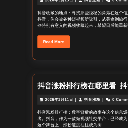
2026年3月19日
抖音涨粉
0 Comm
|
|
年
音
3
涨
抖音收藏的地点：寻找那些隐秘的角落在这个信
月
粉
抖音，你会被各种短视频所吸引，从美食到旅行
19
些特别有意义的视频收藏起来，希望日后能重新
日
Read
Read More
More
抖音涨粉排行榜在哪里看_
2026
抖
2026年3月11日
抖音涨粉
0 Comm
|
|
年
音
3
涨
抖音涨粉排行榜：数字背后的故事在这个信息爆
月
粉
者。抖音，作为一款短视频社交平台，已经成为
11
这个舞台上，涨粉速度往往成为衡
日