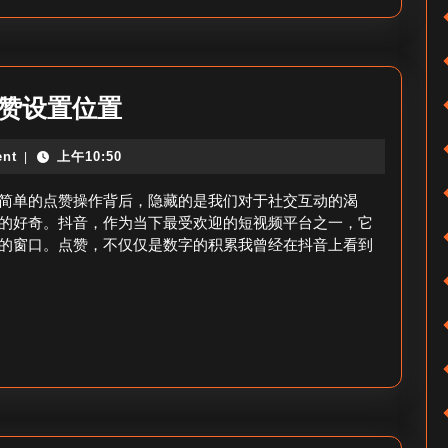
哪
里
找
_
抖
点赞设置位置
抖
音
nt
上午10:50
|
音
点
收
赞
简单的点赞操作背后，隐藏的是我们对于社交互动的渴
藏
设
的好奇。抖音，作为当下最受欢迎的短视频平台之一，它
的窗口。点赞，不仅仅是数字的积累我曾经在抖音上看到
在
置
哪
在
找？
哪
里
_
抖
音