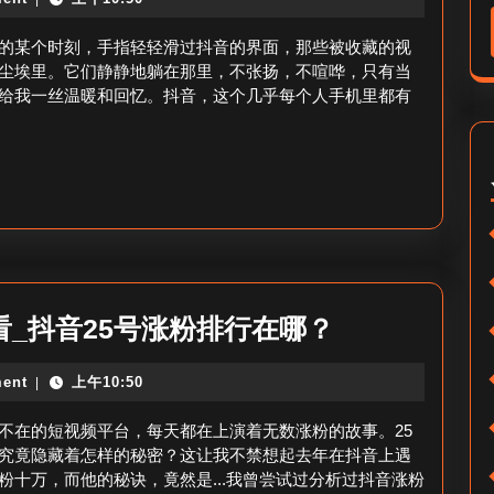
里
在
面
的某个时刻，手指轻轻滑过抖音的界面，那些被收藏的视
哪
的
尘埃里。它们静静地躺在那里，不张扬，不喧哗，只有当
找？
给我一丝温暖和回忆。抖音，这个几乎每个人手机里都有
收
藏
在
哪
里
能
看
抖
看_抖音25号涨粉排行在哪？
到
音
呢
ent
上午10:50
|
涨
_
粉
不在的短视频平台，每天都在上演着无数涨粉的故事。25
抖
25
究竟隐藏着怎样的秘密？这让我不禁想起去年在抖音上遇
音
十万，而他的秘诀，竟然是...我曾尝试过分析过抖音涨粉
号