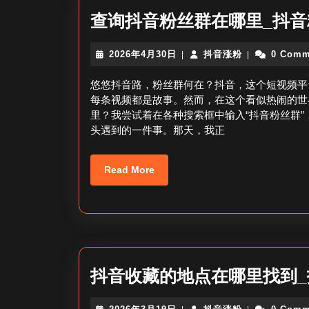
查询抖音粉丝群在哪里_抖
2026
抖
2026年4月30日
抖音涨粉
0 Comm
|
|
年
音
4
涨
悠悠抖音路，粉丝群何在？抖音，这个短视频平
月
粉
每条视频都是故事。然而，在这个看似热闹的世
30
里？我尝试着在各种搜索框中输入“抖音粉丝群
日
头遇到的一件事。那天，我正
Read
Read More
More
抖音收藏的地点在哪里找到
2026
抖