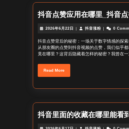
抖音点赞应用在哪里_抖音
2026
抖
2026年6月22日
抖音涨粉
0 Comm
|
|
年
音
6
涨
抖音点赞背后的秘密：一场关于数字情感的探索
月
粉
从朋友圈的点赞到抖音视频的点赞，我们似乎都
22
竟在哪里？这背后隐藏着怎样的秘密？我曾在一
日
Read
Read More
More
抖音里面的收藏在哪里能看
2026
抖
2026年6月17日
抖音涨粉
0 Comm
|
|