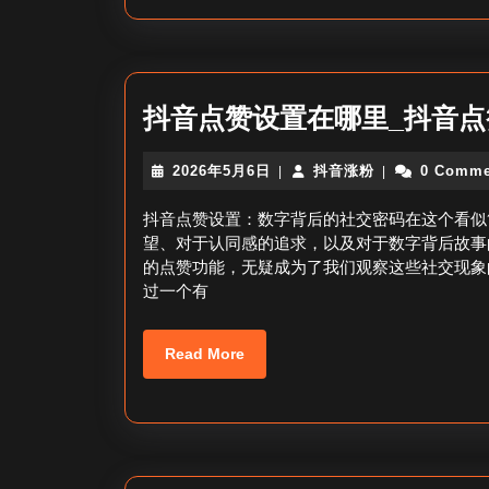
抖音点赞设置在哪里_抖音
2026
抖
2026年5月6日
抖音涨粉
0 Comme
|
|
年
音
5
涨
抖音点赞设置：数字背后的社交密码在这个看似
月
粉
望、对于认同感的追求，以及对于数字背后故事
6
的点赞功能，无疑成为了我们观察这些社交现象
日
过一个有
Read
Read More
More