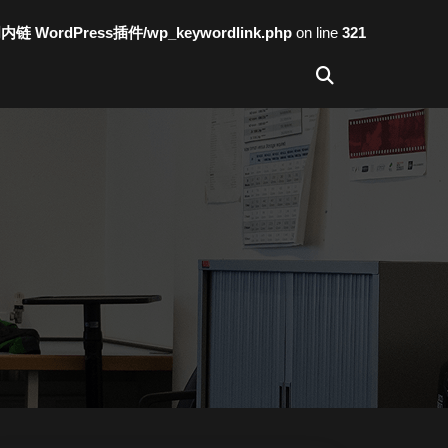
词内链 WordPress插件/wp_keywordlink.php
on line
321