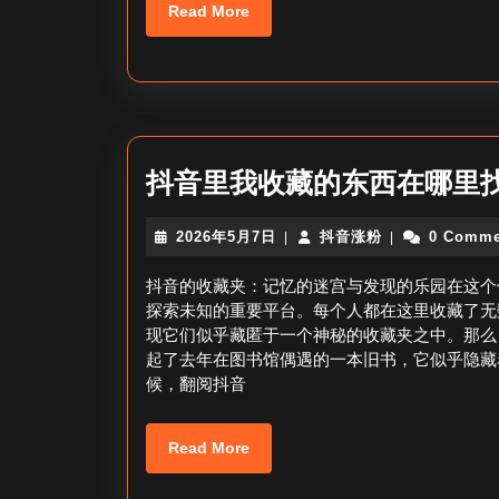
Read
Read More
More
抖音里我收藏的东西在哪里
2026
抖
2026年5月7日
抖音涨粉
0 Comme
|
|
年
音
5
涨
抖音的收藏夹：记忆的迷宫与发现的乐园在这个
月
粉
探索未知的重要平台。每个人都在这里收藏了无
7
现它们似乎藏匿于一个神秘的收藏夹之中。那么
日
起了去年在图书馆偶遇的一本旧书，它似乎隐藏
候，翻阅抖音
Read
Read More
More