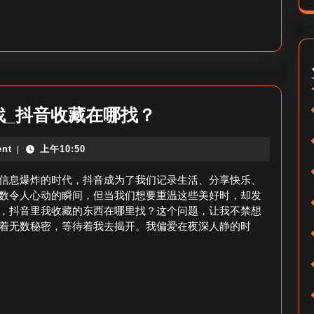
排
里
行
找
在
_
哪？
抖
音
涨
抖
找_抖音收藏在哪找？
粉
音
nt
上午10:50
|
管
里
理
我
信息爆炸的时代，抖音成为了我们记录生活、分享快乐、
在
收
数令人心动的瞬间，但当我们想要重温这些美好时，却发
，抖音里我收藏的东西在哪里找？这个问题，让我不禁想
哪？
藏
着无数秘密，等待着我去揭开。我偏爱在夜深人静的时
的
东
西
在