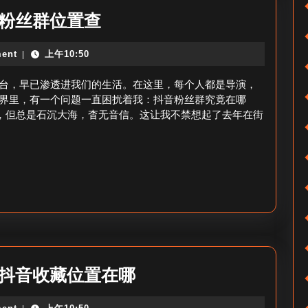
点
查
音粉丝群位置查
赞
询
设
ent
上午10:50
|
抖
置
音
台，早已渗透进我们的生活。在这里，每个人都是导演，
位
粉
界里，有一个问题一直困扰着我：抖音粉丝群究竟在哪
置
”，但总是石沉大海，杳无音信。这让我不禁想起了去年在街
丝
群
在
哪
里
_
抖
音
抖
_抖音收藏位置在哪
粉
音