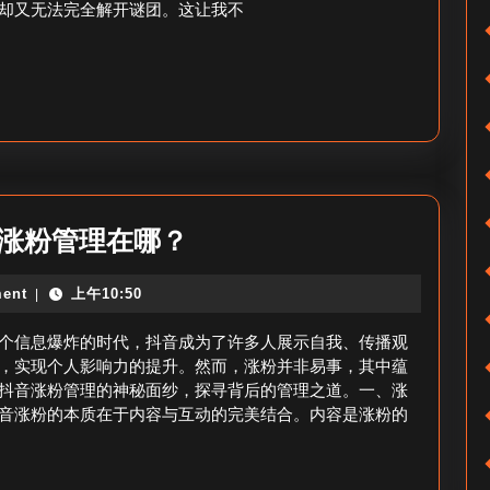
收
却又无法完全解开谜团。这让我不
排
藏
行
查
榜
看
在
法
哪
里
看
抖
音涨粉管理在哪？
_
音
抖
ent
上午10:50
|
涨
音
粉
个信息爆炸的时代，抖音成为了许多人展示自我、传播观
25
管
，实现个人影响力的提升。然而，涨粉并非易事，其中蕴
号
抖音涨粉管理的神秘面纱，探寻背后的管理之道。一、涨
理
音涨粉的本质在于内容与互动的完美结合。内容是涨粉的
涨
在
粉
哪