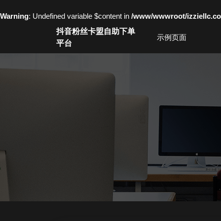
Warning
: Undefined variable $content in
/www/wwwroot/izziell
Skip
抖音粉丝卡盟自助下单
to
示例页面
平台
content
Skip
to
content