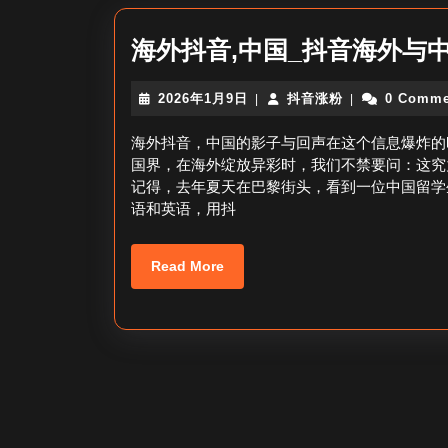
海外抖音,中国_抖音海外与
2026
抖
2026年1月9日
抖音涨粉
0 Comme
|
|
年
音
1
涨
海外抖音，中国的影子与回声在这个信息爆炸的
月
粉
国界，在海外绽放异彩时，我们不禁要问：这究
9
记得，去年夏天在巴黎街头，看到一位中国留学
日
语和英语，用抖
Read
Read More
More