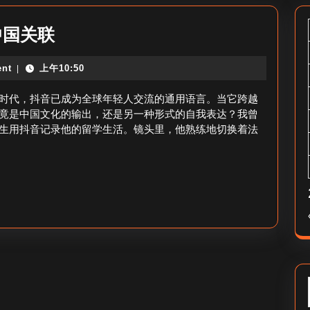
海
中国关联
外
nt
上午10:50
|
抖
音,
时代，抖音已成为全球年轻人交流的通用语言。当它跨越
中
竟是中国文化的输出，还是另一种形式的自我表达？我曾
生用抖音记录他的留学生活。镜头里，他熟练地切换着法
国
_
抖
音
海
外
与
中
国