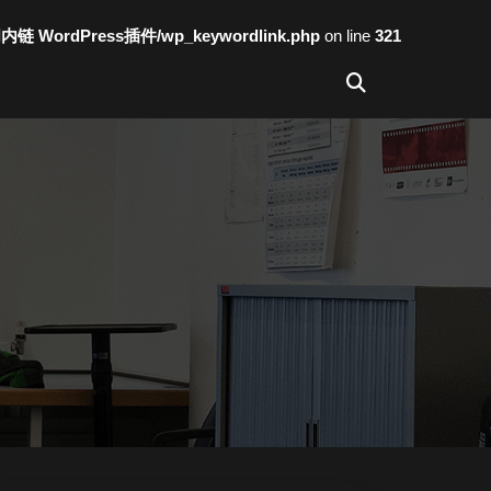
词内链 WordPress插件/wp_keywordlink.php
on line
321