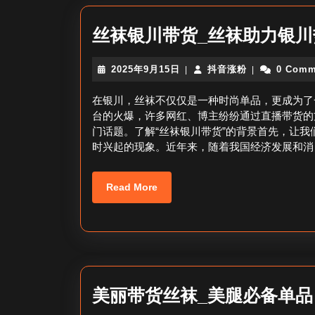
丝袜银川带货_丝袜助力银川
2025
抖
2025年9月15日
抖音涨粉
0 Comm
|
|
年
音
9
涨
在银川，丝袜不仅仅是一种时尚单品，更成为了
月
粉
台的火爆，许多网红、博主纷纷通过直播带货的
15
门话题。了解“丝袜银川带货”的背景首先，让我
日
时兴起的现象。近年来，随着我国经济发展和消
Read
Read More
More
美丽带货丝袜_美腿必备单品