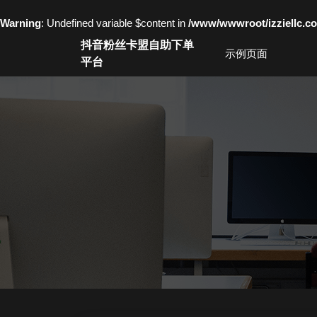
Warning
: Undefined variable $content in
/www/wwwroot/izziell
Skip
抖音粉丝卡盟自助下单
to
示例页面
平台
content
Skip
to
content