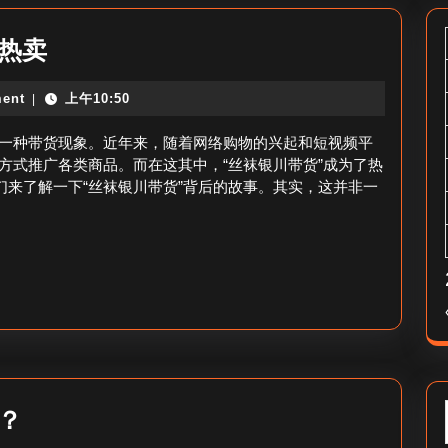
丝
热卖
袜
ent
上午10:50
|
银
川
一种带货现象。近年来，随着网络购物的兴起和短视频平
带
方式推广各类商品。而在这其中，“丝袜银川带货”成为了热
们来了解一下“丝袜银川带货”背后的故事。其实，这并非一
货
_
丝
袜
助
力
银
川
美
？
热