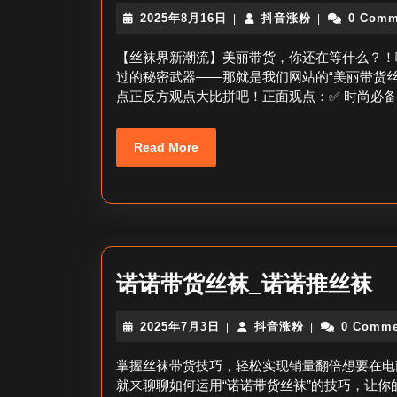
2025
抖
2025年8月16日
抖音涨粉
0 Comm
|
|
年
音
8
涨
【丝袜界新潮流】美丽带货，你还在等什么？！
月
粉
过的秘密武器——那就是我们网站的“美丽带货丝
16
点正反方观点大比拼吧！正面观点：✅ 时尚必备
日
Read
Read More
More
诺
诺诺带货丝袜_诺诺推丝袜
诺
2025
抖
2025年7月3日
抖音涨粉
0 Comme
|
|
带
年
音
货
7
涨
掌握丝袜带货技巧，轻松实现销量翻倍想要在电
月
粉
丝
就来聊聊如何运用“诺诺带货丝袜”的技巧，让
3