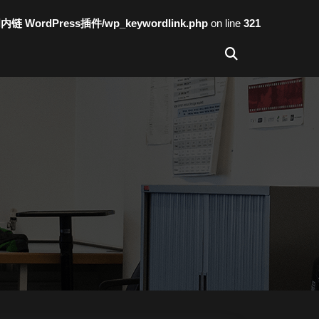
词内链 WordPress插件/wp_keywordlink.php
on line
321