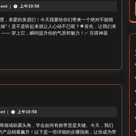
丽
卖
ent
上午10:50
|
带
货
嘿，亲爱的美眉们！今天我要给你们带来一个绝对不能错
丝
袜”！是不是听起来就让人心动不已呢？🌟首先，让我们来
 —— 穿上它，瞬间提升你的气质和魅力！✅ 百搭神器
袜
_
美
腿
必
备
单
品？
nt
上午10:50
|
商领域崭露头角，学会如何有效带货是关键。今天，我们
你的产品销量飙升！以下是一些详细的步骤指南，让你成为带