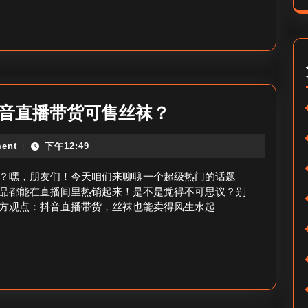
质
丝
袜
推
荐”
抖
抖音直播带货可售丝袜？
音
ent
下午12:49
|
直
播
？嘿，朋友们！今天咱们来聊聊一个超级热门的话题——
带
品都能在直播间里热销起来！是不是觉得不可思议？别
方观点：抖音直播带货，丝袜也能卖得风生水起
货
能
卖
丝
袜