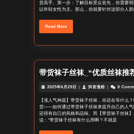
货高手。第一步：了解目标受众首先，你需要明
日
袜
以年轻女性为主。那么，你就要针对这部分人群
_
诺
Read
Read More
诺
More
推
丝
袜
带货袜子丝袜_“优质丝袜推
2025
抖
2025年6月29日
抖音涨粉
0 Comm
|
|
年
音
6
涨
【涨人气神器】带货袜子丝袜，你还在等什么？
月
粉
货——如何通过带货袜子丝袜来提升自己的人气
29
还得有自己的风格和品味。而【带货袜子丝袜】
日
说：“带货袜子丝袜有什么用啊？不就是