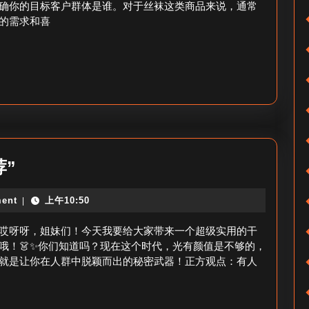
确你的目标客户群体是谁。对于丝袜这类商品来说，通常
的需求和喜
带
荐”
货
ent
上午10:50
|
袜
子
哎呀呀，姐妹们！今天我要给大家带来一个超级实用的干
丝
哦！👗✨你们知道吗？现在这个时代，光有颜值是不够的，
就是让你在人群中脱颖而出的秘密武器！正方观点：有人
袜
_“优