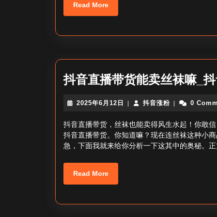
Read
Read More
More
抖音直播带货能卖丝袜嘛_
2025
抖
2025年6月12日
抖音涨粉
0 Comm
|
|
年
音
6
涨
抖音直播带货，丝袜也能卖得风生水起！你敢信
月
粉
抖音直播带货。你知道嘛？现在连丝袜这种小商
12
急，下面我就来给你分析一下这其中的奥秘。正
日
Read
Read More
More