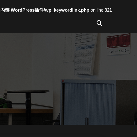
词内链 WordPress插件/wp_keywordlink.php
on line
321