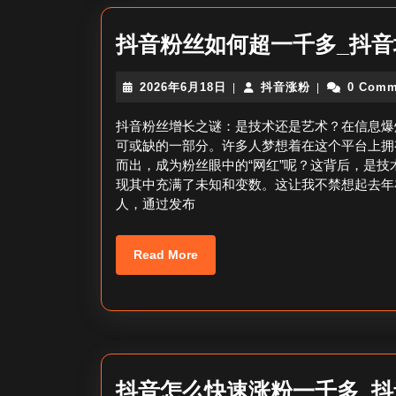
抖音粉丝如何超一千多_抖
2026
抖
2026年6月18日
抖音涨粉
0 Comm
|
|
年
音
6
涨
抖音粉丝增长之谜：是技术还是艺术？在信息爆
月
粉
可或缺的一部分。许多人梦想着在这个平台上拥
18
而出，成为粉丝眼中的“网红”呢？这背后，是
日
现其中充满了未知和变数。这让我不禁想起去年
人，通过发布
Read
Read More
More
抖音怎么快速涨粉一千多_抖音