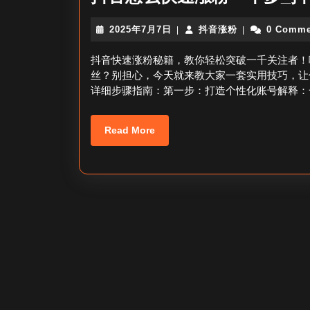
2025
抖
2025年7月7日
抖音涨粉
0 Comme
|
|
年
音
7
涨
抖音快速涨粉秘籍，教你轻松突破一千关注者！
月
粉
丝？别担心，今天就来教大家一套实用技巧，让
7
详细步骤指南：第一步：打造个性化账号解释：
日
Read
Read More
More