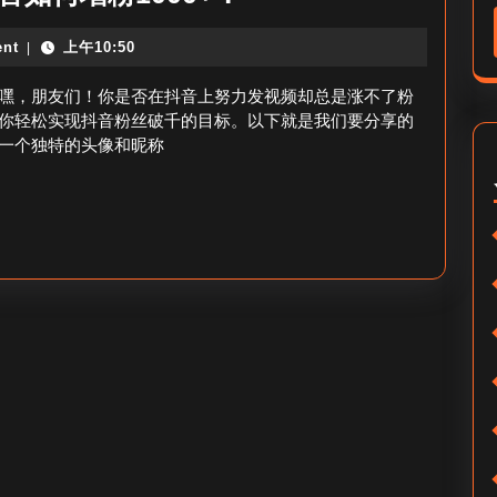
粉
音
nt
上午10:50
|
超
怎
千
么
嘿，朋友们！你是否在抖音上努力发视频却总是涨不了粉
攻
快
你轻松实现抖音粉丝破千的目标。以下就是我们要分享的
一个独特的头像和昵称
略
速
涨
粉
一
千
多
_
抖
音
如
何