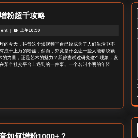
抖
音增粉超千攻略
音
ent
上午10:50
|
粉
丝
炸的今天，抖音这个短视频平台已经成为了人们生活中不
如
有成千上万的粉丝，然而，究竟是什么让一些人能够脱颖
技术的力量，还是艺术的魅力？我曾尝试过研究这个现象，发
何
在某个社交平台上遇到的一件事。一个名叫小明的年轻
超
一
千
多
_
抖
音
增
抖
如何增粉1000+？