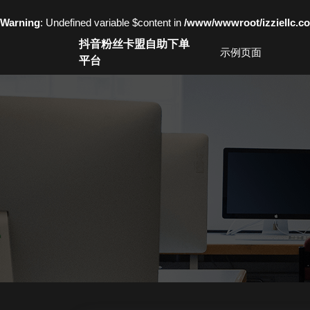
Warning
: Undefined variable $content in
/www/wwwroot/izziell
Skip
抖音粉丝卡盟自助下单
to
示例页面
平台
content
Skip
to
content