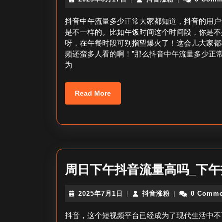
年
音
8
涨
抖音中午流量多少正常大家都知道，抖音的用户
月
粉
是不一样的。比如午饭时间这个时间段，你是不
17
呀，在午餐时段可别指望爆火了！这会儿大家都
日
频还蛮多人看的啊！”那么抖音中午流量多少正
为
Read
Read More
More
周日下午抖音流量高吗_下
2025
抖
2025年7月1日
抖音涨粉
0 Comme
|
|
年
音
7
涨
抖音，这个短视频平台已经成为了现代生活中不
月
粉