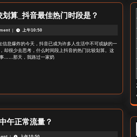
什
较划算_抖音最佳热门时段是？
么
ment
上午10:50
|
时
间
律在信息爆炸的今天，抖音已成为许多人生活中不可或缺的一
段
，却很少去思考，什么时间段上抖音的热门比较划算。这
事……那天，我路过一家奶
上
抖
音
的
热
门
比
抖
音中午正常流量？
较
音
划
ent
上午10:50
|