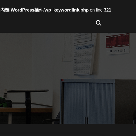
词内链 WordPress插件/wp_keywordlink.php
on line
321