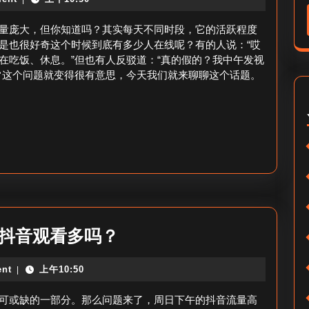
中
算
午
量庞大，但你知道吗？其实每天不同时段，它的活跃程度
_
流
是也很好奇这个时候到底有多少人在线呢？有的人说：“哎
抖
在吃饭、休息。”但也有人反驳道：“真的假的？我中午发视
量
音
常这个问题就变得很有意思，今天我们就来聊聊这个话题。
多
最
少
佳
正
热
常
门
_
时
抖
段
音
是？
中
周
午抖音观看多吗？
午
日
nt
上午10:50
|
正
下
常
午
可或缺的一部分。那么问题来了，周日下午的抖音流量高