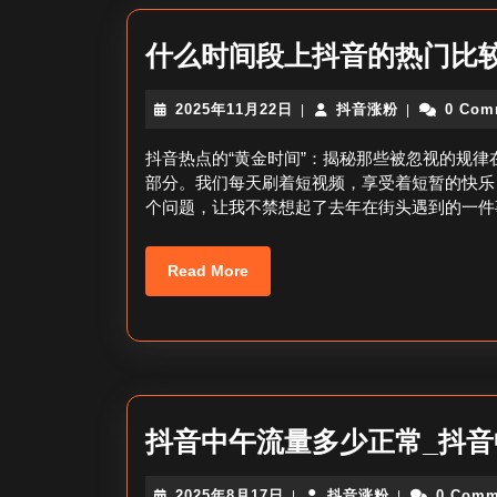
什么时间段上抖音的热门比
2025
抖
2025年11月22日
抖音涨粉
0 Com
|
|
年
音
11
涨
抖音热点的“黄金时间”：揭秘那些被忽视的规
月
粉
部分。我们每天刷着短视频，享受着短暂的快乐
22
个问题，让我不禁想起了去年在街头遇到的一件
日
Read
Read More
More
抖音中午流量多少正常_抖
2025
抖
2025年8月17日
抖音涨粉
0 Comm
|
|