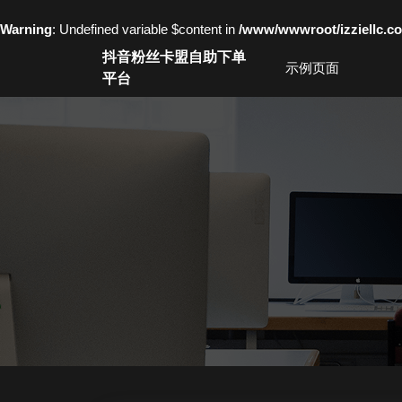
Warning
: Undefined variable $content in
/www/wwwroot/izziell
Skip
抖音粉丝卡盟自助下单
to
示例页面
平台
content
Skip
to
content