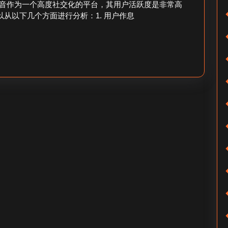
流
抖
音作为一个高度社交化的平台，其用户活跃度是非常高
以从以下几个方面进行分析：1. 用户作息
量？
音
流
量
高
吗
_
下
午
抖
音
观
看
多
吗？