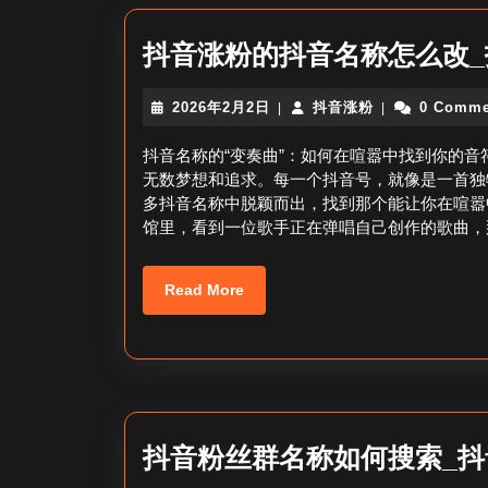
抖音涨粉的抖音名称怎么改
2026
抖
2026年2月2日
抖音涨粉
0 Comme
|
|
年
音
2
涨
抖音名称的“变奏曲”：如何在喧嚣中找到你的
月
粉
无数梦想和追求。每一个抖音号，就像是一首独
2
多抖音名称中脱颖而出，找到那个能让你在喧嚣
日
馆里，看到一位歌手正在弹唱自己创作的歌曲，
Read
Read More
More
抖音粉丝群名称如何搜索_