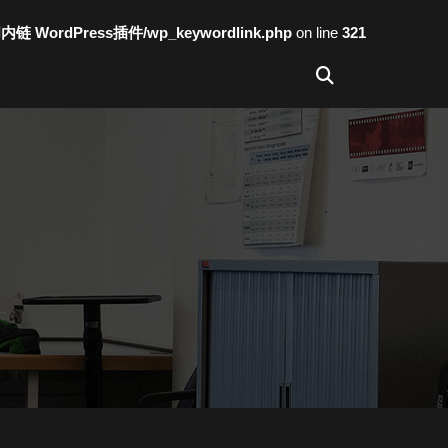
词内链 WordPress插件/wp_keywordlink.php
on line
321