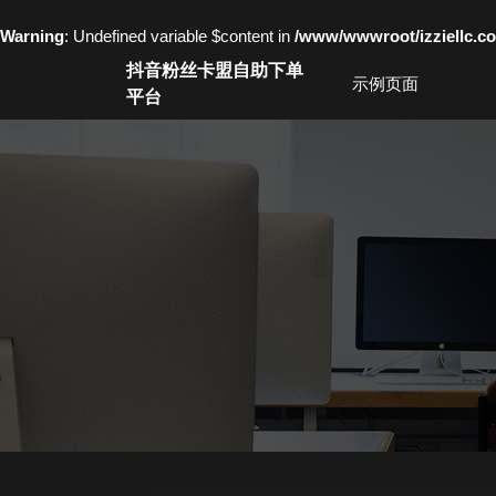
Warning
: Undefined variable $content in
/www/wwwroot/izziell
Skip
抖音粉丝卡盟自助下单
to
示例页面
平台
content
Skip
to
content