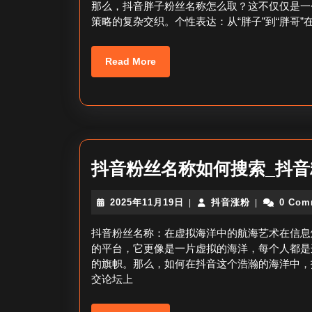
那么，抖音胖子粉丝名称怎么取？这不仅仅是一
日
策略的复杂交织。个性表达：从“胖子”到“胖哥”
Read
Read More
More
抖音粉丝名称如何搜索_抖
2025
抖
2025年11月19日
抖音涨粉
0 Com
|
|
年
音
11
涨
抖音粉丝名称：在虚拟海洋中的航海艺术在信息
月
粉
的平台，它更像是一片虚拟的海洋，每个人都是
19
的旗帜。那么，如何在抖音这个浩瀚的海洋中，
日
交论坛上