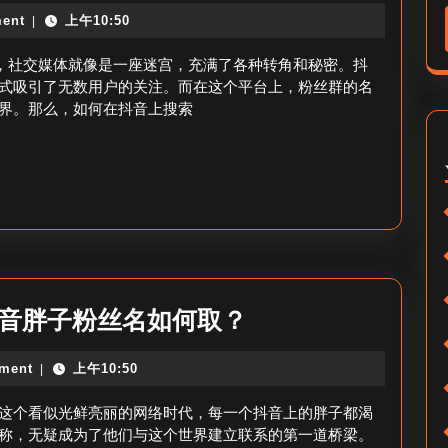
音
音
ent
上午10:50
|
粉
昵
丝
代，社交媒体就像是一座迷宫，充满了各种转角和秘密。抖
称
群
式吸引了无数用户的关注。而在这个平台上，粉丝群的名
优
界。那么，如何在抖音上搜索
名
化
称
技
如
巧
何
搜
索
_
抖
抖音胖子粉丝名如何取？
抖
音
音
ment
上午10:50
|
胖
粉
子
这个看似光鲜亮丽的网络时代，每一个抖音上的胖子都渴
丝
粉
称，无疑成为了他们与这个世界建立联系的第一道桥梁。