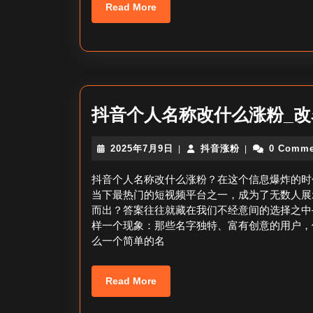
Read
Read More
More
抖音个人名称改什么涨粉_
2025
抖
2025年7月9日
抖音涨粉
0 Comme
|
|
年
音
7
涨
抖音个人名称改什么涨粉？在这个信息爆炸的时
月
粉
当下最热门的短视频平台之一，成为了无数人展
9
而出？答案往往就藏在我们不经意间的选择之中
日
样一个现象：那些名字独特、富有创意的用户，
么一个简单的名
Read
Read More
More