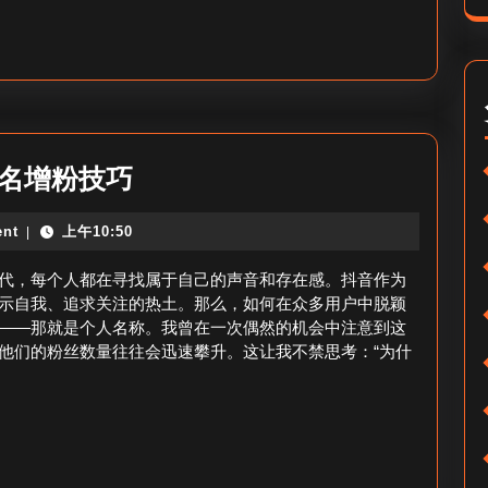
何
何
搜
取？
索
_
抖
音
抖
改名增粉技巧
粉
音
丝
nt
上午10:50
|
个
名
人
代，每个人都在寻找属于自己的声音和存在感。抖音作为
搜
名
示自我、追求关注的热土。那么，如何在众多用户中脱颖
索
——那就是个人名称。我曾在一次偶然的机会中注意到这
称
他们的粉丝数量往往会迅速攀升。这让我不禁思考：“为什
技
改
巧
什
么
涨