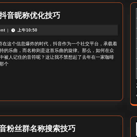
抖
_抖音昵称优化技巧
音
nt
上午10:50
|
涨
粉
音符在这个信息爆炸的时代，抖音作为一个社交平台，承载着
的
特的乐曲，而名称则是这首乐曲的旋律。那么，如何在众
中被人记住的音符呢？这让我不禁想起了去年在一家咖啡
抖
那个
音
名
称
怎
么
改
_
抖
抖音粉丝群名称搜索技巧
抖