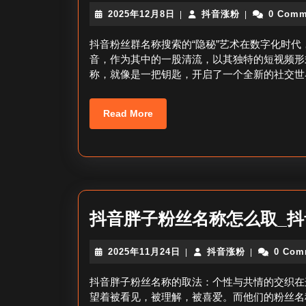
2025
抖
2025年12月8日
抖音涨粉
0 Comm
|
|
年
音
12
涨
抖音粉丝群名称搜索的“隐秘”艺术在数字化时
月
粉
音，作为其中的一股清流，以其独特的短视频形
8
称，就像是一把钥匙，开启了一个全新的社交世
日
Read
Read More
More
抖音胖子粉丝名称怎么取_
2025
抖
2025年11月24日
抖音涨粉
0 Com
|
|
年
音
11
涨
抖音胖子粉丝名称的取法：个性与共情的交织在
月
粉
望着被看见，被理解，被喜爱。而他们的粉丝名
24