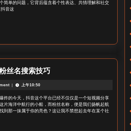
群
个简单的问题，它背后蕴含着个性表达、共情理解和社交
丝
名
在抖音这
名
称
称
搜
怎
索
么
技
取
巧
_
抖
抖
音粉丝名搜索技巧
音
音
胖
ment
上午10:50
|
粉
子
丝
爆炸的今天，抖音这个平台已经不仅仅是一个短视频分享
粉
名
这片海洋中航行的小船，而粉丝名称，便是我们扬帆起航
丝
找到那一抹属于你的亮色？这让我不禁想起去年在某个社
称
名
如
如