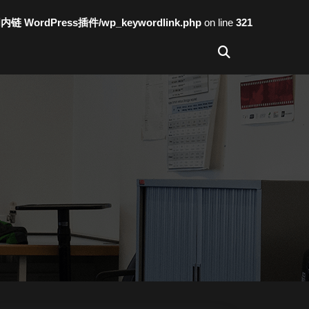
词内链 WordPress插件/wp_keywordlink.php
on line
321