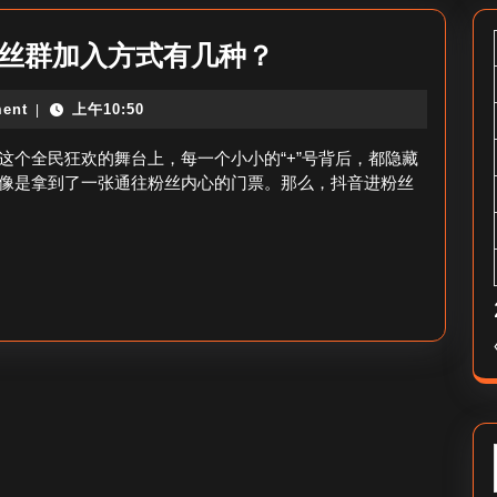
抖
粉丝群加入方式有几种？
音
ent
上午10:50
|
进
粉
这个全民狂欢的舞台上，每一个小小的“+”号背后，都隐藏
丝
像是拿到了一张通往粉丝内心的门票。那么，抖音进粉丝
群
有
几
种
_
抖
音
粉
丝