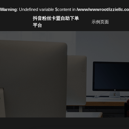
Warning
: Undefined variable $content in
/www/wwwroot/izziell
Skip
抖音粉丝卡盟自助下单
to
示例页面
平台
content
Skip
to
content