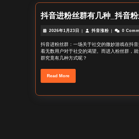
抖音进粉丝群有几种_抖音
2026
抖
2026年1月23日
抖音涨粉
0 Comm
|
|
年
音
1
涨
抖音进粉丝群：一场关于社交的微妙游戏在抖音
月
粉
着无数用户对于社交的渴望。而进入粉丝群，就
23
群究竟有几种方式呢？
日
Read
Read More
More