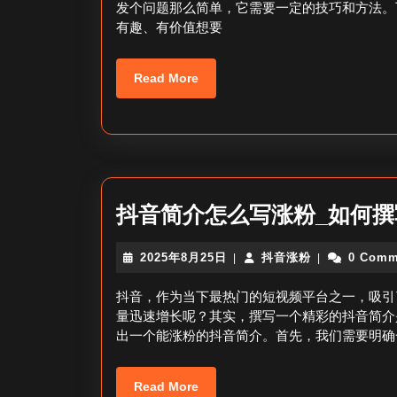
发个问题那么简单，它需要一定的技巧和方法。下
日
有趣、有价值想要
Read
Read More
More
抖音简介怎么写涨粉_如何
2025
抖
2025年8月25日
抖音涨粉
0 Comm
|
|
年
音
8
涨
抖音，作为当下最热门的短视频平台之一，吸引
月
粉
量迅速增长呢？其实，撰写一个精彩的抖音简介
25
出一个能涨粉的抖音简介。首先，我们需要明确
日
Read
Read More