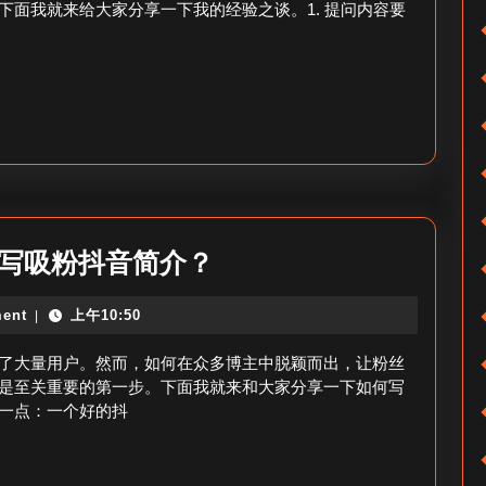
赞
面我就来给大家分享一下我的经验之谈。1. 提问内容要
问
多
涨
≠
粉
花
量
钱？
_
抖
音
如
抖
撰写吸粉抖音简介？
何
音
提
ent
上午10:50
|
简
增
介
了大量用户。然而，如何在众多博主中脱颖而出，让粉丝
粉
怎
是至关重要的第一步。下面我就来和大家分享一下如何写
丝
一点：一个好的抖
么
问
写
法