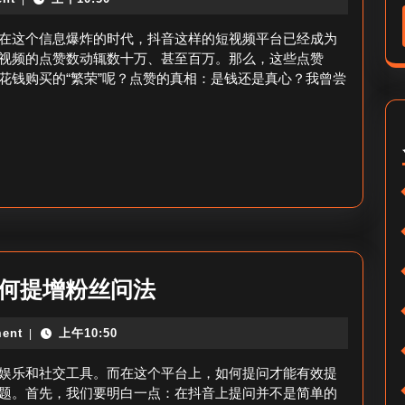
点
抢
赞
在这个信息爆炸的时代，抖音这样的短视频平台已经成为
法
多
视频的点赞数动辄数十万、甚至百万。那么，这些点赞
花钱购买的“繁荣”呢？点赞的真相：是钱还是真心？我曾尝
的
是
花
钱
了
吗
知
乎
抖
如何提增粉丝问法
_
音
抖
ent
上午10:50
|
怎
音
么
娱乐和社交工具。而在这个平台上，如何提问才能有效提
点
提
题。首先，我们要明白一点：在抖音上提问并不是简单的