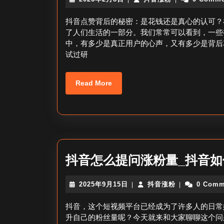
年
音
2
涨
抖音点赞背后的秘密：是花钱还是真心的认可？
月
粉
了人们生活的一部分。我们常常可以看到，一些
8
中，有多少是真正用户的心声，又有多少是背后
日
试过研
Read
Read More
More
抖音怎么提问涨粉量_抖音
2025
抖
2025年9月15日
抖音涨粉
0 Comm
|
|
年
音
9
涨
抖音，这个短视频平台已经成为了许多人的日常
月
粉
升自己的粉丝量呢？今天就来和大家聊聊这个问
15