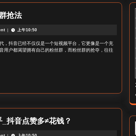
抖
群抢法
音
nt
上午10:50
|
粉
丝
代，抖音已经不仅仅是一个短视频平台，它更像是一个充
群
音用户都渴望拥有自己的粉丝群，而粉丝群的抢夺，往往
怎
么
抢
_
抖
音
粉
抖
_抖音点赞多≠花钱？
丝
音
群
nt
上午10:50
|