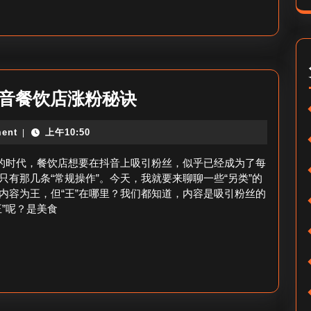
涨
粉
_
如
何
餐
抖音餐饮店涨粉秘诀
撰
饮
写
ent
上午10:50
|
店
吸
抖
行的时代，餐饮店想要在抖音上吸引粉丝，似乎已经成为了每
粉
音
有那几条“常规操作”。今天，我就要来聊聊一些“另类”的
抖
内容为王，但“王”在哪里？我们都知道，内容是吸引粉丝的
怎
音
”呢？是美食
么
简
才
介？
能
涨
粉