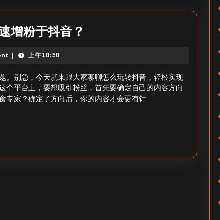
_
抖
想
快速增粉于抖音？
音
要
餐
nt
上午10:50
|
做
饮
抖
题。别急，今天就来跟大家聊聊怎么玩转抖音，轻松实现
店
音
这个平台上，要想吸引粉丝，首先要确定自己的内容方向
涨
食专家？确定了方向后，你的内容才会更有针
怎
粉
么
秘
涨
诀
粉
_
如
何
快