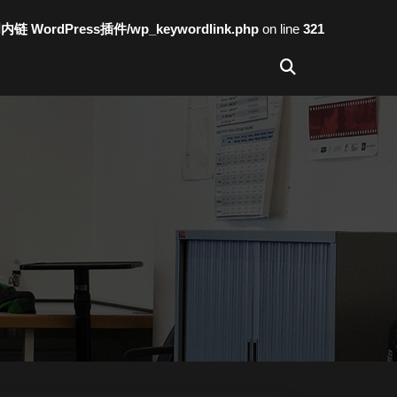
词内链 WordPress插件/wp_keywordlink.php
on line
321