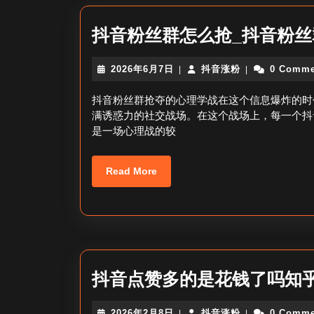
抖音粉丝群怎么抢_抖音粉丝
2026
抖
2026年6月7日
抖音涨粉
0 Comme
|
|
年
音
6
涨
抖音粉丝群抢夺的心理学战在这个信息爆炸的时
月
粉
满诱惑力的社交战场。在这个战场上，每一个抖
7
是一场心理战的较
日
Read
Read More
More
抖音点赞多的是花钱了吗知乎
2026
抖
2026年2月8日
抖音涨粉
0 Comme
|
|