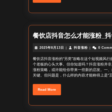
More
餐饮店抖音怎么才能涨粉_
2025
抖
2025年8月13日
抖音涨粉
0 Comm
|
|
年
音
8
涨
餐饮店抖音涨粉的“另类”攻略在这个短视频风
月
粉
个老板的心头大事。但你知道吗？抖音涨粉并非只
13
涨粉策略，或许能给你带来一些新的启发。一、
日
关键。但问题是，什么样的内容才能称得上是“王
Read
Read More
More