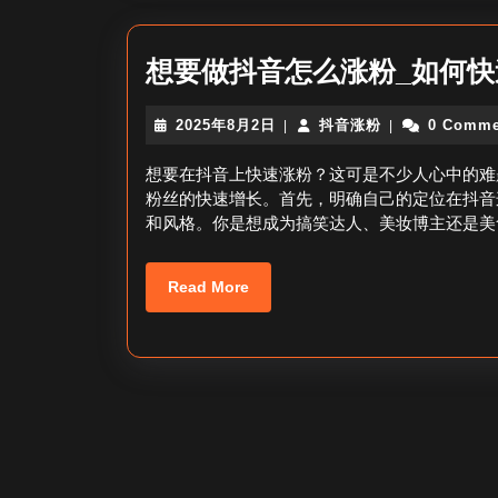
想要做抖音怎么涨粉_如何
2025
抖
2025年8月2日
抖音涨粉
0 Comme
|
|
年
音
8
涨
想要在抖音上快速涨粉？这可是不少人心中的难
月
粉
粉丝的快速增长。首先，明确自己的定位在抖音
2
和风格。你是想成为搞笑达人、美妆博主还是美
日
Read
Read More
More