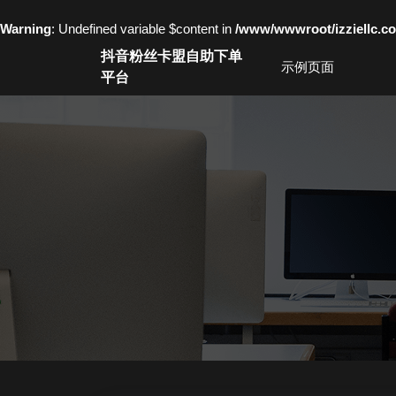
Warning
: Undefined variable $content in
/www/wwwroot/izziell
Skip
抖音粉丝卡盟自助下单
to
示例页面
平台
content
Skip
to
content