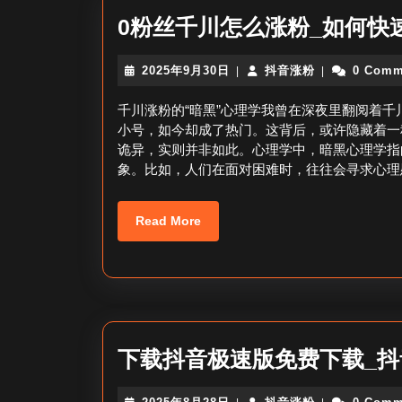
0粉丝千川怎么涨粉_如何快
2025
抖
2025年9月30日
抖音涨粉
0 Comm
|
|
年
音
9
涨
千川涨粉的“暗黑”心理学我曾在深夜里翻阅着
月
粉
小号，如今却成了热门。这背后，或许隐藏着一种
30
诡异，实则并非如此。心理学中，暗黑心理学指
日
象。比如，人们在面对困难时，往往会寻求心理
Read
Read More
More
下载抖音极速版免费下载_
2025
抖