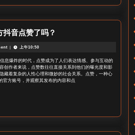
么
_
抖
kdys
官方抖音点赞了吗？
音
官
粉
ent
上午10:50
|
方
丝
抖
这个信息爆炸的时代，点赞成为了人们表达情感、参与互动的
活
音
容创作者来说，点赞数往往直接关系到他们的曝光度和影
跃
隐藏着复杂的人性心理和微妙的社会关系。点赞，一种心
点
因
s”的官方账号，并观察其发布的内容和点
赞
素？
_kdys
官
方
抖
音