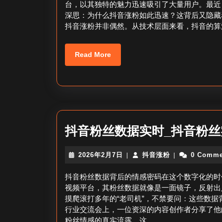
台，以其独特的魅力迅速吸引了大量用户。最近
14
深思：为什么抖音涨粉如此迅速？这背后又隐藏
日
抖音涨粉并非偶然。从技术层面来看，抖音的算
Read
Read More
More
抖音粉丝数据实时_抖音粉丝
2026
抖
2026年2月7日
抖音涨粉
0 Comme
|
|
年
音
2
涨
抖音粉丝数据背后的情感密码在这个数字化的时
月
粉
视频平台，其粉丝数据就像是一面镜子，反射出
7
摸爬滚打多年的“老司机”，不禁要问：这些数
日
行业交流会上，一位资深的内容创作者分享了他
粉丝情感的真实流露。这