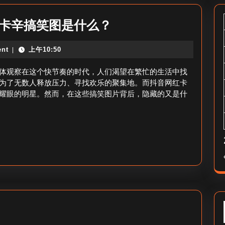
抖
卡卡辛搞笑图是什么？
音
nt
上午10:50
|
网
红
体观察在这个快节奏的时代，人们渴望在繁忙的生活中找
卡
为了无数人释放压力、寻找欢乐的聚集地。而抖音网红卡
耀眼的明星。然而，在这些搞笑图片背后，隐藏的又是什
卡
辛
搞
笑
图
片
_
卡
抖
卡