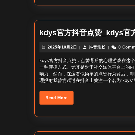
kdys官方抖音点赞_kdys
2025
抖
2025年10月2日
抖音涨粉
0 Comm
|
|
年
音
10
涨
kdys官方抖音点赞：点赞背后的心理游戏在
月
粉
一种便捷方式。尤其是对于社交媒体平台上的内
2
响力。然而，在这看似简单的点赞行为背后，却
日
理投射我曾尝试过在抖音上关注一个名为“kdy
Read
Read More
More