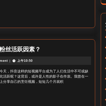
时
_
抖
音
粉
丝
实
抖
音粉丝活跃因素？
时
音
ment
上午10:50
|
查
活
看
跃
今天，抖音这样的短视频平台成为了人们生活中不可或缺
粉
此活跃呢？这背后，或许是人性的影子在作祟。我曾在一
上分享自己的烹饪视频，短短几个月就积
丝
的
是
什