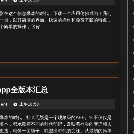
在
ent
上午10:50
|
抖
千
音
影在这个信息爆炸的时代，下载一个应用仿佛成为了我们
川
极
一员，以其简洁的界面、快速的操作和免费下载的特点，
涨
个简单的操作，它背
速
粉？
版
免
费
下
载
_
抖
app全版本汇总
抖
音
音
ent
上午10:50
|
app
极
所
爆炸的时代，抖音无疑是一个现象级的APP。它不仅仅是
速
有
版本，都承载着不同的时代印记，反映着社会的变迁和人
版
更迭，就像一面镜子，映照出时代的变迁。从最初的简单