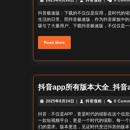
2025年8月28日
抖音涨粉
0 Comm
|
|
年
音
8
涨
抖音极速版：下载的不仅仅是应用，是时代的缩
月
粉
生活的日常。而抖音极速版，作为抖音家族中的
28
吸引了大量用户。下载抖音极速版，不仅仅是一
日
Read
Read More
More
抖音app所有版本大全_抖音
2025
抖
2025年8月24日
抖音涨粉
0 Comm
|
|
年
音
8
涨
抖音：不仅是APP，更是时代的缩影在这个信息
月
粉
一款短视频平台，更是一个时代的缩影。每一个
24
们的需求。版本更迭，见证时代变迁抖音的版本
日