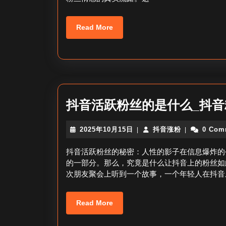
Read
Read More
More
抖音活跃粉丝的是什么_抖
2025
抖
2025年10月15日
抖音涨粉
0 Com
|
|
年
音
10
涨
抖音活跃粉丝的秘密：人性的影子在信息爆炸的
月
粉
的一部分。那么，究竟是什么让抖音上的粉丝如
15
次朋友聚会上听到一个故事，一个年轻人在抖音
日
Read
Read More
More