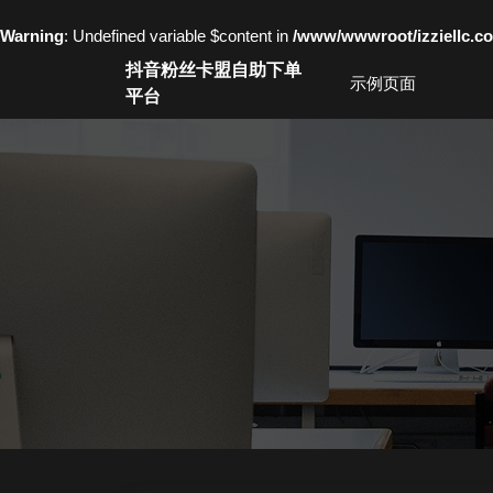
Warning
: Undefined variable $content in
/www/wwwroot/izziell
Skip
抖音粉丝卡盟自助下单
to
示例页面
平台
content
Skip
to
content