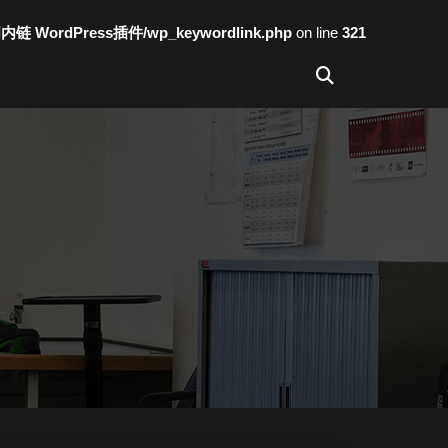
词内链 WordPress插件/wp_keywordlink.php
on line
321