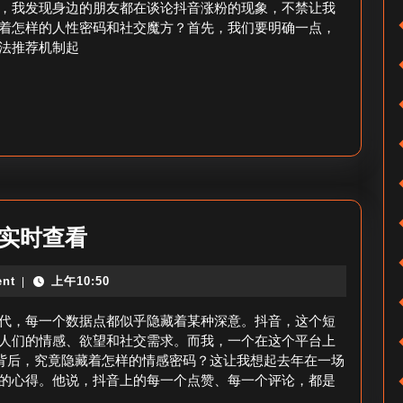
涨
，我发现身边的朋友都在谈论抖音涨粉的现象，不禁让我
着怎样的人性密码和社交魔方？首先，我们要明确一点，
粉
法推荐机制起
很
快
怎
么
回
事
_
抖
实时查看
抖
音
音
nt
上午10:50
|
粉
涨
丝
代，每一个数据点都似乎隐藏着某种深意。抖音，这个短
粉
数
人们的情感、欲望和社交需求。而我，一个在这个平台上
原
据背后，究竟隐藏着怎样的情感密码？这让我想起去年在一场
据
的心得。他说，抖音上的每一个点赞、每一个评论，都是
因？
实