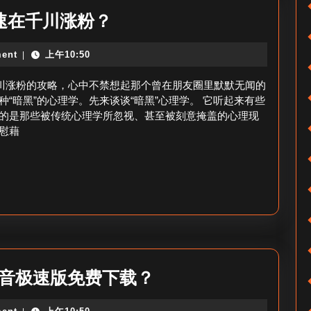
点
0
速在千川涨粉？
赞
粉
了
ent
上午10:50
|
丝
吗？
千
千川涨粉的攻略，心中不禁想起那个曾在朋友圈里默默无闻的
川
“暗黑”的心理学。先来谈谈“暗黑”心理学。 它听起来有些
的是那些被传统心理学所忽视、甚至被刻意掩盖的心理现
怎
慰藉
么
涨
粉
_
如
何
快
下
抖音极速版免费下载？
速
载