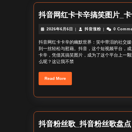
抖音网红卡卡辛搞笑图片_
2026
抖
2026年6月6日
抖音涨粉
0 Comme
|
|
年
音
6
涨
抖音网红卡卡辛的幽默世界：笑中带泪的社交媒
月
粉
到一丝轻松与慰藉。抖音，这个短视频平台，成
6
卡辛，凭借其搞笑图片，成为了这个平台上一颗
日
么呢？这让我不禁
Read
Read More
More
抖音粉丝歌_抖音粉丝歌盘点