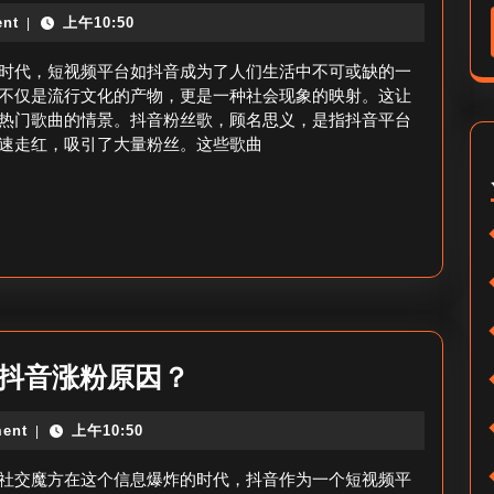
音
辛
nt
上午10:50
|
粉
搞
丝
时代，短视频平台如抖音成为了人们生活中不可或缺的一
笑
歌
不仅是流行文化的产物，更是一种社会现象的映射。这让
图
热门歌曲的情景。抖音粉丝歌，顾名思义，是指抖音平台
_
速走红，吸引了大量粉丝。这些歌曲
是
抖
什
音
么？
粉
丝
歌
盘
点
最
_抖音涨粉原因？
近
ent
上午10:50
|
抖
音
社交魔方在这个信息爆炸的时代，抖音作为一个短视频平