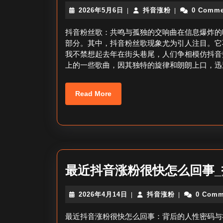
2026
抖
2026年5月6日
抖音涨粉
0 Comme
|
|
年
音
5
涨
抖音粉丝歌：共鸣与孤独的交响曲在信息爆炸的
月
粉
部分。其中，抖音粉丝歌现象尤为引人注目。它
6
我不禁想起去年在街头巷尾，人们争相模仿抖音
日
上的一些歌曲，因其独特的旋律和朗朗上口，迅
Read
Read More
More
最近抖音涨粉很快怎么回事
2026
抖
2026年4月14日
抖音涨粉
0 Comm
|
|
年
音
4
涨
最近抖音涨粉很快怎么回事：背后的人性密码与
月
粉