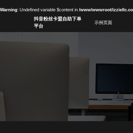
Warning
: Undefined variable $content in
/www/wwwroot/izziell
Skip
抖音粉丝卡盟自助下单
to
示例页面
平台
content
Skip
to
content