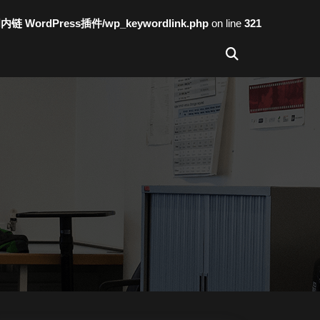
词内链 WordPress插件/wp_keywordlink.php
on line
321