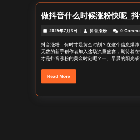
做抖音什么时候涨粉快呢_
2025
抖
2025年7月3日
抖音涨粉
0 Comme
|
|
年
音
7
涨
抖音涨粉，何时才是黄金时刻？在这个信息爆炸
月
粉
无数的新手创作者加入这场流量盛宴，期待着在
3
才是抖音涨粉的黄金时刻呢？一、早晨的阳光或
日
Read
Read More
More