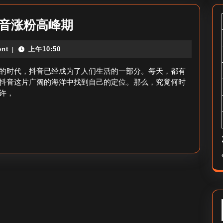
做
抖音涨粉高峰期
抖
nt
上午10:50
|
音
什
的时代，抖音已经成为了人们生活的一部分。每天，都有
么
抖音这片广阔的海洋中找到自己的定位。那么，究竟何时
许，
时
候
涨
粉
快
呢
_
抖
音