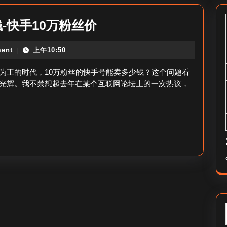
10w
-快手10万粉丝价
粉
ent
上午10:50
|
丝
的
为王的时代，10万粉丝的快手号能卖多少钱？这个问题看
快
光辉。我不禁想起去年在某个互联网论坛上的一次热议，
手
号
能
卖
多
少
钱-
快
手