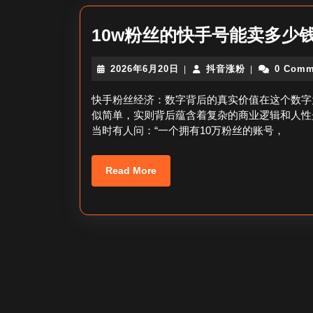
10w粉丝的快手号能卖多少钱
2026
抖
2026年6月20日
抖音涨粉
0 Comm
|
|
年
音
6
涨
快手粉丝经济：数字背后的真实价值在这个数字
月
粉
似简单，实则背后蕴含着复杂的商业逻辑和人性
20
当时有人问：“一个拥有10万粉丝的账号，
日
Read
Read More
More