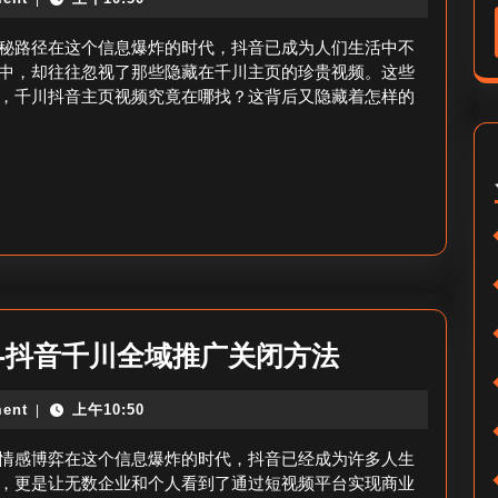
抖
数
音
秘路径在这个信息爆炸的时代，抖音已成为人们生活中不
据
主
中，却往往忽视了那些隐藏在千川主页的珍贵视频。这些
源
，千川抖音主页视频究竟在哪找？这背后又隐藏着怎样的
页
探
视
析
频
在
哪
找-
抖
音
_
-抖音千川全域推广关闭方法
千
抖
川
ent
上午10:50
|
音
视
千
情感博弈在这个信息爆炸的时代，抖音已经成为许多人生
频
川
，更是让无数企业和个人看到了通过短视频平台实现商业