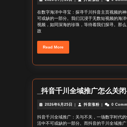
年
音
7
涨
在数字海洋中寻宝：探寻千川抖音主页视频的神
月
粉
可或缺的一部分。我们沉浸于无数短视频的海洋
13
视频，如同深海的珍珠，等待着我们探寻。那么
日
故
Read
Read More
More
_抖音千川全域推广怎么关闭
2026
抖
2026年6月25日
抖音涨粉
0 Comm
|
|
年
音
6
涨
抖音千川全域推广：关与不关，一场数字时代的
月
粉
活中不可或缺的一部分。而抖音的千川全域推广
25