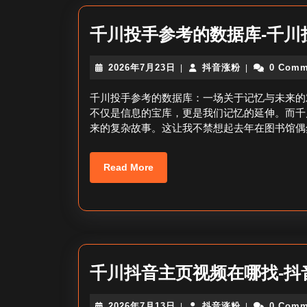
千川投手参考的数据库-千川
2026
抖
2026年7月23日
抖音涨粉
0 Comm
|
|
年
音
7
涨
千川投手参考的数据库：一场关于记忆与未来的
月
粉
不仅是信息的宝库，更是我们记忆的延伸。而千
23
来的复杂故事。这让我不禁想起去年在图书馆偶
日
Read
Read More
More
千川抖音主页视频在哪找-抖
2026
抖
2026年7月13日
抖音涨粉
0 Comm
|
|