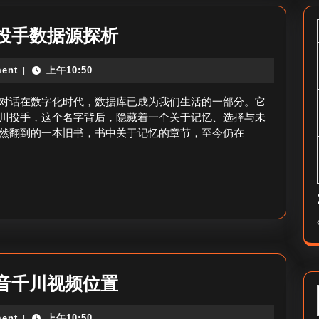
千
投手数据源探析
川
ent
上午10:50
|
投
手
对话在数字化时代，数据库已成为我们生活的一部分。它
参
川投手，这个名字背后，隐藏着一个关于记忆、选择与未
然翻到的一本旧书，书中关于记忆的章节，至今仍在
考
的
数
据
库-
千
川
千
音千川视频位置
投
川
手
ent
上午10:50
|