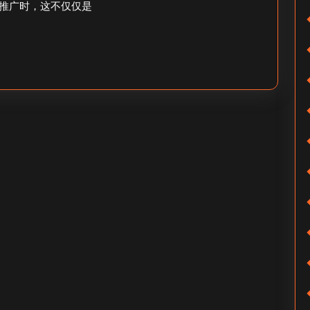
位
推广时，这不仅仅是
全
置
域
推
广
怎
么
关
闭-
抖
音
千
川
全
域
推