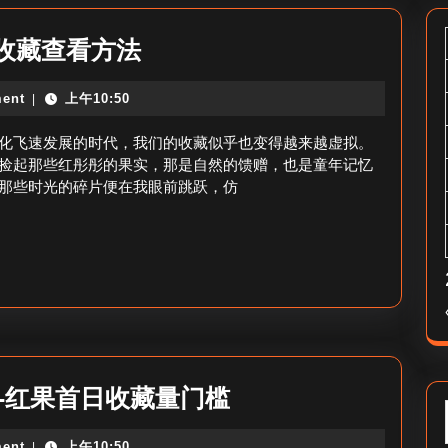
红
收藏查看方法
果
ent
上午10:50
|
我
的
化飞速发展的时代，我们的收藏似乎也变得越来越虚拟。
收
捡起那些红彤彤的果实，那是自然的馈赠，也是童年记忆
那些时光的碎片便在我眼前跳跃，仿
藏
怎
么
查
看-
红
果
_
-红果首日收藏量门槛
收
红
藏
ent
上午10:50
|