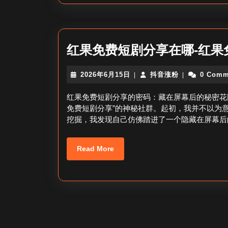
红果免费短剧分享在哪-红果
2026
抖
2026年6月15日
抖音涨粉
0 Comm
|
|
年
音
6
涨
红果免费短剧分享的密码：藏在屏幕后的秘密花
月
粉
免费短剧分享”的神秘社群。起初，我并不以为
15
挖掘，我发现自己仿佛踏进了一个隐藏在屏幕后
日
Read
Read More
More