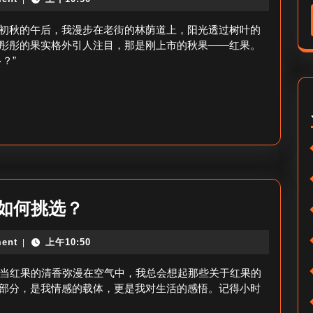
果
查
第
初秋的午后，我漫步在老街的林荫道上，阳光透过树叶的
看
一
彤彤的果实格外引人注目，那是刚上市的秋果——红果。
方
？”
天
法
收
藏
量
多
少
算
7
，如何挑选？
多-
月
红
ent
上午10:50
|
红
果
果
，当红果的清香弥漫在空气中，我总会想起那些关于红果的
首
粉
部分，是我情感的载体，更是我对生活的感悟。记得小时
日
丝-7