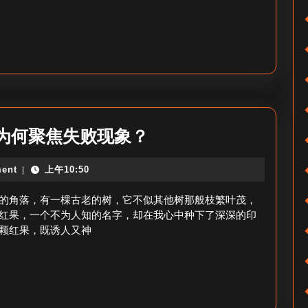
收
月
藏
红
量
果
门
粉
槛
丝，
如
为
为何聚焦失败现象？
何
什
挑
ent
上午10:50
|
么
选？
红
的角落，有一棵古老的树，它不似其他树那般枝繁叶茂，
果
红果，一个不为人知的名字，却在我心中种下了深深的印
颗红果，既诱人又神
会
关
注
失