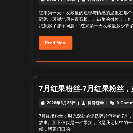
年
音
7
涨
红果第一天：收藏量的迷思与情感的温度在那个
月
粉
缝隙，斑驳地洒在青石板上。街角的摊位上，红
12
我想起了那个问题：“红果第一天收藏量多少算多
日
Read
Read More
More
7月红果粉丝-7月红果粉丝
2026
抖
2026年6月25日
抖音涨粉
0 Comm
|
|
年
音
6
涨
7月红果粉丝：时光深处的记忆碎片每年的7月
月
粉
故事。那不仅仅是一种果实，它是我记忆中的一
25
候，我家门口的
日