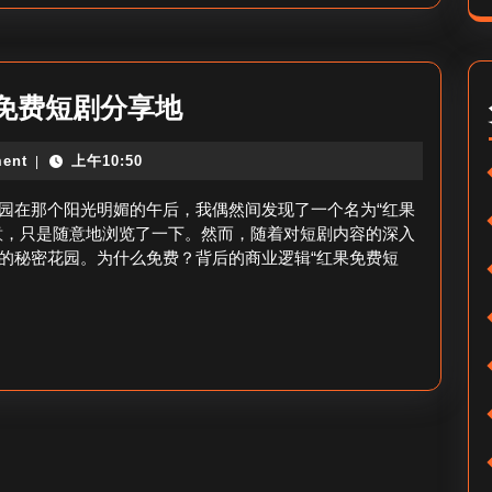
败-
红
果
红
免费短剧分享地
为
果
何
ent
上午10:50
|
免
聚
费
园在那个阳光明媚的午后，我偶然间发现了一个名为“红果
焦
短
意，只是随意地浏览了一下。然而，随着对短剧内容的深入
失
的秘密花园。为什么免费？背后的商业逻辑“红果免费短
剧
败
分
现
享
象？
在
哪-
红
果