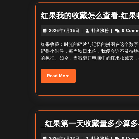
红果我的收藏怎么查看-红果
2026
抖
2026年7月16日
抖音涨粉
0 Comm
|
|
年
音
7
涨
红果收藏：时光的碎片与记忆的拼图在这个数字
月
粉
记得小时候，每当秋日来临，我便会迫不及待地
16
的象征。如今，当我翻开电脑中的红果收藏夹，
日
Read
Read More
More
_红果第一天收藏量多少算多
2026
抖
2026年7月12日
抖音涨粉
0 Comm
|
|