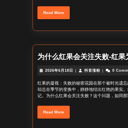
Read
Read More
More
为什么红果会关注失败-红果
2026
抖
2026年6月18日
抖音涨粉
0 Comm
|
|
年
音
6
涨
红果的凝视：失败的秘密花园在那个被时光遗忘
月
粉
却总在季节的变换中，静静地结出红艳的果实。
18
记。为什么红果会关注失败？这个问题，如同那
日
Read
Read More
More