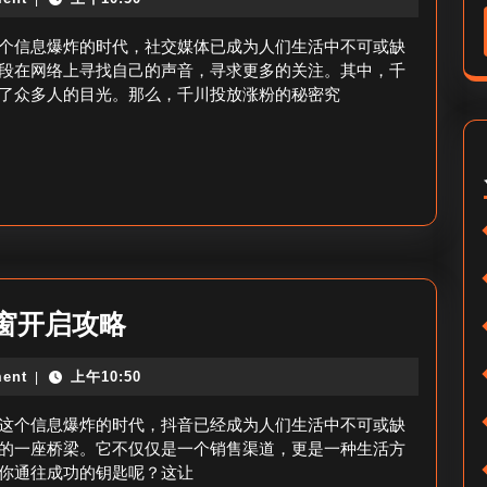
投
免
放
个信息爆炸的时代，社交媒体已成为人们生活中不可或缺
费
涨
段在网络上寻找自己的声音，寻求更多的关注。其中，千
开
了众多人的目光。那么，千川投放涨粉的秘密究
粉
橱
在
窗
哪
方
里-
法
千
川
涨
元
窗开启攻略
粉
宝
位
ent
上午10:50
|
抖
置
音
这个信息爆炸的时代，抖音已经成为人们生活中不可或缺
橱
的一座桥梁。它不仅仅是一个销售渠道，更是一种生活方
你通往成功的钥匙呢？这让
窗