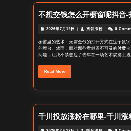
不想交钱怎么开橱窗呢抖音-
2026
抖
2026年7月19日
抖音涨粉
0 Comm
|
|
年
音
7
涨
橱窗里的艺术：无需金钱的打开方式在这个数字
月
粉
的舞台。然而，面对那些看似遥不可及的付费功
19
问题，让我不禁想起了去年在一场艺术展览上遇
日
Read
Read More
More
千川投放涨粉在哪里-千川涨
2026
抖
2026年7月12日
抖音涨粉
0 Comm
|
|