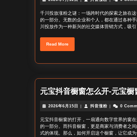
年
音
7
涨
千川投放涨粉之谜：一场跨时代的探索之旅在这
月
粉
的一部分。无数的企业和个人，都在通过各种手
12
川投放作为一种新兴的社交媒体营销方式，吸引
日
Read
Read More
More
元宝抖音橱窗怎么开-元宝橱
2026
抖
2026年6月15日
抖音涨粉
0 Comm
|
|
年
音
6
涨
元宝抖音橱窗的打开，一扇通向数字世界的窗在
月
粉
的一部分。而抖音橱窗，更是商家与消费者之间
15
式的体现。那么，如何开启这个橱窗，让它成为
日