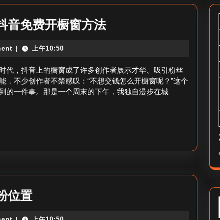
不
抖音免费开橱窗方法
想
ent
上午10:50
|
交
钱
时代，抖音上的橱窗成了许多创作者展示才华、吸引粉丝
怎
能，不少创作者不禁感叹：“不想交钱怎么开橱窗呢？”这个
到的一件事。那是一个周末的下午，我独自漫步在城
么
开
橱
窗
呢
抖
音-
千
粉位置
抖
川
音
ent
上午10:50
|