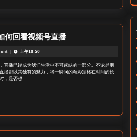
抖
音-
视
频
如
如何回看视频号直播
号
何
抖
ent
上午10:50
|
查
音
看
，直播已经成为我们生活中不可或缺的一部分。不论是朋
新
过
直播都以其独有的魅力，将一瞬间的精彩定格在时间的长
发
时，是否想
过
现？
的
视
频
号
直