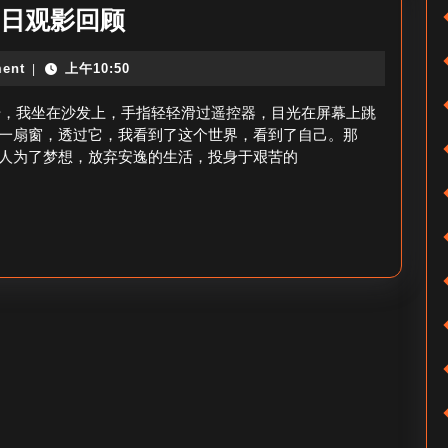
播-
10
3日观影回顾
如
月
何
ent
上午10:50
|
3
回
号
3号，我坐在沙发上，手指轻轻滑过遥控器，目光在屏幕上跳
看
我
一扇窗，透过它，我看到了这个世界，看到了自己。那
视
人为了梦想，放弃安逸的生活，投身于艰苦的
看
频
过
号
的
直
视
播
频-10
月
3
日
观
影