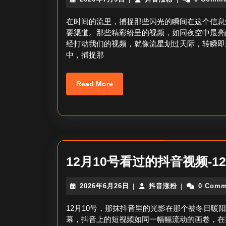
年
音
7
涨
在时间的流里，捕捉那些闪光的瞬间在这个信息
月
粉
要渠道。那些精彩纷呈的视频，如同夜空中最亮
5
经打动我们的视频，就像流星划过天际，转瞬即
日
中，捕捉那
Read
Read More
More
12月10号看过的抖音视频-1
2026
抖
2026年6月26日
抖音涨粉
0 Comm
|
|
年
音
6
涨
12月10号，那抹抖音里的光影在那个被冬日暖
月
粉
幕，抖音上的短视频如同一幅幅流动的画卷，在
26