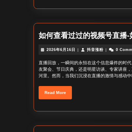
如何查看过过的视频号直播-
2026
抖
2026年6月16日
抖音涨粉
0 Comm
|
|
年
音
6
涨
直播回放，一瞬间的永恒在这个信息爆炸的时代
月
粉
友聚会、节日庆典，还是明星访谈、专家讲座，
16
河里。然而，当我们沉浸在直播的激情与感动中
日
Read
Read More
More