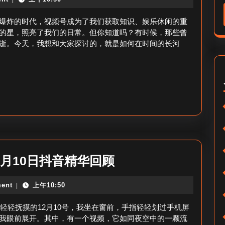
查
刚
到
爆炸的时代，视频号成为了我们获取知识、娱乐休闲的重
刷
看
的星，照亮了我们的日常。但你知道吗？有时候，那些曾
的
逝。今天，我想和大家探讨的，就是如何在时间的长河
过
视
的
频
视
号？
频
号-
视
频
号
12
2月10日抖音精华回顾
回
月
顾
ent
上午10:50
|
10
查
号
阳轻轻抚摸的12月10号，我坐在窗前，手指轻轻划过手机屏
询
看
我眼前展开。其中，有一个视频，它如同夜空中的一颗流