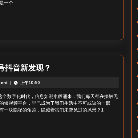
是一个
过
的
抖
音
视
频-12
月
从
号抖音新发现？
10
没
日
ent
上午10:50
|
看
抖
过
在这个数字化时代，信息如潮水般涌来，我们每天都在接触无
音
的
的短视频平台，早已成为了我们生活中不可或缺的一部
精
有一块隐秘的角落，隐藏着我们未曾见过的风景？1
视
华
频
回
号
顾