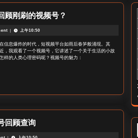
怎
回顾刚刷的视频号？
么
ent
上午10:50
|
看
刚
在信息爆炸的时代，短视频平台如雨后春笋般涌现。其
看
近，我观看了一个视频号，它讲述了一个关于生活的小故
怎样的人类心理密码呢？视频号的魅力：
过
的
视
频
号-
如
何
怎
号回顾查询
回
样
顾
nt
上午10:50
|