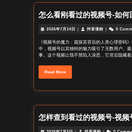
怎么看刚看过的视频号-如何
2026
抖
2026年7月14日
抖音涨粉
0 Comm
|
|
年
音
7
涨
《视频号的魔力：窥探其背后的人类心理密码》
月
粉
中，视频号以其独特的魅力吸引了无数用户。最
14
事。这个视频让我不禁陷入深思，它背后隐藏着
日
Read
Read More
More
怎样查到看过的视频号-视频
2026
抖
2026年7月5日
抖音涨粉
0 Comme
|
|