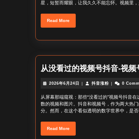
星，短暂而耀眼，让我久久不能忘怀。视频里，
日
Read
Read More
More
从没看过的视频号抖音-视频
2026
抖
2026年6月24日
抖音涨粉
0 Comm
|
|
年
音
6
涨
从屏幕那端窥视：那些“没看过的”视频号抖音
月
粉
数的视频和图片。抖音和视频号，作为两大热门
24
分。然而，在这个看似透明的数字世界中，是否
日
Read
Read More
More