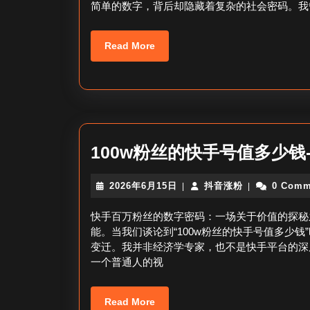
简单的数字，背后却隐藏着复杂的社会密码。我
日
Read
Read More
More
100w粉丝的快手号值多少
2026
抖
2026年6月15日
抖音涨粉
0 Comm
|
|
年
音
6
涨
快手百万粉丝的数字密码：一场关于价值的探秘
月
粉
能。当我们谈论到“100w粉丝的快手号值多少
15
变迁。我并非经济学专家，也不是快手平台的深
日
一个普通人的视
Read
Read More