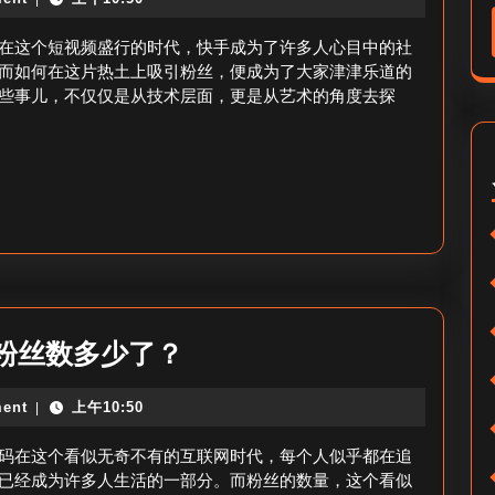
快
化
手
在这个短视频盛行的时代，快手成为了许多人心目中的社
攻
怎
而如何在这片热土上吸引粉丝，便成为了大家津津乐道的
略
些事儿，不仅仅是从技术层面，更是从艺术的角度去探
么
加
粉
丝-
快
手
粉
丝
你
粉丝数多少了？
增
快
长
ent
上午10:50
|
手
技
粉
码在这个看似无奇不有的互联网时代，每个人似乎都在追
巧
丝
已经成为许多人生活的一部分。而粉丝的数量，这个看似