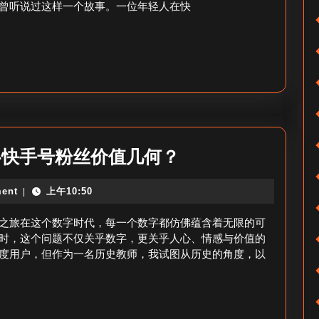
曾听说过这样一个故事。一位年轻人在快
有
多
少
人
了-
快
手
100w
钱-快手号粉丝价值几何？
粉
粉
丝
ent
上午10:50
|
丝
数
的
之旅在这个数字时代，每一个数字都仿佛蕴含着无限的可
多
快
钱”时，这个问题不仅关乎数字，更关乎人心、情感与价值的
少
度用户，但作为一名历史教师，我试图从历史的角度，以
手
了？
号
值