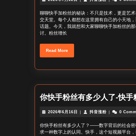
年
音
7
涨
聊聊快手加粉丝的秘诀：不只是技术，更是艺术
月
粉
交天堂。每个人都想在这里拥有自己的小天地，
22
话题。今天，我就想和大家聊聊快手加粉丝的那
日
讨。粉丝增长
Read
Read More
More
你快手粉丝有多少人了-快手
2026
抖
2026年6月16日
抖音涨粉
0 Comm
|
|
年
音
6
涨
你快手粉丝有多少人了？——数字背后的社会密
月
粉
求一种数字上的认同。快手，这个短视频平台，
16