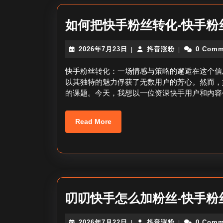
如何把快手粉丝转化-快手粉
2026
抖
2026年7月23日
抖音涨粉
0 Comm
|
|
年
音
7
涨
快手粉丝转化：一场情感与策略的邂逅在这个信
月
粉
以其独特的魅力俘获了无数用户的芳心。然而，
23
的课题。今天，我想以一位资深快手用户和内容
日
Read
Read More
More
叨叨快手怎么加粉丝-快手粉
2026
抖
2026年7月22日
抖音涨粉
0 Comm
|
|