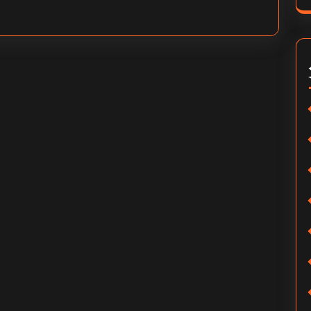
多
少
钱-
快
手
号
粉
丝
价
值
几
何？