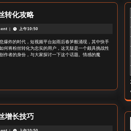
如
丝转化攻略
何
ent
上午10:50
|
把
快
息爆炸的时代，短视频平台如雨后春笋般涌现，其中快手
手
如何将粉丝转化为忠实的用户，这无疑是一个颇具挑战性
创作者的身份，与大家探讨一下这个话题。情感的魔
粉
丝
转
化-
快
手
粉
叨
丝增长技巧
丝
叨
转
ent
上午10:50
|