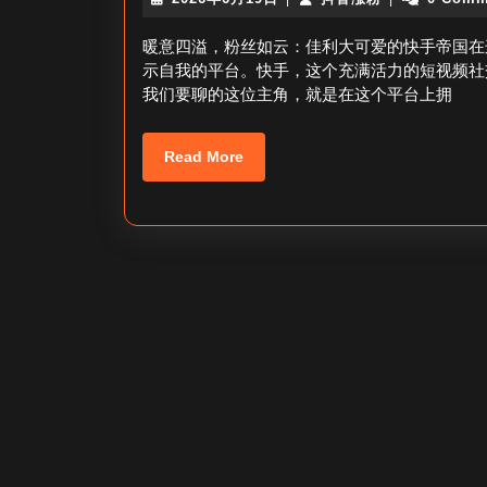
年
音
6
涨
暖意四溢，粉丝如云：佳利大可爱的快手帝国在
月
粉
示自我的平台。快手，这个充满活力的短视频社
19
我们要聊的这位主角，就是在这个平台上拥
日
Read
Read More
More