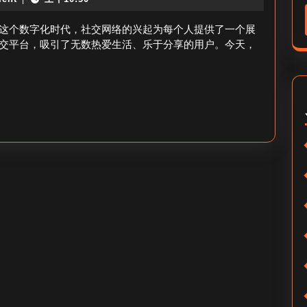
大
粉
可
这个数字化时代，社交网络的兴起为每个人提供了一个展
攻
爱
交平台，吸引了无数热爱生活、乐于分享的用户。今天，
略
快
手
粉
丝
多
少-
佳
利
大
可
爱
粉