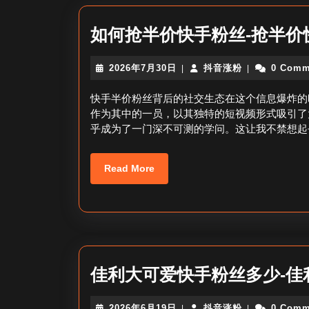
如何抢半价快手粉丝-抢半价
2026
抖
2026年7月30日
抖音涨粉
0 Comm
|
|
年
音
7
涨
快手半价粉丝背后的社交生态在这个信息爆炸的
月
粉
作为其中的一员，以其独特的短视频形式吸引了
30
乎成为了一门深不可测的学问。这让我不禁想起
日
Read
Read More
More
佳利大可爱快手粉丝多少-佳
2026
抖
2026年6月19日
抖音涨粉
0 Comm
|
|