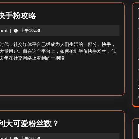
如
快手粉攻略
何
ent
上午10:50
|
抢
半
时代，社交媒体平台已经成为人们生活的一部分。快手，
价
大量用户。而在这个平台上，如何抢到半价快手粉丝，似
去年在社交网络上看到的一则段
快
手
粉
丝-
抢
半
价
佳
利大可爱粉丝数？
快
利
手
ent
上午10:50
|