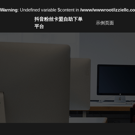
Warning
: Undefined variable $content in
/www/wwwroot/izziell
Skip
抖音粉丝卡盟自助下单
to
示例页面
平台
content
Skip
to
content