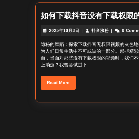
如何下载抖音没有下载权限
2025
抖
2025年10月3日
抖音涨粉
0 Comm
|
|
年
音
10
涨
隐秘的舞蹈：探索下载抖音无权限视频的灰色地
月
粉
为人们日常生活中不可或缺的一部分。那些精彩
3
而，当面对那些没有下载权限的视频时，我们不
日
上消逝？我曾尝试过下
Read
Read More
More