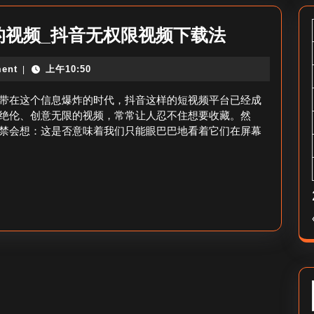
如
的视频_抖音无权限视频下载法
何
ent
上午10:50
|
下
载
带在这个信息爆炸的时代，抖音这样的短视频平台已经成
抖
绝伦、创意无限的视频，常常让人忍不住想要收藏。然
禁会想：这是否意味着我们只能眼巴巴地看着它们在屏幕
音
没
有
下
载
权
限
的
视