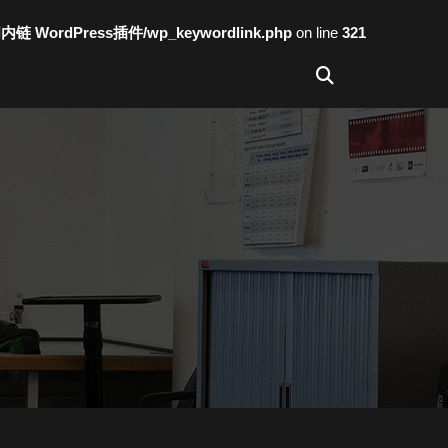
词内链 WordPress插件/wp_keywordlink.php
on line
321