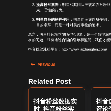
提高粉丝素养
：明星和其团队应该加强对粉丝
康、理性的行为。
明星自身的榜样作用
：明星们应该以身作则，
目的崇拜，而是一种对美好事物的追求。
总之，明星抖音粉丝“做多”的现象，是一个值得
在的问题。只有通过合理的引导和监管，我们才能
抖音粉丝
涨粉平台：http://www.laizhangfen.com/
文
PREVIOUS
章
Previous
导
Related Post
post:
航
抖音粉丝数据实
抖音
时_抖音粉丝实
评论