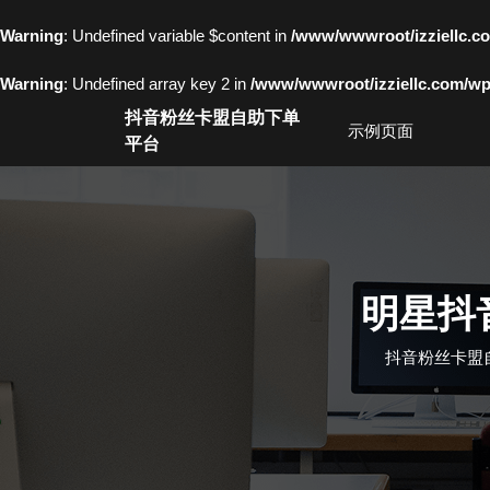
Warning
: Undefined variable $content in
/www/wwwroot/izziell
Warning
: Undefined array key 2 in
/www/wwwroot/izziellc.com/wp-
Skip
抖音粉丝卡盟自助下单
to
示例页面
平台
content
Skip
to
content
明星抖
抖音粉丝卡盟