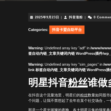
2025
抖
2025年9月23日
抖音涨粉
0 Comme
|
|
年
音
9
涨
Categories:
抖音卡盟自助平台
月
粉
23
日
Warning
: Undefined array key "adf" in
/www/wwwro
签自动内链_文章关键词内链 WordPress插件/wp_simi
Warning
: Undefined array key "sim_pages" in
/www
link 标签自动内链_文章关键词内链 WordPress插件/wp
明星抖音
粉丝
谁做
在抖音这个流量池里，明星们的
粉丝
数量如同股市
个问题，让我不禁想起了去年在某个社交场合，一
那是一个星光璀璨的夜晚，各大明星云集的颁奖典