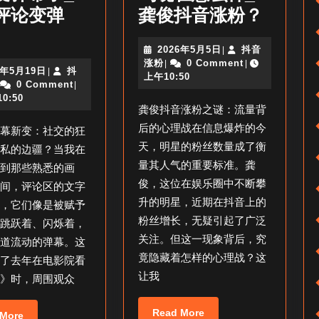
龚
评论变弹
龚俊抖音涨粉？
抖
俊
2026
2026年5月5日
抖音
|
音
抖
抖
年
涨粉
0 Comment
|
|
2026
6年5月19日
抖
|
自
音
音
5
上午10:50
抖
年
0 Comment
|
涨
月
己
涨
音
5
0:50
粉
5
龚俊抖音涨粉之谜：流量背
涨
月
的
日
粉
粉
19
后的心理战在信息爆炸的今
弹幕新变：社交的狂
作
日
了
天，明星的粉丝数量成了衡
隐私的边疆？当我在
品
吗
量其人气的重要标准。龚
刷到那些熟悉的画
评
现
俊，这位在娱乐圈中不断攀
然间，评论区的文字
升的明星，近期在抖音上的
论
在
止，它们像是被赋予
粉丝增长，无疑引起了广泛
，跳跃着、闪烁着，
变
怎
关注。但这一现象背后，究
道道流动的弹幕。这
弹
么
竟隐藏着怎样的心理战？这
起了去年在电影院看
幕
样
让我
达》时，周围观众
了
_
_
龚
Read
Read More
Read
 More