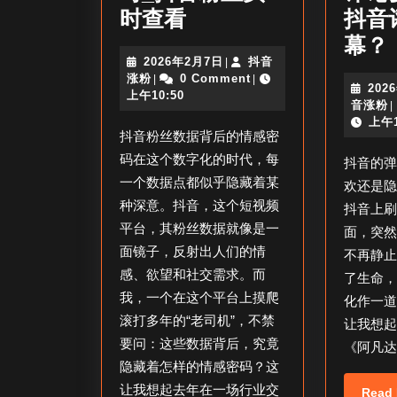
抖
时查看
抖音
音
幕？
2026
2026年2月7日
抖音
|
粉
抖
年
涨粉
0 Comment
|
|
202
丝
音
2
上午10:50
音涨粉
|
涨
月
数
上午1
粉
7
抖音粉丝数据背后的情感密
据
日
码在这个数字化的时代，每
抖音的
实
一个数据点都似乎隐藏着某
欢还是
时
种深意。抖音，这个短视频
抖音上
_
平台，其粉丝数据就像是一
面，突
面镜子，反射出人们的情
抖
不再静
感、欲望和社交需求。而
了生命
音
我，一个在这个平台上摸爬
化作一
粉
滚打多年的“老司机”，不禁
让我想
丝
要问：这些数据背后，究竟
《阿凡
实
隐藏着怎样的情感密码？这
时
让我想起去年在一场行业交
Read