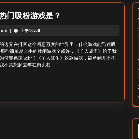
抖
音热门吸粉游戏是？
音
ent
上午10:50
|
什
么
的边界在抖音这个瞬息万变的世界里，什么游戏能迅速吸
游
是那些简单易上手的休闲游戏？或许，《羊人战争》给了我
为何能迅速吸粉？《羊人战争》这款游戏，简单到几乎不
戏
我不禁想起去年在街头巷
最
吸
粉
快
_
抖
音
热