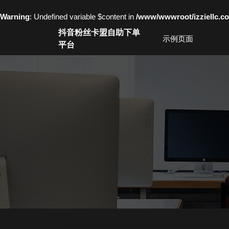
Warning
: Undefined variable $content in
/www/wwwroot/izziell
Skip
抖音粉丝卡盟自助下单
to
示例页面
平台
content
Skip
to
content