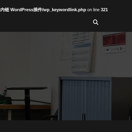
词内链 WordPress插件/wp_keywordlink.php
on line
321