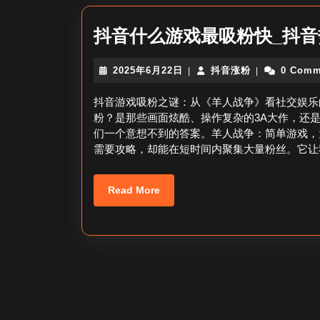
抖音什么游戏最吸粉快_抖
2025
抖
2025年6月22日
抖音涨粉
0 Comm
|
|
年
音
6
涨
抖音游戏吸粉之谜：从《羊人战争》看社交娱乐
月
粉
粉？是那些画面炫酷、操作复杂的3A大作，还
22
们一个意想不到的答案。羊人战争：简单游戏，
日
需要攻略，却能在短时间内聚集大量粉丝。它让
Read
Read More
More