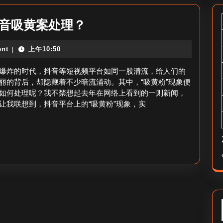
抖
抖音吸黄案处理？
音
nt
上午10:50
|
吸
黄
爆炸的时代，抖音等短视频平台如同一股清流，给人们的
粉
丽的背后，却隐藏着不少暗流涌动。其中，“吸黄粉”现象便
如何处理呢？我不禁想起去年在网络上看到的一则新闻，
案
让我联想到，抖音平台上的“吸黄粉”现象，实
件
怎
么
处
理
_
抖
音