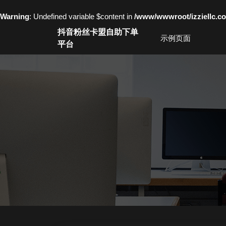
Warning
: Undefined variable $content in
/www/wwwroot/izziell
Skip
抖音粉丝卡盟自助下单
to
示例页面
平台
content
Skip
to
content