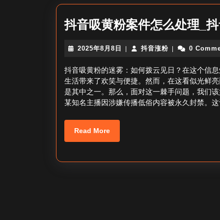
抖音吸黄粉案件怎么处理_
2025
抖
2025年8月8日
抖音涨粉
0 Comme
|
|
年
音
8
涨
抖音吸黄粉的迷雾：如何拨云见日？在这个信息
月
粉
生活带来了欢笑与便捷。然而，在这看似光鲜亮
8
是其中之一。那么，面对这一棘手问题，我们该
日
某知名主播因涉嫌传播低俗内容被永久封禁。这
Read
Read More
More