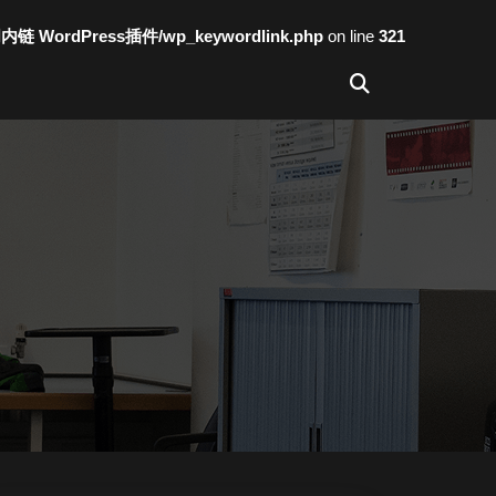
词内链 WordPress插件/wp_keywordlink.php
on line
321