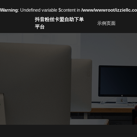
Warning
: Undefined variable $content in
/www/wwwroot/izziell
Skip
抖音粉丝卡盟自助下单
to
示例页面
平台
content
Skip
to
content