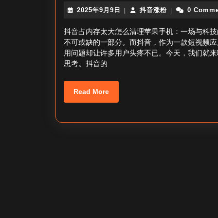
2025
抖
2025年9月9日
抖音涨粉
0 Comme
|
|
年
音
9
涨
抖音占内存太大怎么清理苹果手机：一场与科技
月
粉
不可或缺的一部分。而抖音，作为一款短视频应
9
用问题却让许多用户头疼不已。今天，我们就来
日
思考。抖音的
Read
Read More
More