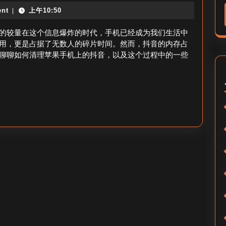
音
_
nt
上午10:50
|
占
抖
内
的较量在这个信息爆炸的时代，手机已经成为我们生活中
音
存
用，更是占据了无数人的碎片时间。然而，抖音的内存占
内
聊聊如何清理苹果手机上的抖音，以及这个过程中的一些
太
存
大
清
怎
理
么
方
清
法
理
苹
果
手
机
_