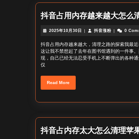
抖音占用内存越来越大怎么
2025
抖
2025年10月30日
抖音涨粉
0 Com
|
|
年
音
10
涨
抖音占用内存越来越大，清理之路的探索我最近
月
粉
这让我不禁想起了去年在图书馆遇到的一件事。
30
现，自己已经无法忍受手机上不断弹出的各种通
日
仅
Read
Read More
More
抖音占内存太大怎么清理苹