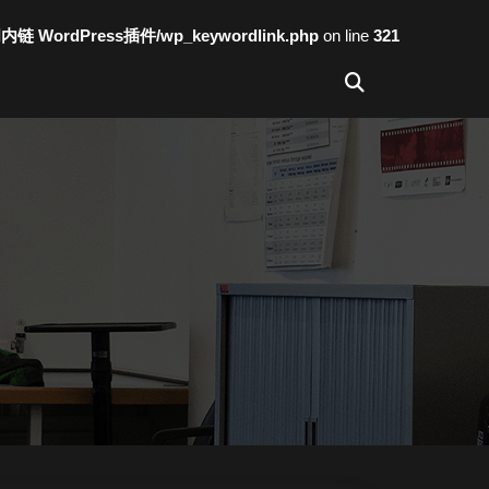
词内链 WordPress插件/wp_keywordlink.php
on line
321