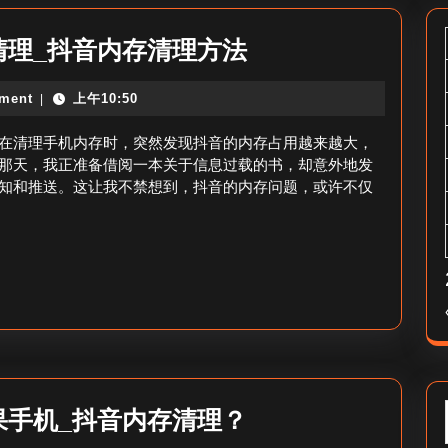
抖
清理_抖音内存清理方法
音
ment
上午10:50
|
占
用
在清理手机内存时，突然发现抖音的内存占用越来越大，
内
那天，我正准备借阅一本关于信息过载的书，却意外地发
知和推送。这让我不禁想到，抖音的内存问题，或许不仅
存
越
来
越
大
怎
么
清
抖
果手机_抖音内存清理？
理