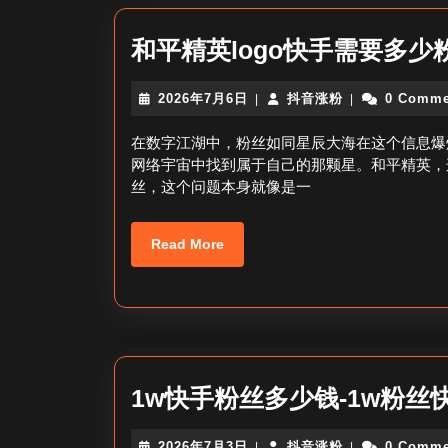
和平精英logo快手需要多少
2026
抖
2026年7月6日
抖音涨粉
0 Comme
|
|
年
音
7
涨
在数字江湖中，粉丝如同星辰大海在这个信息爆
月
粉
网络宇宙中找到属于自己的那颗星。和平精英，这
6
丝，这个问题本身就像是一
日
Read
Read More
More
1w快手粉丝多少钱-1w粉丝
2026
抖
2026年7月3日
抖音涨粉
0 Comme
|
|