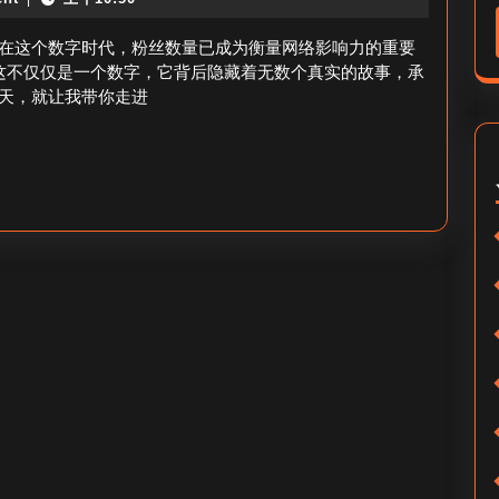
手
平
粉
在这个数字时代，粉丝数量已成为衡量网络影响力的重要
精
丝
这不仅仅是一个数字，它背后隐藏着无数个真实的故事，承
英
天，就让我带你走进
多
快
少
手
钱-1w
粉
粉
丝
丝
门
快
槛
手
价
值？