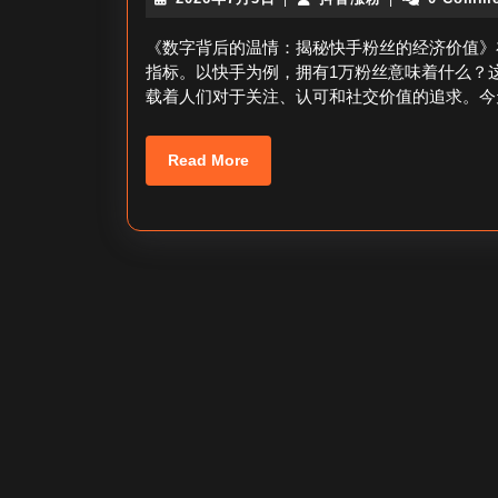
年
音
7
涨
《数字背后的温情：揭秘快手粉丝的经济价值》
月
粉
指标。以快手为例，拥有1万粉丝意味着什么？
3
载着人们对于关注、认可和社交价值的追求。今
日
Read
Read More
More