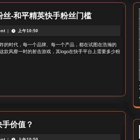
和
粉丝-和平精英快手粉丝门槛
平
nt
上午10:50
|
精
英
炸的时代，每一个品牌、每一个产品，都在试图在浩瀚的
logo
款风靡一时的射击游戏，其logo在快手平台上需要多少粉
快
手
需
要
多
少
粉
1w
快手价值？
丝-
快
和
nt
上午10:50
|