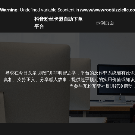
Warning
: Undefined variable $content in
/www/wwwroot/izziell
Skip
抖音粉丝卡盟自助下单
to
示例页面
平台
content
Skip
to
content
寻求在今日头条“刷赞”并非明智之举，平台的反作弊系统能有效
真相、支持正义、分享感人故事；提供超乎预期的实用价值或知识
当参与互粉互赞社群进行冷启动