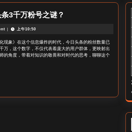
3
头条3千万粉号之谜？
千
nt
上午10:50
|
万
今
化现象》在这个信息爆炸的时代，今日头条的粉丝数量已
日
千万，这个数字，不仅代表着庞大的用户群体，更映射出
师的角度，带着对知识的敬畏和对时代的思考，聊聊这个
头
条
粉
丝
号-
今
日
头
条