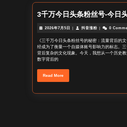
3千万今日头条粉丝号-今日
2026
抖
2026年7月5日
抖音涨粉
0 Comme
|
|
年
音
7
涨
《三千万今日头条粉丝号的秘密：流量背后的文
月
粉
经成为了衡量一个自媒体账号影响力的标志。三
5
背后复杂的文化现象。今天，我想从一个历史教
日
数字背后的
Read
Read More
More