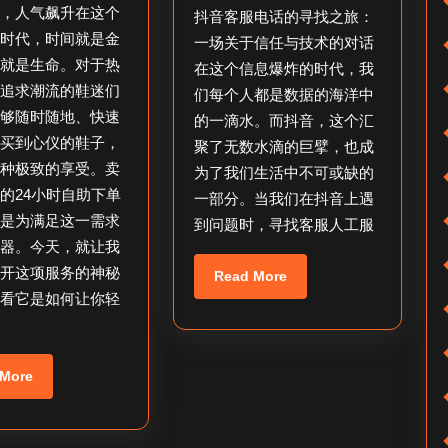
时
儿
粉
7
鞋，人气飙升在这个
抖音客服电话的寻找之旅：
自
找
日
的时代，时间就是金
一场关于信任与技术的对话
助
客
率就是生命。对于热
在这个信息爆炸的时代，我
下
服
、追求潮流的鞋迷们
们每个人都是数据的海洋中
能够随时随地、快速
单，
人
的一滴水。而抖音，这个汇
购买到心仪的鞋子，
聚了无数水滴的巨擘，也成
怎
工
一种极致的享受。卖
为了我们生活中不可或缺的
样
服
的24小时自助下单
一部分。当我们在抖音上遇
快
务
正是为满足这一需求
到问题时，寻找客服人工服
速
电
神器。今天，就让我
自
话
揭开这项服务的神秘
Read
Read More
More
助
_
看看它是如何让你轻
下
抖
单？
音
Read
 More
客
More
服