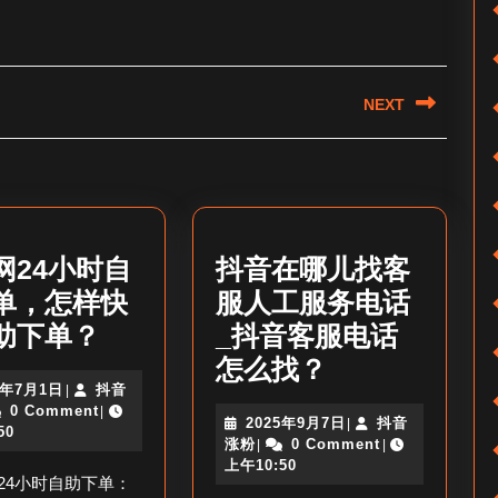
NEXT
Next
post:
网24小时自
抖音在哪儿找客
单，怎样快
服人工服务电话
卖
助下单？
_抖音客服电话
鞋
抖
怎么找？
2025
5年7月1日
抖音
|
网
音
年
0 Comment
|
2025
2025年9月7日
抖音
|
24
在
7
50
抖
年
涨粉
0 Comment
|
|
月
小
哪
音
9
上午10:50
1
网24小时自助下单：
涨
月
日