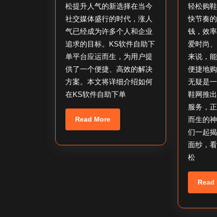
下
松提升人气的新选择在当今
轻松购
单
社交媒体盛行的时代，涨人
快节奏
平
气已经成为许多个人和企业
钱，效
台，
追求的目标。KS软件自助下
爱时尚
单平台应运而生，为用户提
来说，
怎
供了一个便捷、高效的解决
便捷地
么
方案。本文将详细介绍如何
无疑是
在
在KS软件自助下单
鞋网推出
KS
服务，
下
Read
Read More
而生的
More
单？
们一起
面纱，
松
Read