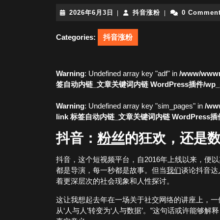
2026
抖
2026年6月3日
抖音涨粉
0 Commen
|
|
年
音
6
涨
Categories:
抖音涨粉
月
粉
3
日
Warning
: Undefined array key "adf" in
/www/wwwro
签自动内链_文章关键词内链 WordPress插件/wp_simi
Warning
: Undefined array key "sim_pages" in
/www
link 标签自动内链_文章关键词内链 WordPress插件/wp
抖音：
粉丝
的狂欢，还是
抖音，这个短视频平台，自2016年上线以来，便
都是导演，每一秒都是故事。但当
我们
谈论抖音达
着更深层次的社会现象和人性探讨。
这让我想起去年在一场关于社交网络的讲座上，一
从‘人与人’转变为‘人与数据’。”这句话或许能够