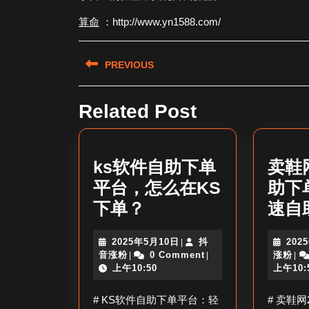
算命
：http://www.yn1588.com/
文
PREVIOUS
章
Previous
导
Related Post
post:
航
ks软件自助下单
卖鞋
平台，怎么在KS
助下
ks
下单？
速自
软
2025
2025年5月10日
抖
202
|
件
抖
年
抖
音涨粉
0 Comment
涨粉
|
|
|
自
音
5
音
上午10:50
上午10:
涨
月
涨
助
粉
10
粉
# KS软件自助下单平台：轻
# 卖鞋
日