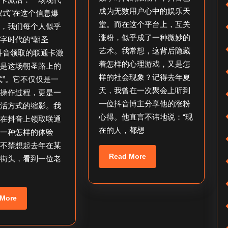
联
日
关
成为无数用户心中的娱乐天
仪式”在这个信息爆
通
涨
堂。而在这个平台上，互关
代，我们每个人似乎
卡
粉
涨粉，似乎成了一种微妙的
字时代的“朝圣
艺术。我常想，这背后隐藏
怎
的
抖音领取的联通卡激
着怎样的心理游戏，又是怎
像是这场朝圣路上的
么
人
样的社会现象？记得去年夏
式”。它不仅仅是一
激
_
天，我曾在一次聚会上听到
的操作过程，更是一
活
互
一位抖音博主分享他的涨粉
生活方式的缩影。我
_
关
心得。他直言不讳地说：“现
过在抖音上领取联通
如
涨
在的人，都想
是一种怎样的体验
何
粉
我不禁想起去年在某
Read
Read More
激
友
的街头，看到一位老
More
活
吗？
抖
Read
 More
音
More
联