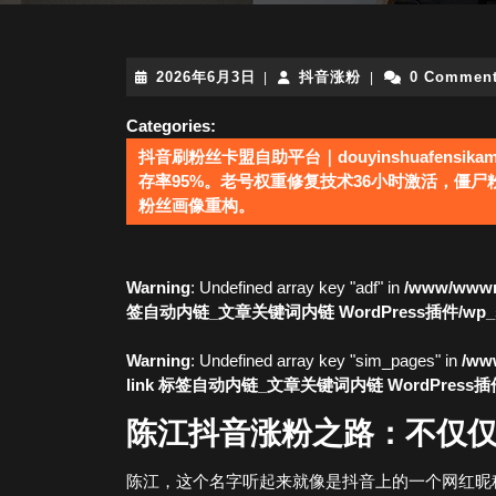
2026
抖
2026年6月3日
抖音涨粉
0 Commen
|
|
年
音
6
涨
Categories:
月
粉
抖音刷粉丝卡盟自助平台｜douyinshuafensika
3
存率95%。老号权重修复技术36小时激活，僵尸
日
粉丝画像重构。
Warning
: Undefined array key "adf" in
/www/wwwro
签自动内链_文章关键词内链 WordPress插件/wp_simi
Warning
: Undefined array key "sim_pages" in
/www
link 标签自动内链_文章关键词内链 WordPress插件/wp
陈江抖音涨粉之路：不仅
陈江，这个名字听起来就像是抖音上的一个网红昵