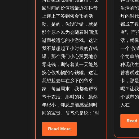
日
抖
回时间的价值我最近在抖音
生活的“
音
上迷上了签到领金币的活
炸的时
极
动。是的，你没听错，就是
都成了数
速
那个原本以为会随着时间流
者”。而
逝而被遗忘的小游戏。这让
活，就
版
我不禁想起了小时候的存钱
一个“仪
签
罐，那个我们小心翼翼地存
个简单
到
零花钱，期待着某一天能兑
种现代
领
换心仪礼物的存钱罐。这让
曾尝试
金
我想起去年在乡下的爷爷
卡，那
币
家，每当周末，我都会帮爷
呢？让
_
爷干农活。那时的我，虽然
个城市
年纪小，却总是能感受到时
人在
抖
间的宝贵。爷爷总是说：“时
音
Read
极
Read
Read More
速
More