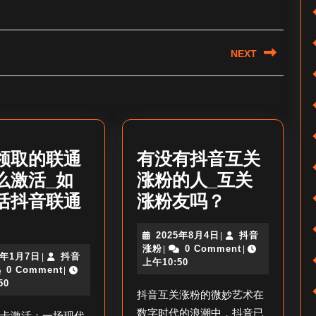
NEXT
Next
post:
领取的联通
有没有抖音互关
么激活_如
涨粉的人_互关
有
活抖音联通
涨粉友吗？
抖
没
2025
2025年8月4日
抖音
|
音
有
抖
年
涨粉
0 Comment
|
|
2026
6年1月7日
抖音
|
领
抖
音
8
上午10:50
年
0 Comment
|
涨
月
取
音
1
50
粉
4
抖音互关涨粉的微妙艺术在
月
的
日
互
7
数字时代的浪潮中，抖音已
通卡激活：一场现代