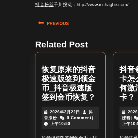
抖音粉丝
千川投流：http://www.inchaghe.com/
文
PREVIOUS
章
Previous
导
Related Post
post:
航
恢复原来的抖音
抖音
极速版签到领金
卡怎
币_抖音极速版
何激
恢
签到金币恢复？
卡？
复
2026
2026年2月22日
抖
202
|
原
抖
年
抖
音涨粉
0 Comment
涨粉
|
|
|
来
音
2
音
上午10:50
上午10:
涨
月
涨
的
粉
22
粉
抖音极速版签到领金币：找
抖音联