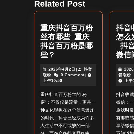
导
Related Post
post:
航
重庆抖音百万粉
抖音
丝有哪些_重庆
怎么
抖音百万粉是哪
_抖
重
些？
微信
庆
2026
2026年4月2日
抖音
202
|
抖
抖
年
涨粉
0 Comment
音涨粉
|
|
|
音
音
4
上午10:50
上午1
涨
月
百
粉
2
重庆抖音百万粉丝的“秘
抖音收
万
日
密”：不仅仅是流量，更是一
微信：
粉
种文化现象在这个信息爆炸
旅我时
丝
的时代，抖音已经成为许多
有趣或
有
人生活中不可或缺的一部
享给微
分。而在众多抖音网红中，
不知道