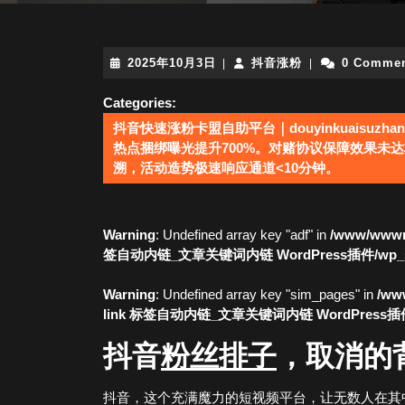
2025
抖
2025年10月3日
抖音涨粉
0 Comme
|
|
年
音
10
涨
Categories:
月
粉
抖音快速涨粉卡盟自助平台｜douyinkuaisuzhang
3
热点捆绑曝光提升700%。对赌协议保障效果未达
日
溯，活动造势极速响应通道<10分钟。
Warning
: Undefined array key "adf" in
/www/wwwro
签自动内链_文章关键词内链 WordPress插件/wp_simi
Warning
: Undefined array key "sim_pages" in
/www
link 标签自动内链_文章关键词内链 WordPress插件/wp
抖音
粉丝
排子
，取消的
抖音，这个充满魔力的短视频平台，让无数人在其