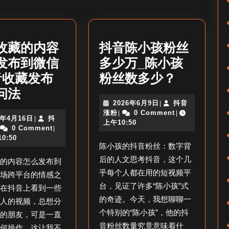
post:
收藏的内容
抖音陈小孩粉丝
发布到微信
多少万_陈小孩
抖
音收藏发布
粉丝数多少？
抖
音
问法
2026
2026年6月9日
抖音
|
音
陈
抖
年
涨粉
0 Comment
|
|
2026
6年4月16日
抖
|
收
小
音
6
上午10:50
抖
年
0 Comment
|
涨
月
藏
孩
音
4
0:50
粉
9
陈小孩的抖音粉丝：数字背
涨
月
的
日
粉
粉
16
后的人文思考抖音，这个几
藏的内容怎么发布到
内
日
丝
乎每个人都在用的短视频平
一场跨平台的情感之
容
多
台，见证了许多“陈小孩”式
常在抖音上看到一些
怎
少
的奇迹。今天，我想聊聊一
感人的视频，总想分
个特别的“陈小孩”，他的抖
么
万
信的朋友，可是一直
音粉丝数量究竟意味着什
如何操作。这让我不