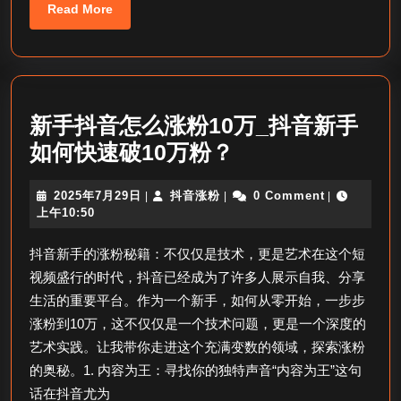
袋
Read
Read More
More
吗
_
抖
音
新手抖音怎么涨粉10万_抖音新手
电
新
如何快速破10万粉？
脑
手
发
2025
抖
2025年7月29日
抖音涨粉
0 Comment
|
|
|
抖
年
音
上午10:50
福
音
7
涨
袋？
月
粉
抖音新手的涨粉秘籍：不仅仅是技术，更是艺术在这个短
怎
29
视频盛行的时代，抖音已经成为了许多人展示自我、分享
日
么
生活的重要平台。作为一个新手，如何从零开始，一步步
涨
涨粉到10万，这不仅仅是一个技术问题，更是一个深度的
粉
艺术实践。让我带你走进这个充满变数的领域，探索涨粉
10
的奥秘。1. 内容为王：寻找你的独特声音“内容为王”这句
万
话在抖音尤为