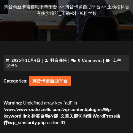
抖音粉丝卡盟自助下单平台
>>
抖音卡盟自助平台
>>
王劲松抖音
有多少粉丝_王劲松抖音粉丝数
2025
抖
2025年11月4日
抖音涨粉
0 Comment
上午
|
|
|
年
音
10:50
11
涨
月
粉
Categories:
抖音卡盟自助平台
4
日
Warning
: Undefined array key "adf" in
/www/wwwroot/izziellc.com/wp-content/plugins/Wp
keyword link 标签自动内链_文章关键词内链 WordPress插
件/wp_similarity.php
on line
41