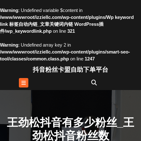
Warning
: Undefined variable $content in
/www/wwwroot/izziellc.com/wp-content/plugins/Wp keyword
link 标签自动内链_文章关键词内链 WordPress插
件/wp_keywordlink.php
on line
321
Warning
: Undefined array key 2 in
/www/wwwroot/izziellc.com/wp-content/plugins/smart-seo-
tool/classes/common.class.php
on line
1247
Skip
抖音粉丝卡盟自助下单平台
to
content
Skip
to
content
王劲松抖音有多少粉丝_王
劲松抖音粉丝数