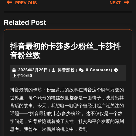
PREVIOUS
NEXT
章
导
Previous
Next
Related Post
航
post:
post:
抖音最初的卡莎多少粉丝_卡莎抖
抖
音粉丝数
音
2026
抖
2026年2月26日
抖音涨粉
0 Comment
|
|
|
最
年
音
上午10:50
初
2
涨
月
粉
抖音最初的卡莎：粉丝背后的故事在抖音这个瞬息万变的
的
26
世界里，每个账号的粉丝数量都像是一面镜子，映射出其
卡
日
背后的故事。今天，我想聊一聊那个曾经引起广泛关注的
莎
话题——“抖音最初的卡莎多少粉丝”。这不仅仅是一个数
多
字问题，它背后隐藏着关于人性、社交和平台发展的深刻
少
思考。我曾在一次偶然的机会中，看到