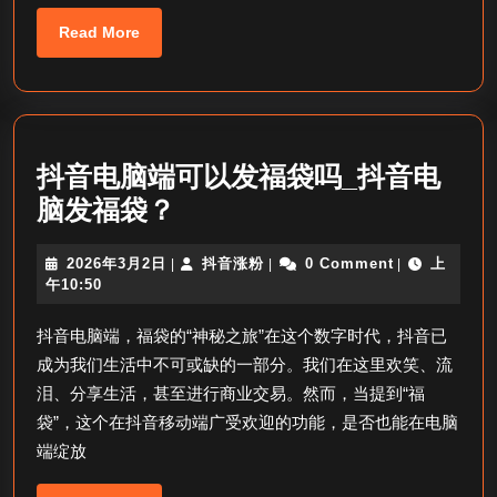
粉
丝
Read
Read More
More
_
卡
莎
抖
抖音电脑端可以发福袋吗_抖音电
音
抖
脑发福袋？
粉
音
丝
2026
抖
2026年3月2日
抖音涨粉
0 Comment
上
|
|
|
电
年
音
午10:50
数
脑
3
涨
月
粉
抖音电脑端，福袋的“神秘之旅”在这个数字时代，抖音已
端
2
成为我们生活中不可或缺的一部分。我们在这里欢笑、流
日
可
泪、分享生活，甚至进行商业交易。然而，当提到“福
以
袋”，这个在抖音移动端广受欢迎的功能，是否也能在电脑
发
端绽放
福