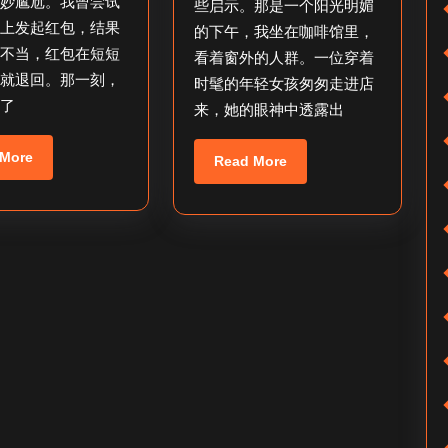
退
抖
微妙尴尬。我曾尝试
些启示。那是一个阳光明媚
会上发起红包，结果
回
音
的下午，我坐在咖啡馆里，
置不当，红包在短短
看着窗外的人群。一位穿着
时
赚
内就退回。那一刻，
时髦的年轻女孩匆匆走进店
限？
钱
到了
来，她的眼神中透露出
任
务
Read
 More
Read
Read More
More
关
More
闭？