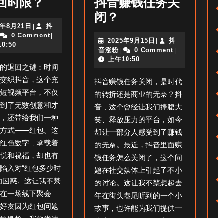
抖
回时限？
抖音赚钱任务关
音
抖
闭？
2025
5年8月21日
抖
|
红
音
抖
年
0 Comment
|
2025
2025年9月15日
抖
|
包
里
音
8
0:50
抖
年
音涨粉
0 Comment
|
|
涨
月
多
面
音
9
上午10:50
粉
21
包的退回之谜：时间
涨
月
日
少
赚
粉
15
的交织抖音，这个充
抖音赚钱任务关闭，是时代
时
钱
日
的短视频平台，不仅
的转折还是商业的无奈？抖
间
任
看到了无数创意和才
音，这个曾经让我们捧腹大
退
务
现，还带给我们一种
笑、释放压力的平台，如今
交方式——红包。这
回
怎
却让一部分人感受到了赚钱
的红色数字，承载着
的无奈。最近，抖音里面赚
_
么
喜悦和祝福，却也有
钱任务怎么关闭了，这个问
抖
关
陷入对“红包多少时
题在社交媒体上引起了不小
音
闭
的困惑。这让我不禁
的讨论。这让我不禁想起去
红
了
年在一场线下聚会
年在街头巷尾听到的一个小
包
_
位好友因为红包问题
故事，也许能为我们提供一