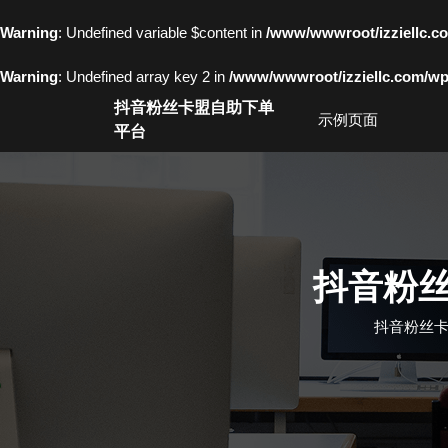
Warning
: Undefined variable $content in
/www/wwwroot/izziell
Warning
: Undefined array key 2 in
/www/wwwroot/izziellc.com/wp-
Skip
抖音粉丝卡盟自助下单
to
示例页面
平台
content
Skip
to
content
抖音粉
抖音粉丝