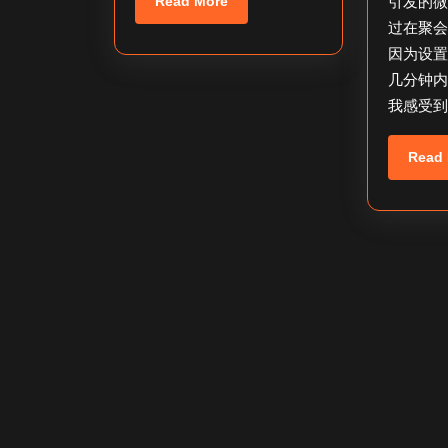
软
Read More
引发的
More
过在聚
件
因为设
可
几分钟
信
我感受
吗？
Read