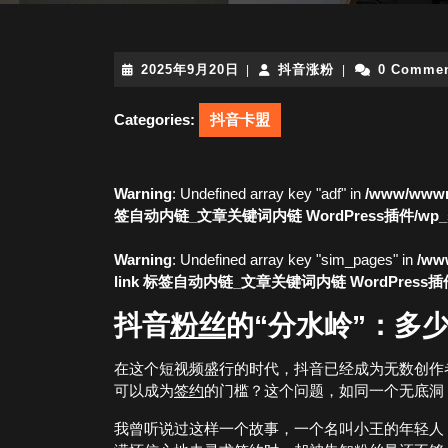
2025
抖
2025年9月20日
抖音涨粉
0 Comme
|
|
年
音
9
涨
Categories:
抖音卡盟
月
粉
20
日
Warning
: Undefined array key "adf" in
/www/wwwro
签自动内链_文章关键词内链 WordPress插件/wp_simi
Warning
: Undefined array key "sim_pages" in
/www
link 标签自动内链_文章关键词内链 WordPress插件/wp
抖音
粉丝
的“分水岭”：多
在这个短视频盛行的时代，抖音已经成为无数创作
可以成为
签约
的门槛？这个问题，如同一个无底洞
我曾听说过这样一个故事，一个名叫小王的年轻人