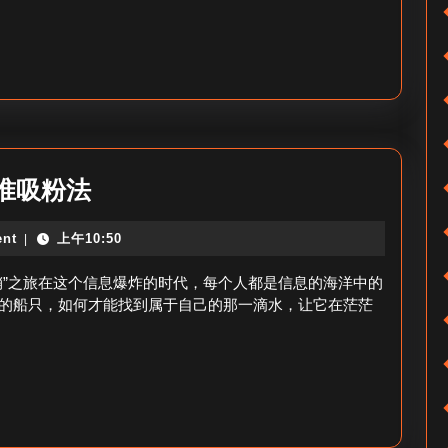
一
年-
千
川
投
手
千
准吸粉法
入
川
职
nt
上午10:50
|
投
签
放
销”之旅在这个信息爆炸的时代，每个人都是信息的海洋中的
期？
有
的船只，如何才能找到属于自己的那一滴水，让它在茫茫
效
粉-
千
川