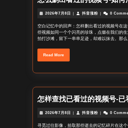
2026
抖
2026年7月8日
抖音涨粉
0 Comme
|
|
年
音
7
涨
空白记忆中的回声：怎样删出看过的视频号在这
月
粉
些视频如同一个个闪亮的珍珠，点缀在我们的生
8
拍打沙滩，留下一串串足迹，却难以抹去。那么
日
Read
Read More
More
怎样查找已看过的视频号-已
2026
抖
2026年7月8日
抖音涨粉
0 Comme
|
|
年
音
7
涨
寻觅过往影像，拾取那些逝去的记忆碎片在这个