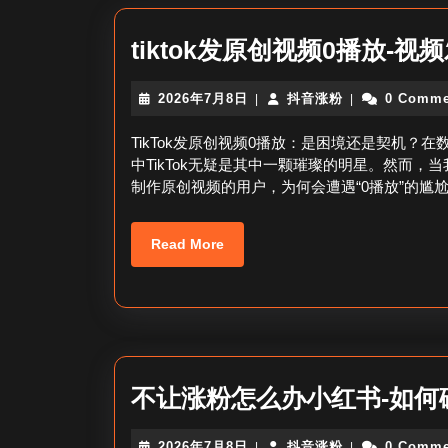
tiktok发原创视频0播放-
2026
抖
2026年7月8日
抖音涨粉
0 Comme
|
|
年
音
7
涨
TikTok发原创视频0播放：是困境还是契机
月
粉
中TikTok无疑是其中一颗璀璨的明星。然而
8
制作原创视频的用户，为何会遭遇“0播放”的尴
日
Read
Read More
More
不让涨粉怎么办小红书-如何
2026
抖
2026年7月8日
抖音涨粉
0 Comme
|
|