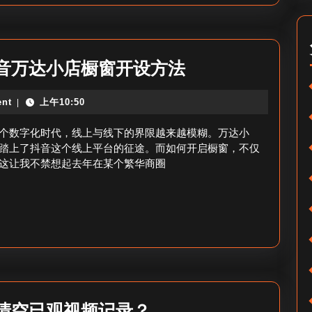
云
南
红
万
音万达小店橱窗开设方法
果
达
参
nt
上午10:50
|
小
口
店
个数字化时代，线上与线下的界限越来越模糊。万达小
感
抖
踏上了抖音这个线上平台的征途。而如何开启橱窗，不仅
如
这让我不禁想起去年在某个繁华商圈
音
何？
怎
么
开
橱
窗-
抖
怎
清空已观视频记录？