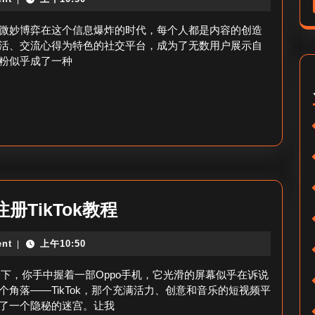
涨
人
粉
微妙博弈在这个信息爆炸的时代，每个人都是内容的创造
看？
怎
活、交流心得为特色的社交平台，成为了无数用户展示自
粉似乎成了一种
么
办
小
红
书-
如
何
oppo
O注册TikTok教程
破
怎
解
nt
上午10:50
|
么
小
注
象一下，你手中握着一部Oppo手机，它光滑的屏幕似乎在诉说
红
册
角落——TikTok，那个充满活力、创意和音乐的短视频平
书
了一个隐秘的迷宫。让我
tiktok-