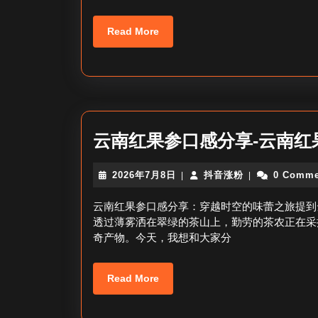
Read
Read More
More
云南红果参口感分享-云南红
2026
抖
2026年7月8日
抖音涨粉
0 Comme
|
|
年
音
7
涨
云南红果参口感分享：穿越时空的味蕾之旅提到
月
粉
透过薄雾洒在翠绿的茶山上，勤劳的茶农正在采
8
奇产物。今天，我想和大家分
日
Read
Read More
More