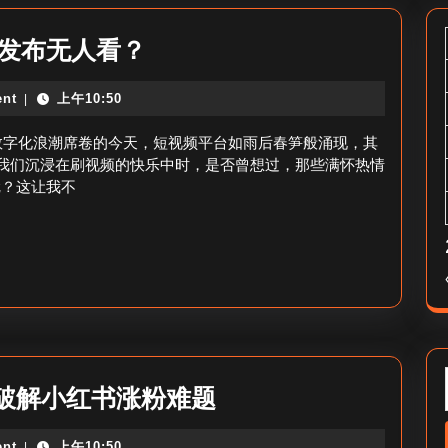
tiktok
视频发布无人看？
发
nt
上午10:50
|
原
创
？在数字化浪潮席卷的今天，短视频平台如雨后春笋般涌现，其
视
，当我们沉浸在刷视频的快乐中时，是否曾想过，那些满怀热情
尬？这让我不
频
0
播
放-
视
频
发
不
破解小红书涨粉难题
布
让
无
nt
上午10:50
|