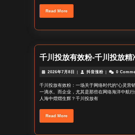
Read
Read More
More
千川投放有效粉-千川投放精
2026
抖
2026年7月8日
抖音涨粉
0 Comme
|
|
年
音
7
涨
千川投放有效粉：一场关于网络时代的“心灵营
月
粉
一滴水。而企业，尤其是那些在网络海洋中航行
8
人海中熠熠生辉？千川投放有
日
Read
Read More
More