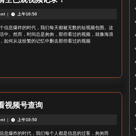
音
么
万
nt
上午10:50
|
删
达
出
个信息爆炸的时代，我们每天都被无数的短视频包围。这
小
看
活中。然而，时间总是匆匆，那些看过的视频，就像海浪
店
，如何从这纷繁的记忆中删去那些看过的视频
过
橱
的
窗
视
开
频
设
号-
方
如
法
何
怎
看视频号查询
清
样
空
nt
上午10:50
|
查
已
找
信息爆炸的时代，我们每个人都是信息的过客，匆匆而
观