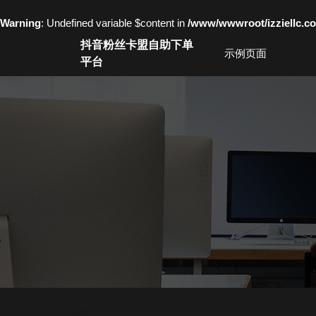
Warning
: Undefined variable $content in
/www/wwwroot/izziell
Skip
抖音粉丝卡盟自助下单
to
示例页面
平台
content
Skip
to
content