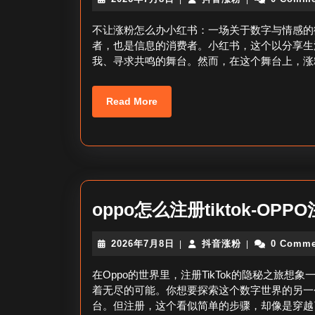
年
音
7
涨
不让涨粉怎么办小红书：一场关于数字与情感的
月
粉
者，也是信息的消费者。小红书，这个以分享生
8
我、寻求共鸣的舞台。然而，在这个舞台上，涨
日
Read
Read More
More
oppo怎么注册tiktok-OPP
2026
抖
2026年7月8日
抖音涨粉
0 Comme
|
|
年
音
7
涨
在Oppo的世界里，注册TikTok的隐秘之旅想
月
粉
着无尽的可能。你想要探索这个数字世界的另一个
8
台。但注册，这个看似简单的步骤，却像是穿越
日