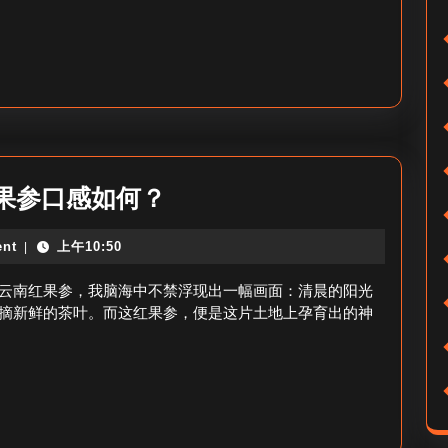
涨
OPPO
粉
注
难
册
题
TikTok
教
程
云
果参口感如何？
南
nt
上午10:50
|
红
果
云南红果参，我脑海中不禁浮现出一幅画面：清晨的阳光
参
摘新鲜的茶叶。而这红果参，便是这片土地上孕育出的神
口
感
分
享-