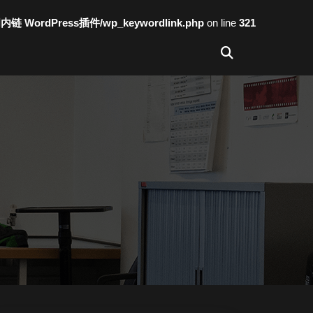
词内链 WordPress插件/wp_keywordlink.php
on line
321