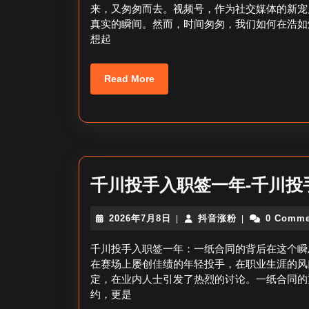
月
粉
来，又匆匆而去。视频号，作为社交媒体的新宠
8
真实的瞬间。然而，时间匆匆，我们如何在浩如
日
想起
Read
Read More
More
千川投手入职签一年-千川投
2026
抖
2026年7月8日
抖音涨粉
0 Comme
|
|
年
音
7
涨
千川投手入职签一年：一纸合同的背后在这个瞬
月
粉
在赛场上屡创佳绩的年轻投手，在职业生涯的风
8
定，在业内人士引发了热烈的讨论。一纸合同的
日
约，更是