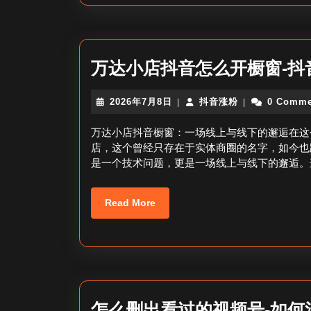
万达小店抖音怎么开橱窗-抖
2026
抖
2026年7月8日
抖音涨粉
0 Comme
|
|
年
音
7
涨
万达小店抖音橱窗：一场线上与线下的邂逅在这
月
粉
店，这个曾经只存在于实体商圈的名字，如今也
8
是一个技术问题，更是一场线上与线下的邂逅。
日
Read
Read More
More
怎么删出看过的视频号-如何